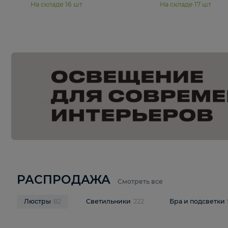
15 990 ₽
19 990 ₽
Подвесная люстра Moderli
Подвесная л
Dottie V11921-5P
Mireil V11914-
В корзину
В корзину
На складе
16
шт
На складе
17