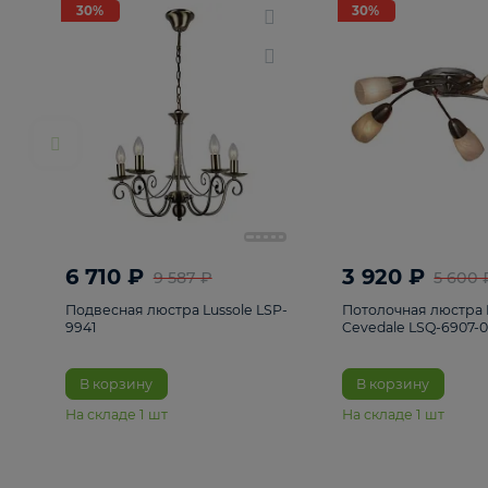
РАСПРОДАЖА
Смотреть все
Люстры
82
Светильники
222
Бра и под
30%
30%