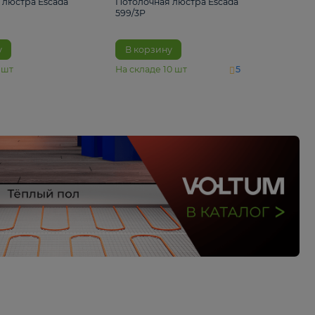
4 890 ₽
6 430 ₽
Потолочная люстра Escada
Потолочная люстра 
1116/3PL
599/3P
В корзину
В корзину
На складе
6
шт
На складе
10
шт