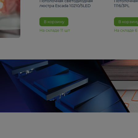
6 990 ₽
Потолочная светодиодная
люстра Escada 10210/5LED
В корзину
На складе
11
шт