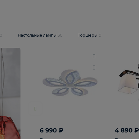
10 409 ₽
5 600 ₽
14 870 ₽
люстра Lussole
Подвесная люстра Alfa Praga
-6907-05
10773
В корзину
т
На складе
1
шт
светки
30
Настольные лампы
30
Торшеры
9