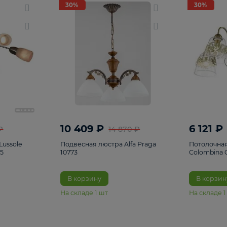
светки
96
Настольные лампы
5
Комплектующ
30%