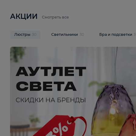
6 710 ₽
3 920 ₽
9 587 ₽
Подвесная люстра Lussole LSP-
Потолочная 
9941
Cevedale LSQ
В корзину
В корзину
На складе
1
шт
На складе
1
ш
АКЦИИ
Смотреть все
Люстры
30
Светильники
30
Бра и под