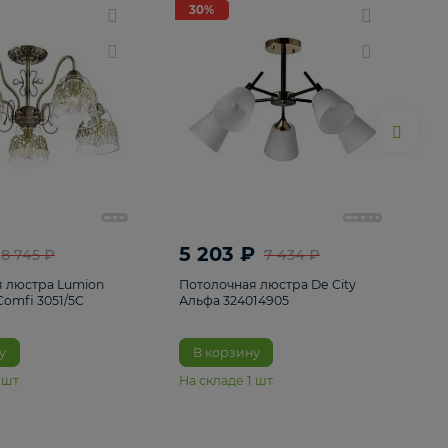
ие
8
30%
30%