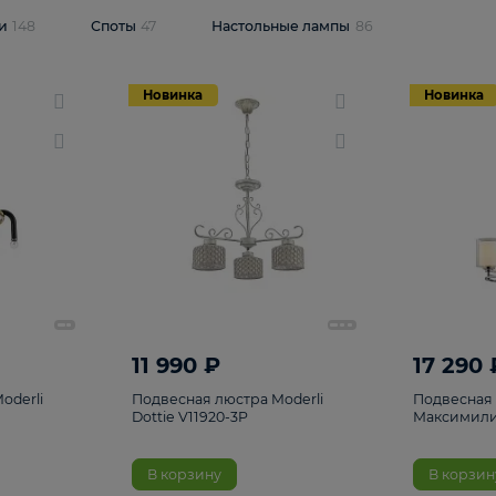
одсветки
148
Споты
47
Настольные лампы
86
Новинка