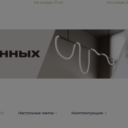
11 990 ₽
юстра Moderli
Подвесная люстра Moderli
12P
Dottie V11920-3P
В корзину
шт
На складе
27
шт