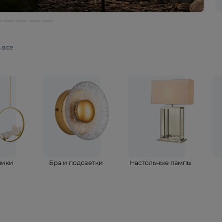
мотреть все
ветильники
Бра и подсветки
Настольные 