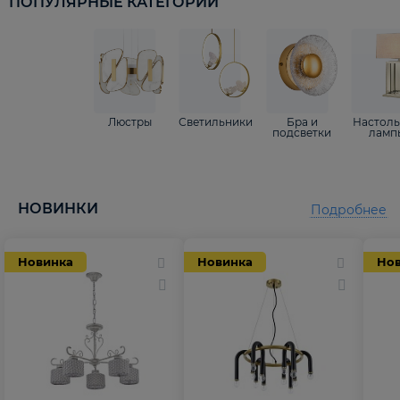
ПОПУЛЯРНЫЕ КАТЕГОРИИ
Люстры
Светильники
Бра и
Настол
подсветки
ламп
НОВИНКИ
Подробнее
Новинка
Новинка
Но