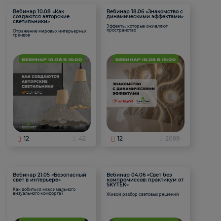
Вебинар 10.08 «Как
Вебинар 18.06 «Знакомство с
создаются авторские
динамическими эффектами»
светильники»
Эффекты, которые оживляют
пространство
Отражение мировых интерьерных
трендов
12
42
12
2099
Вебинар 21.05 «Безопасный
Вебинар 04.06 «Свет без
свет в интерьере»
компромиссов: практикум от
SKYTEK»
Как добиться максимального
визуального комфорта?
Живой разбор световых решений