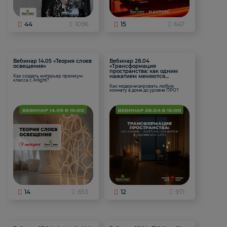
44
1096
15
647
Вебинар 14.05 «Теория слоев
Вебинар 28.04
освещения»
«Трансформация
пространства: как одним
нажатием меняются
Как создать интерьер премиум-
класса с Arlight?
функции комнаты
Как модернизировать любую
комнату в доме до уровня ПРО?
14
653
12
971