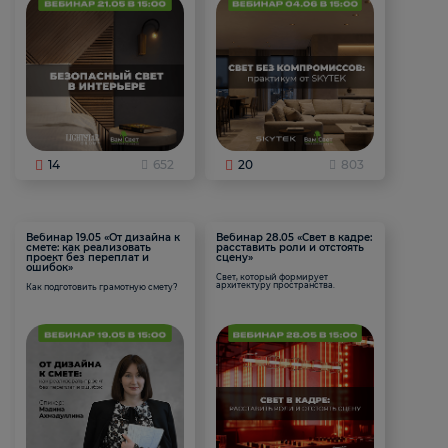
14
652
20
803
Вебинар 19.05 «От дизайна к
Вебинар 28.05 «Свет в кадре:
смете: как реализовать
расставить роли и отстоять
проект без переплат и
сцену»
ошибок»
Свет, который формирует
архитектуру пространства.
Как подготовить грамотную смету?