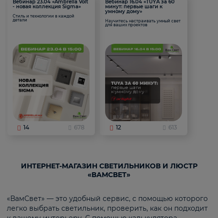
Вебинар 23.04 «Ambrella Volt
Вебинар 16.04 «TUYA за 60
- новая коллекция Sigma»
минут: первые шаги к
умному дому»
Стиль и технологии в каждой
детали
Научитесь настраивать умный свет
для ваших проектов
14
678
12
613
ИНТЕРНЕТ-МАГАЗИН СВЕТИЛЬНИКОВ И ЛЮСТР
«ВАМСВЕТ»
«ВамСвет» — это удобный сервис, с помощью которого
легко выбрать светильник, проверить, как он подходит