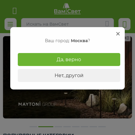
Реклама
Ваш город:
Москва
?
Да, верно
Нет, другой