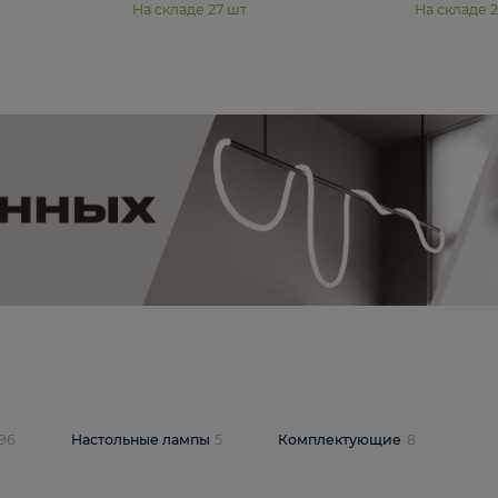
11 990 ₽
юстра Moderli
Подвесная люстра Moderli
12P
Dottie V11920-3P
В корзину
шт
На складе
27
шт