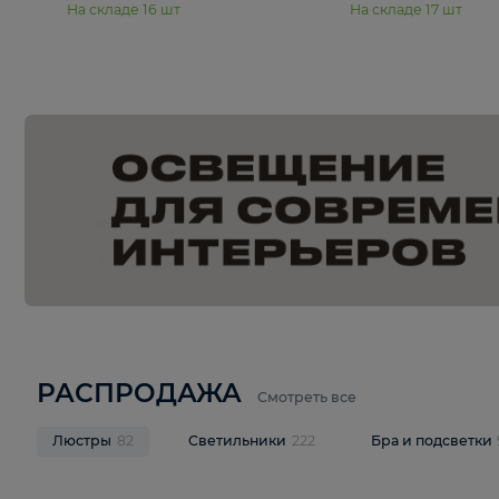
15 990 ₽
19 990 ₽
Подвесная люстра Moderli
Подвесная л
Dottie V11921-5P
Mireil V11914-
В корзину
В корзину
На складе
16
шт
На складе
17