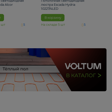
6 500 ₽
5 520 ₽
Потолочная светодиодная
Потолочная светод
люстра Escada Alcor
люстра Escada Hydri
10266/6LED
10227/4LED
В корзину
В корзину
На складе
11
шт
На складе
5
шт
5