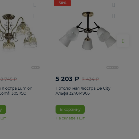
ие
8
30%
30%