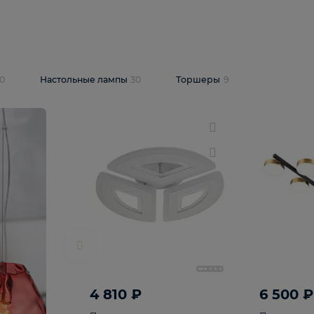
10 409 ₽
5 600 ₽
14 870 ₽
люстра Lussole
Подвесная люстра Alfa Praga
-6907-05
10773
В корзину
т
На складе
1
шт
светки
30
Настольные лампы
30
Торшеры
9