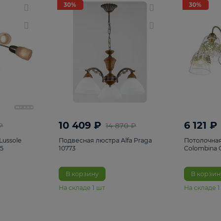
светки
96
Настольные лампы
5
Комплектующ
30%