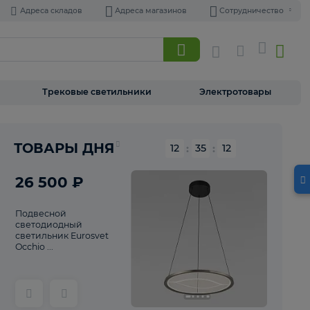
Адреса складов
Адреса магазинов
Торшеры
Трековые светильники
Э
Реклама
ТОВАРЫ ДНЯ
12
:
35
26 500 ₽
Подвесной
светодиодный
светильник Eurosvet
Occhio ...