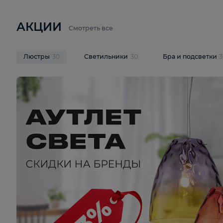
6 710 ₽
3 920 ₽
9 587 ₽
Подвесная люстра Lussole LSP-
Потолочная 
9941
Cevedale LSQ
В корзину
В корзину
На складе
1
шт
На складе
1
ш
АКЦИИ
Смотреть все
Люстры
30
Светильники
30
Бра и под