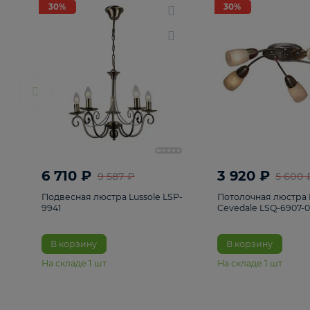
РАСПРОДАЖА
Смотреть все
Люстры
82
Светильники
222
Бра и под
30%
30%