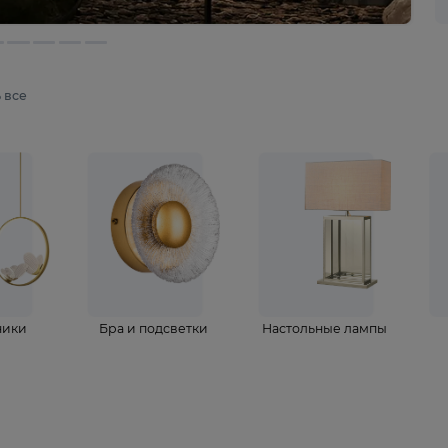
мотреть все
ветильники
Бра и подсветки
Настольные 