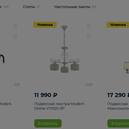
одсветки
148
Споты
47
Настольные лампы
86
Новинка