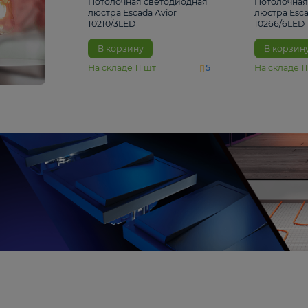
4 810 ₽
Потолочная светодиодная
люстра Escada Avior
10210/3LED
В корзину
На складе
11
шт
5