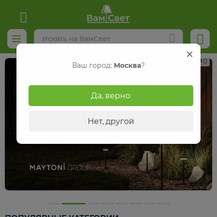
Реклама
Ваш город:
Москва
?
Да, верно
Нет, другой