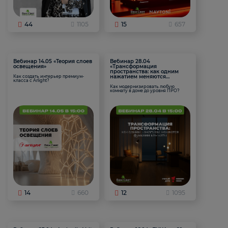
44
1105
15
657
Вебинар 14.05 «Теория слоев
Вебинар 28.04
освещения»
«Трансформация
пространства: как одним
нажатием меняются
Как создать интерьер премиум-
класса с Arlight?
функции комнаты
Как модернизировать любую
комнату в доме до уровня ПРО?
14
660
12
1095