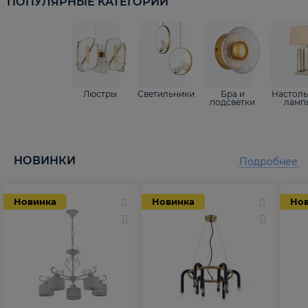
ПОПУЛЯРНЫЕ КАТЕГОРИИ
Люстры
Светильники
Бра и
Настол
подсветки
ламп
НОВИНКИ
Подробнее
Новинка
Новинка
Но