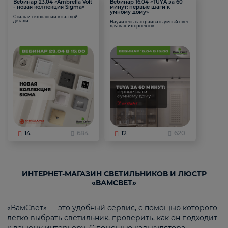
Вебинар 23.04 «Ambrella Volt
Вебинар 16.04 «TUYA за 60
- новая коллекция Sigma»
минут: первые шаги к
умному дому»
Стиль и технологии в каждой
детали
Научитесь настраивать умный свет
для ваших проектов
14
684
12
620
ИНТЕРНЕТ-МАГАЗИН СВЕТИЛЬНИКОВ И ЛЮСТР
«ВАМСВЕТ»
«ВамСвет» — это удобный сервис, с помощью которого
легко выбрать светильник, проверить, как он подходит