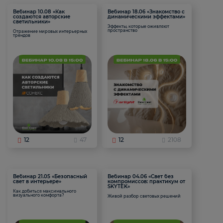
Вебинар 10.08 «Как
Вебинар 18.06 «Знакомство с
создаются авторские
динамическими эффектами»
светильники»
Эффекты, которые оживляют
пространство
Отражение мировых интерьерных
трендов
12
47
12
2108
Вебинар 21.05 «Безопасный
Вебинар 04.06 «Свет без
свет в интерьере»
компромиссов: практикум от
SKYTEK»
Как добиться максимального
визуального комфорта?
Живой разбор световых решений