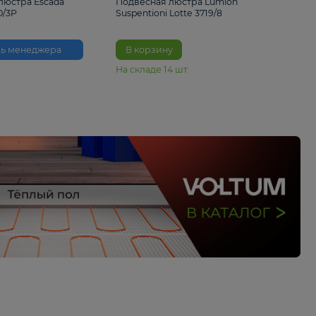
33%
6 230 ₽
4 490 ₽
6 680 
Подвесная люстра Escada
Подвесная люстра L
Reverse 2100/3P
Suspentioni Lotte 371
Помощь менеджера
В корзину
На складе
14
шт