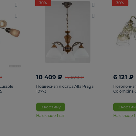
светки
96
Настольные лампы
5
Комплектующ
30%