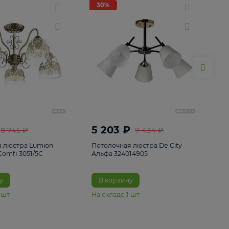
ие
8
30%
30%