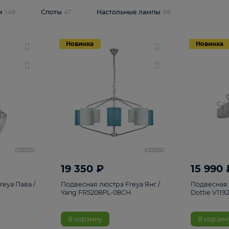
одсветки
148
Споты
47
Настольные лампы
86
Новинка