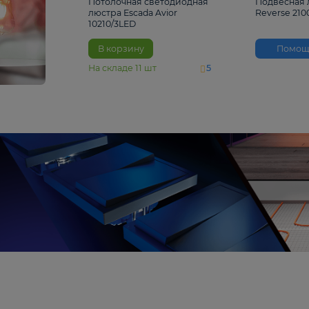
4 810 ₽
Потолочная светодиодная
люстра Escada Avior
10210/3LED
В корзину
На складе
11
шт
5