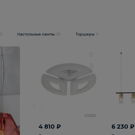
10 409 ₽
5 600 ₽
14 870 ₽
люстра Lussole
Подвесная люстра Alfa Praga
-6907-05
10773
В корзину
т
На складе
1
шт
светки
30
Настольные лампы
30
Торшеры
9