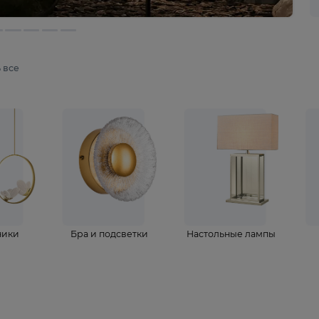
мотреть все
ветильники
Бра и подсветки
Настольные 