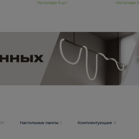
₽
19 350 ₽
стра Freya Пава /
Подвесная люстра Freya Янг /
PL-04S
Yang FR5208PL-08CH
В корзину
шт
На складе
9
шт