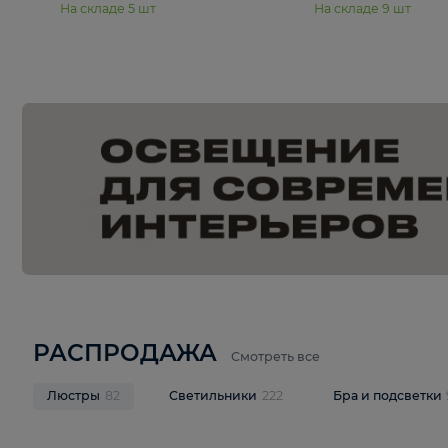
15 250 ₽
20 940 
Подвесная люстра Freya Янг /
Подвесная лю
Yang FR5208PL-06CH
Pava FR1016
В корзину
В корзину
На складе
5
шт
На складе
9