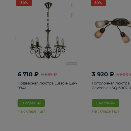
РАСПРОДАЖА
Смотреть все
Люстры
82
Светильники
222
Бра и под
30%
30%