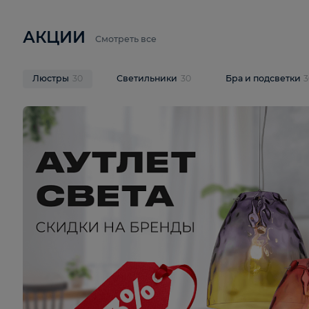
6 710 ₽
3 920 ₽
9 587 ₽
Подвесная люстра Lussole LSP-
Потолочная 
9941
Cevedale LSQ
В корзину
В корзину
На складе
1
шт
На складе
1
ш
АКЦИИ
Смотреть все
Люстры
30
Светильники
30
Бра и под