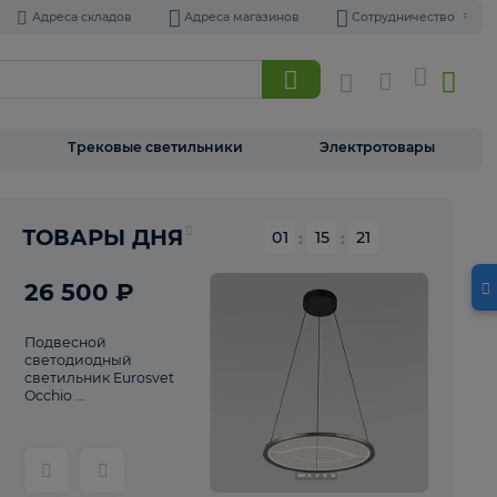
Адреса складов
Адреса магазинов
Торшеры
Трековые светильники
Э
Реклама
ТОВАРЫ ДНЯ
01
:
15
26 500 ₽
Подвесной
светодиодный
светильник Eurosvet
Occhio ...