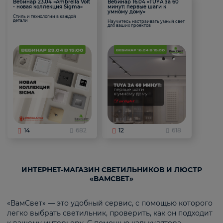
Вебинар 23.04 «Ambrella Volt
Вебинар 16.04 «TUYA за 60
- новая коллекция Sigma»
минут: первые шаги к
умному дому»
Стиль и технологии в каждой
детали
Научитесь настраивать умный свет
для ваших проектов
14
682
12
618
ИНТЕРНЕТ-МАГАЗИН СВЕТИЛЬНИКОВ И ЛЮСТР
«ВАМСВЕТ»
«ВамСвет» — это удобный сервис, с помощью которого
легко выбрать светильник, проверить, как он подходит