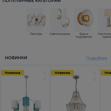
ПОПУЛЯРНЫЕ КАТЕГОРИИ
Люстры
Светильники
Бра и
Настол
подсветки
ламп
НОВИНКИ
Подробнее
Новинка
Новинка
Но