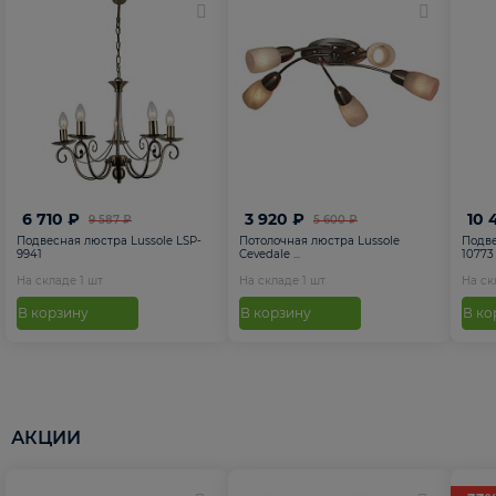
6 710 ₽
3 920 ₽
10 
9 587 ₽
5 600 ₽
Подвесная люстра Lussole LSP-
Потолочная люстра Lussole
Подве
9941
Cevedale ...
10773
На складе
1
шт
На складе
1
шт
На с
В корзину
В корзину
В ко
АКЦИИ