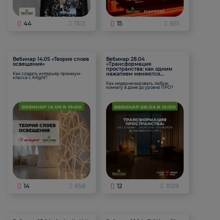
44
1103
15
651
Вебинар 14.05 «Теория слоев
Вебинар 28.04
освещения»
«Трансформация
пространства: как одним
нажатием меняются
Как создать интерьер премиум-
класса с Arlight?
функции комнаты
Как модернизировать любую
комнату в доме до уровня ПРО?
14
658
12
1029