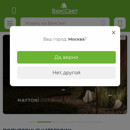
Реклама
Ваш город:
Москва
?
Да, верно
Нет, другой