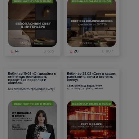
14
655
20
807
Вебинар 19.05 «От дизайна к
Вебинар 28.05 «Свет в кадре:
смете: как реализовать
расставить роли и отстоять
проект без переплат и
сцену»
ошибок»
Свет, который формирует
архитектуру пространства.
Как подготовить грамотную смету?