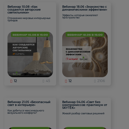
Вебинар 10.08 «Как
Вебинар 18.06 «Знакомство с
создаются авторские
динамическими эффектами»
светильники»
Эффекты, которые оживляют
пространство
Отражение мировых интерьерных
трендов
12
45
12
2106
Вебинар 21.05 «Безопасный
Вебинар 04.06 «Свет без
свет в интерьере»
компромиссов: практикум от
SKYTEK»
Как добиться максимального
визуального комфорта?
Живой разбор световых решений