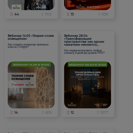
44
1105
15
656
Вебинар 14.05 «Теория слоев
Вебинар 28.04
освещения»
«Трансформация
пространства: как одним
нажатием меняются
Как создать интерьер премиум-
класса с Arlight?
функции комнаты
Как модернизировать любую
комнату в доме до уровня ПРО?
14
659
12
1077