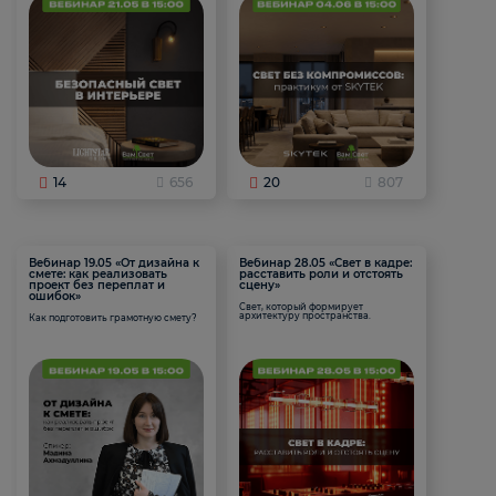
14
656
20
807
Вебинар 19.05 «От дизайна к
Вебинар 28.05 «Свет в кадре:
смете: как реализовать
расставить роли и отстоять
проект без переплат и
сцену»
ошибок»
Свет, который формирует
архитектуру пространства.
Как подготовить грамотную смету?