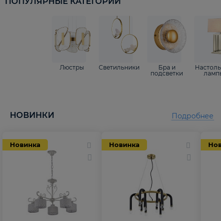
ПОПУЛЯРНЫЕ КАТЕГОРИИ
Люстры
Светильники
Бра и
Настол
подсветки
ламп
НОВИНКИ
Подробнее
Новинка
Новинка
Но