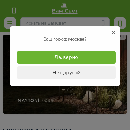
Реклама
Ваш город:
Москва
?
Да, верно
Нет, другой