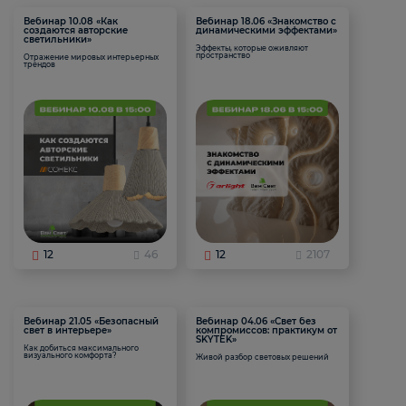
Вебинар 10.08 «Как
Вебинар 18.06 «Знакомство с
создаются авторские
динамическими эффектами»
светильники»
Эффекты, которые оживляют
пространство
Отражение мировых интерьерных
трендов
12
46
12
2107
Вебинар 21.05 «Безопасный
Вебинар 04.06 «Свет без
свет в интерьере»
компромиссов: практикум от
SKYTEK»
Как добиться максимального
визуального комфорта?
Живой разбор световых решений