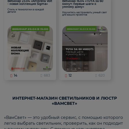
Вебинар 23.04 «Ambrella Volt
Вебинар 16.04 «TUYA за 60
- новая коллекция Sigma»
минут: первые шаги к
умному дому»
Стиль и технологии в каждой
детали
Научитесь настраивать умный свет
для ваших проектов
14
683
12
620
ИНТЕРНЕТ-МАГАЗИН СВЕТИЛЬНИКОВ И ЛЮСТР
«ВАМСВЕТ»
«ВамСвет» — это удобный сервис, с помощью которого
легко выбрать светильник, проверить, как он подходит