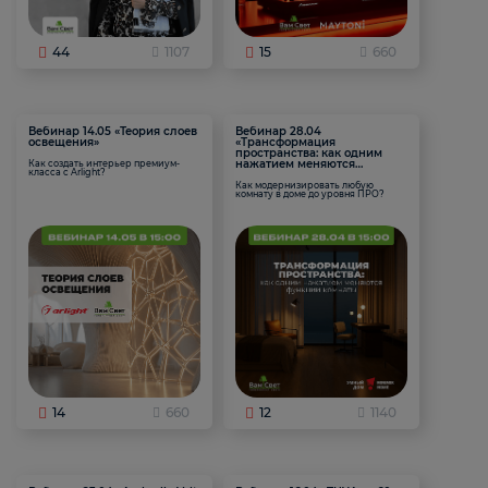
44
1107
15
660
Вебинар 14.05 «Теория слоев
Вебинар 28.04
освещения»
«Трансформация
пространства: как одним
нажатием меняются
Как создать интерьер премиум-
класса с Arlight?
функции комнаты
Как модернизировать любую
комнату в доме до уровня ПРО?
14
660
12
1140