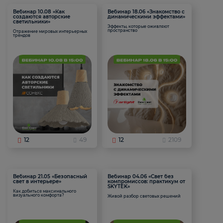
Вебинар 10.08 «Как
Вебинар 18.06 «Знакомство с
создаются авторские
динамическими эффектами»
светильники»
Эффекты, которые оживляют
пространство
Отражение мировых интерьерных
трендов
12
49
12
2109
Вебинар 21.05 «Безопасный
Вебинар 04.06 «Свет без
свет в интерьере»
компромиссов: практикум от
SKYTEK»
Как добиться максимального
визуального комфорта?
Живой разбор световых решений