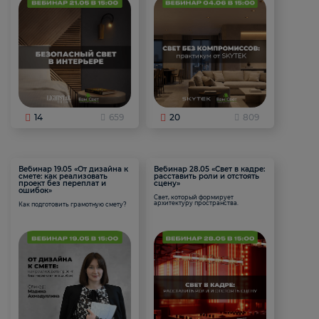
14
659
20
809
Вебинар 19.05 «От дизайна к
Вебинар 28.05 «Свет в кадре:
смете: как реализовать
расставить роли и отстоять
проект без переплат и
сцену»
ошибок»
Свет, который формирует
архитектуру пространства.
Как подготовить грамотную смету?