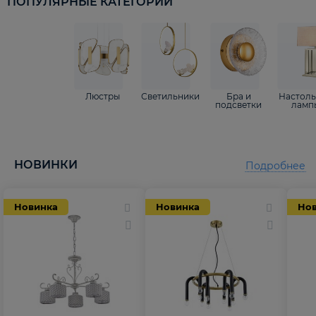
ПОПУЛЯРНЫЕ КАТЕГОРИИ
Люстры
Светильники
Бра и
Настол
подсветки
ламп
НОВИНКИ
Подробнее
Новинка
Новинка
Но