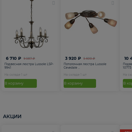
6 710 ₽
3 920 ₽
10 
9 587 ₽
5 600 ₽
Подвесная люстра Lussole LSP-
Потолочная люстра Lussole
Подве
9941
Cevedale ...
10773
На складе
1
шт
На складе
1
шт
На с
В корзину
В корзину
В ко
АКЦИИ