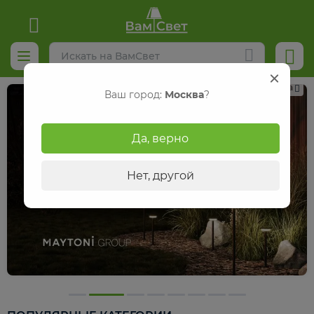
Реклама
Ваш город:
Москва
?
Да, верно
Нет, другой