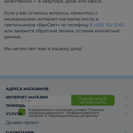
качественно — в квартире, доме или офисе.
Если у вас остались вопросы, свяжитесь с
менеджерами интернет-магазина люстр и
светильников «ВамСвет» по телефону
8 (495) 154-10-63
или закажите обратный звонок, оставив контактные
данные.
Мы несем свет вам и вашему дому!
АДРЕСА МАГАЗИНОВ
ИНТЕРНЕТ-МАГАЗИН
Подписаться
на рассылку
ПОМОЩЬ
Я ознакомился и принимаю условия
“Политики
конфиденциальности”
,
“Информированного
УСЛУГИ
согласия“
и
“Рекомендательные алгоритмы“
Дизайн-проект
О КОМПАНИИ