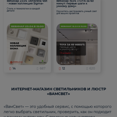
Вебинар 23.04 «Ambrella Volt
Вебинар 16.04 «TUYA за 60
- новая коллекция Sigma»
минут: первые шаги к
умному дому»
Стиль и технологии в каждой
детали
Научитесь настраивать умный свет
для ваших проектов
14
687
12
620
ИНТЕРНЕТ-МАГАЗИН СВЕТИЛЬНИКОВ И ЛЮСТР
«ВАМСВЕТ»
«ВамСвет» — это удобный сервис, с помощью которого
легко выбрать светильник, проверить, как он подходит