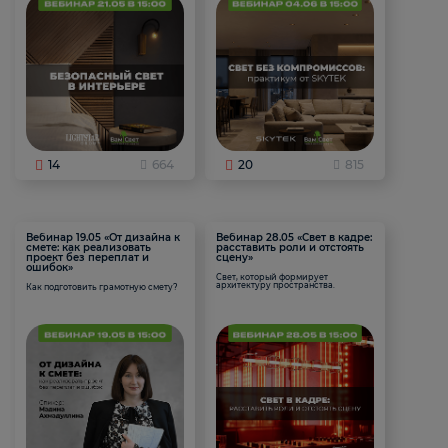
14
664
20
815
Вебинар 19.05 «От дизайна к
Вебинар 28.05 «Свет в кадре:
смете: как реализовать
расставить роли и отстоять
проект без переплат и
сцену»
ошибок»
Свет, который формирует
архитектуру пространства.
Как подготовить грамотную смету?