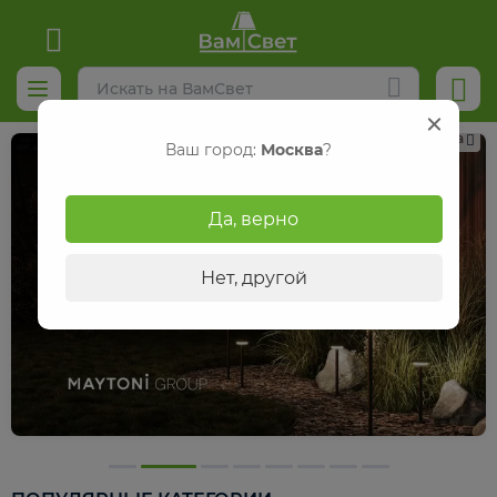
Реклама
Ваш город:
Москва
?
Да, верно
Нет, другой