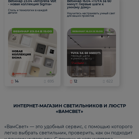
Вебинар 23.04 «Ambrella Volt
Вебинар 16.04 «TUYA за 60
- новая коллекция Sigma»
минут: первые шаги к
умному дому»
Стиль и технологии в каждой
детали
Научитесь настраивать умный свет
для ваших проектов
14
695
12
622
ИНТЕРНЕТ-МАГАЗИН СВЕТИЛЬНИКОВ И ЛЮСТР
«ВАМСВЕТ»
«ВамСвет» — это удобный сервис, с помощью которого
легко выбрать светильник, проверить, как он подходит