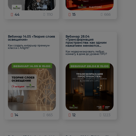
44
1110
15
666
Вебинар 14.05 «Теория слоев
Вебинар 28.04
освещения»
«Трансформация
пространства: как одним
нажатием меняются
Как создать интерьер премиум-
класса с Arlight?
функции комнаты
Как модернизировать любую
комнату в доме до уровня ПРО?
14
665
12
1223