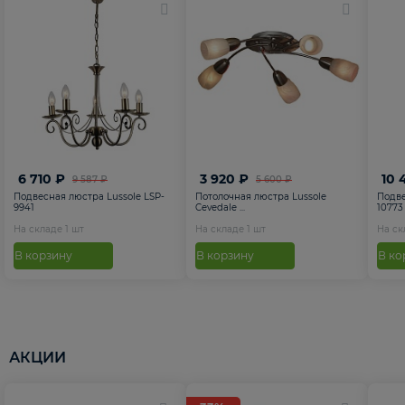
6 710 ₽
3 920 ₽
10 
9 587 ₽
5 600 ₽
Подвесная люстра Lussole LSP-
Потолочная люстра Lussole
Подве
9941
Cevedale ...
10773
На складе
1
шт
На складе
1
шт
На с
В корзину
В корзину
В ко
АКЦИИ