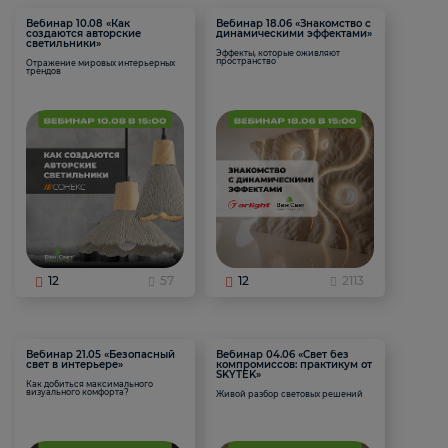
Вебинар 10.08 «Как
Вебинар 18.06 «Знакомство с
создаются авторские
динамическими эффектами»
светильники»
Эффекты, которые оживляют
пространство
Отражение мировых интерьерных
трендов
12
57
12
2113
Вебинар 21.05 «Безопасный
Вебинар 04.06 «Свет без
свет в интерьере»
компромиссов: практикум от
SKYTEK»
Как добиться максимального
визуального комфорта?
Живой разбор световых решений