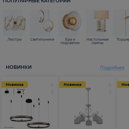
ПОПУЛЯРНЫЕ КАТЕГОРИИ
Люстры
Светильники
Бра и
Настольные
Торше
подсветки
лампы
НОВИНКИ
Подробнее
Новинка
Новинка
Но