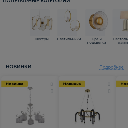
ПОПУЛЯРНЫЕ КАТЕГОРИИ
Люстры
Светильники
Бра и
Настол
подсветки
ламп
НОВИНКИ
Подробнее
Новинка
Новинка
Но