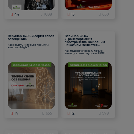
44
1098
15
650
Вебинар 14.05 «Теория слоев
Вебинар 28.04
освещения»
«Трансформация
пространства: как одним
нажатием меняются
Как создать интерьер премиум-
класса с Arlight?
функции комнаты
Как модернизировать любую
комнату в доме до уровня ПРО?
14
655
12
978