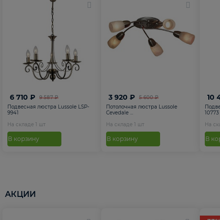
6 710 ₽
3 920 ₽
10 
9 587 ₽
5 600 ₽
Подвесная люстра Lussole LSP-
Потолочная люстра Lussole
Подве
9941
Cevedale ...
10773
На складе
1
шт
На складе
1
шт
На с
В корзину
В корзину
В ко
АКЦИИ