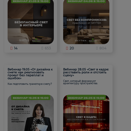
14
653
20
804
Вебинар 19.05 «От дизайна к
Вебинар 28.05 «Свет в кадре:
смете: как реализовать
расставить роли и отстоять
проект без переплат и
сцену»
ошибок»
Свет, который формирует
архитектуру пространства.
Как подготовить грамотную смету?