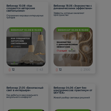
Вебинар 10.08 «Как
Вебинар 18.06 «Знакомство с
создаются авторские
динамическими эффектами»
светильники»
Эффекты, которые оживляют
пространство
Отражение мировых интерьерных
трендов
12
43
12
2100
Вебинар 21.05 «Безопасный
Вебинар 04.06 «Свет без
свет в интерьере»
компромиссов: практикум от
SKYTEK»
Как добиться максимального
визуального комфорта?
Живой разбор световых решений