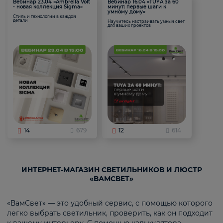
Вебинар 23.04 «Ambrella Volt
Вебинар 16.04 «TUYA за 60
- новая коллекция Sigma»
минут: первые шаги к
умному дому»
Стиль и технологии в каждой
детали
Научитесь настраивать умный свет
для ваших проектов
14
679
12
614
ИНТЕРНЕТ-МАГАЗИН СВЕТИЛЬНИКОВ И ЛЮСТР
«ВАМСВЕТ»
«ВамСвет» — это удобный сервис, с помощью которого
легко выбрать светильник, проверить, как он подходит