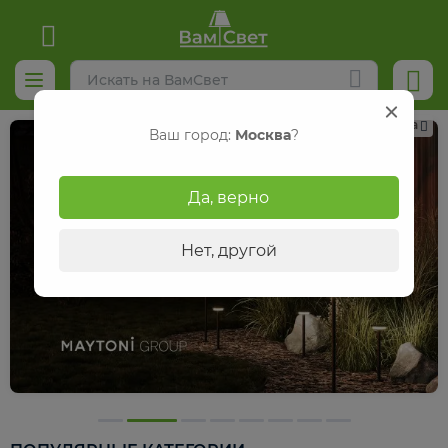
Реклама
Ваш город:
Москва
?
Да, верно
Нет, другой