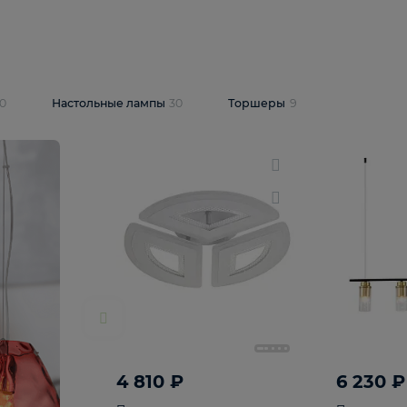
10 409 ₽
5 600 ₽
14 870 ₽
люстра Lussole
Подвесная люстра Alfa Praga
-6907-05
10773
В корзину
т
На складе
1
шт
светки
30
Настольные лампы
30
Торшеры
9