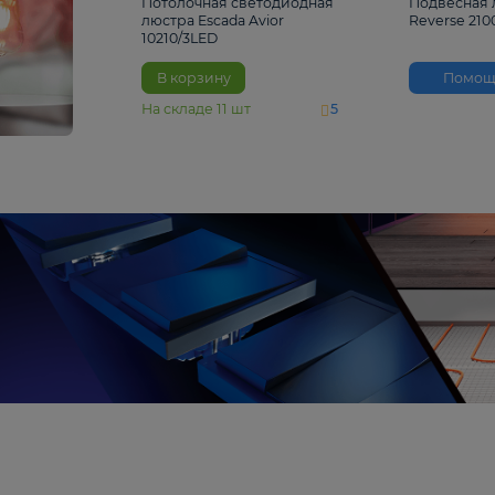
4 810 ₽
Потолочная светодиодная
люстра Escada Avior
10210/3LED
В корзину
На складе
11
шт
5