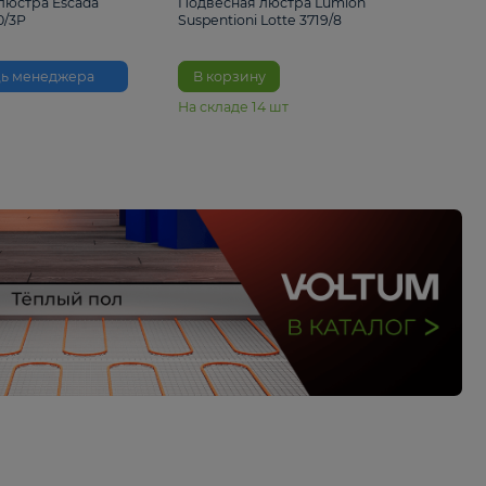
33%
6 230 ₽
4 490 ₽
6 680 
Подвесная люстра Escada
Подвесная люстра L
Reverse 2100/3P
Suspentioni Lotte 371
Помощь менеджера
В корзину
На складе
14
шт