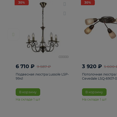
РАСПРОДАЖА
Смотреть все
Люстры
82
Светильники
222
Бра и под
30%
30%