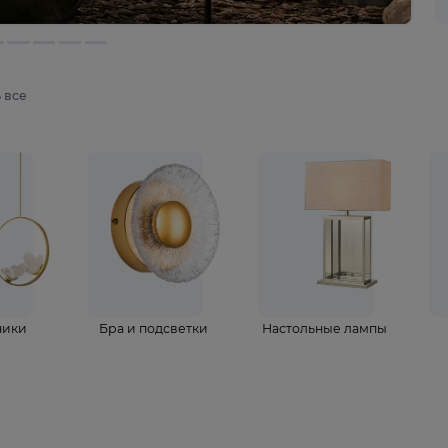
мотреть все
ветильники
Бра и подсветки
Настольные 