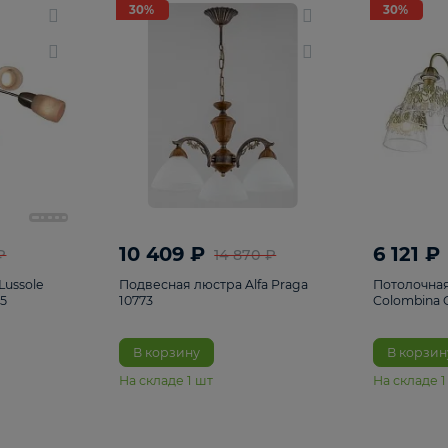
светки
96
Настольные лампы
5
Комплектующ
30%