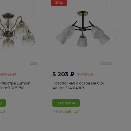
ие
8
30%
30%