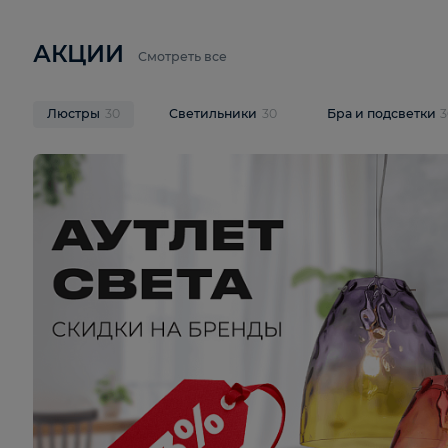
6 710 ₽
3 920 ₽
9 587 ₽
Подвесная люстра Lussole LSP-
Потолочная 
9941
Cevedale LSQ
В корзину
В корзину
На складе
1
шт
На складе
1
ш
АКЦИИ
Смотреть все
Люстры
30
Светильники
30
Бра и под