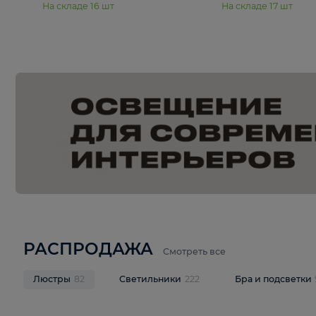
15 990 ₽
19 990 ₽
Подвесная люстра Moderli
Подвесная л
Dottie V11921-5P
Mireil V11914-
В корзину
В корзину
На складе
16
шт
На складе
17