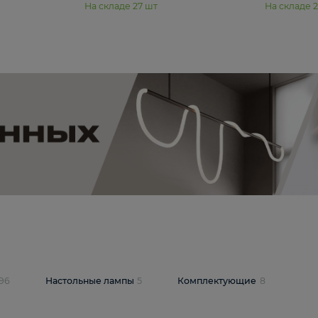
11 990 ₽
юстра Moderli
Подвесная люстра Moderli
12P
Dottie V11920-3P
В корзину
шт
На складе
27
шт