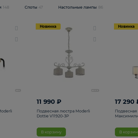
одсветки
148
Споты
47
Настольные лампы
86
Новинка