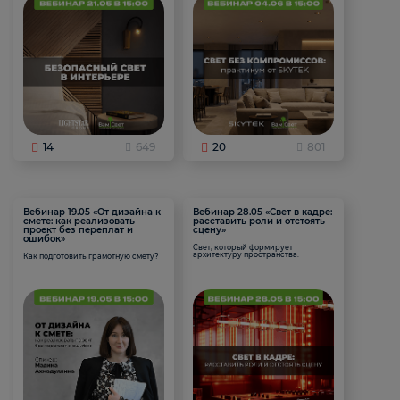
14
649
20
801
Вебинар 19.05 «От дизайна к
Вебинар 28.05 «Свет в кадре:
смете: как реализовать
расставить роли и отстоять
проект без переплат и
сцену»
ошибок»
Свет, который формирует
архитектуру пространства.
Как подготовить грамотную смету?