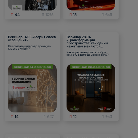
44
1095
15
645
Вебинар 14.05 «Теория слоев
Вебинар 28.04
освещения»
«Трансформация
пространства: как одним
нажатием меняются
Как создать интерьер премиум-
класса с Arlight?
функции комнаты
Как модернизировать любую
комнату в доме до уровня ПРО?
14
647
12
943