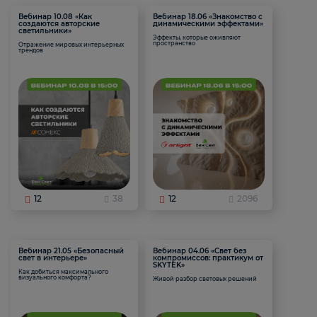
Вебинар 10.08 «Как
Вебинар 18.06 «Знакомство с
создаются авторские
динамическими эффектами»
светильники»
Эффекты, которые оживляют
пространство
Отражение мировых интерьерных
трендов
12
38
12
2096
Вебинар 21.05 «Безопасный
Вебинар 04.06 «Свет без
свет в интерьере»
компромиссов: практикум от
SKYTEK»
Как добиться максимального
визуального комфорта?
Живой разбор световых решений