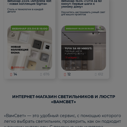
Вебинар 23.04 «Ambrella Volt
Вебинар 16.04 «TUYA за 60
- новая коллекция Sigma»
минут: первые шаги к
умному дому»
Стиль и технологии в каждой
детали
Научитесь настраивать умный свет
для ваших проектов
14
676
12
612
ИНТЕРНЕТ-МАГАЗИН СВЕТИЛЬНИКОВ И ЛЮСТР
«ВАМСВЕТ»
«ВамСвет» — это удобный сервис, с помощью которого
легко выбрать светильник, проверить, как он подходит