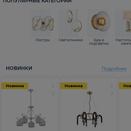
ПОПУЛЯРНЫЕ КАТЕГОРИИ
Люстры
Светильники
Бра и
Настол
подсветки
ламп
НОВИНКИ
Подробнее
Новинка
Новинка
Но