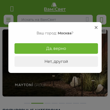
Реклама
Ваш город:
Москва
?
Да, верно
Нет, другой