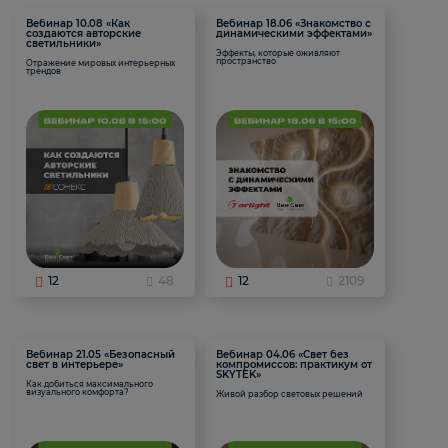
Вебинар 10.08 «Как
Вебинар 18.06 «Знакомство с
создаются авторские
динамическими эффектами»
светильники»
Эффекты, которые оживляют
пространство
Отражение мировых интерьерных
трендов
12
48
12
2109
Вебинар 21.05 «Безопасный
Вебинар 04.06 «Свет без
свет в интерьере»
компромиссов: практикум от
SKYTEK»
Как добиться максимального
визуального комфорта?
Живой разбор световых решений