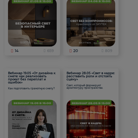
14
659
20
809
Вебинар 19.05 «От дизайна к
Вебинар 28.05 «Свет в кадре:
смете: как реализовать
расставить роли и отстоять
проект без переплат и
сцену»
ошибок»
Свет, который формирует
архитектуру пространства.
Как подготовить грамотную смету?