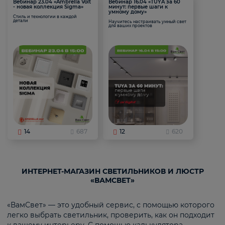
Вебинар 23.04 «Ambrella Volt
Вебинар 16.04 «TUYA за 60
- новая коллекция Sigma»
минут: первые шаги к
умному дому»
Стиль и технологии в каждой
детали
Научитесь настраивать умный свет
для ваших проектов
14
687
12
620
ИНТЕРНЕТ-МАГАЗИН СВЕТИЛЬНИКОВ И ЛЮСТР
«ВАМСВЕТ»
«ВамСвет» — это удобный сервис, с помощью которого
легко выбрать светильник, проверить, как он подходит