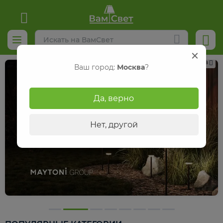
Реклама
Ваш город:
Москва
?
Да, верно
Нет, другой