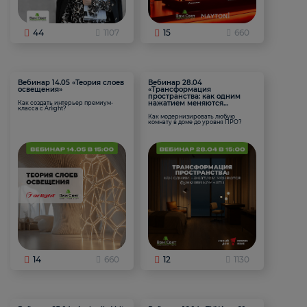
44
1107
15
660
Вебинар 14.05 «Теория слоев
Вебинар 28.04
освещения»
«Трансформация
пространства: как одним
нажатием меняются
Как создать интерьер премиум-
класса с Arlight?
функции комнаты
Как модернизировать любую
комнату в доме до уровня ПРО?
14
660
12
1130