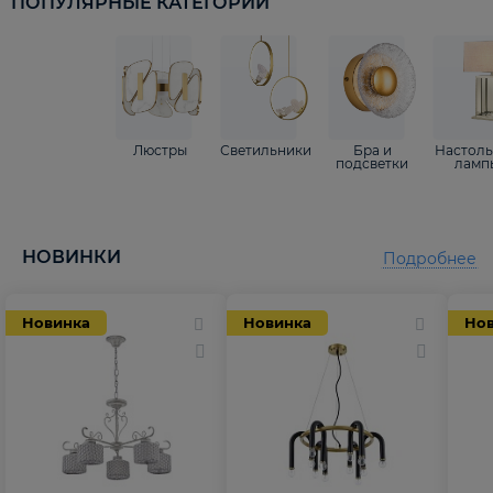
ПОПУЛЯРНЫЕ КАТЕГОРИИ
Люстры
Светильники
Бра и
Настол
подсветки
ламп
НОВИНКИ
Подробнее
Новинка
Новинка
Но