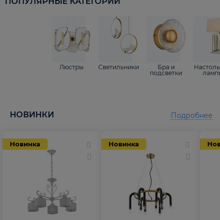
ПОПУЛЯРНЫЕ КАТЕГОРИИ
Люстры
Светильники
Бра и
Настол
подсветки
ламп
НОВИНКИ
Подробнее
Новинка
Новинка
Но