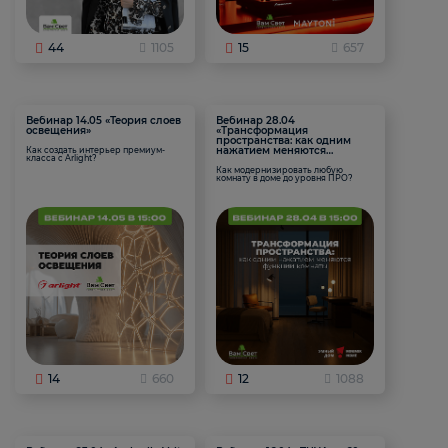
44
1105
15
657
Вебинар 14.05 «Теория слоев
Вебинар 28.04
освещения»
«Трансформация
пространства: как одним
нажатием меняются
Как создать интерьер премиум-
класса с Arlight?
функции комнаты
Как модернизировать любую
комнату в доме до уровня ПРО?
14
660
12
1088