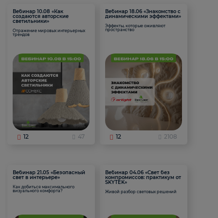
Вебинар 10.08 «Как
Вебинар 18.06 «Знакомство с
создаются авторские
динамическими эффектами»
светильники»
Эффекты, которые оживляют
пространство
Отражение мировых интерьерных
трендов
12
47
12
2108
Вебинар 21.05 «Безопасный
Вебинар 04.06 «Свет без
свет в интерьере»
компромиссов: практикум от
SKYTEK»
Как добиться максимального
визуального комфорта?
Живой разбор световых решений