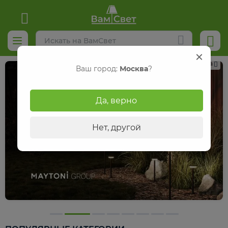
Реклама
Ваш город:
Москва
?
Да, верно
Нет, другой