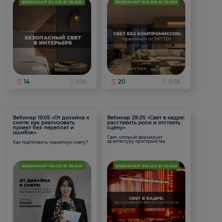
14
656
20
808
Вебинар 19.05 «От дизайна к
Вебинар 28.05 «Свет в кадре:
смете: как реализовать
расставить роли и отстоять
проект без переплат и
сцену»
ошибок»
Свет, который формирует
архитектуру пространства.
Как подготовить грамотную смету?