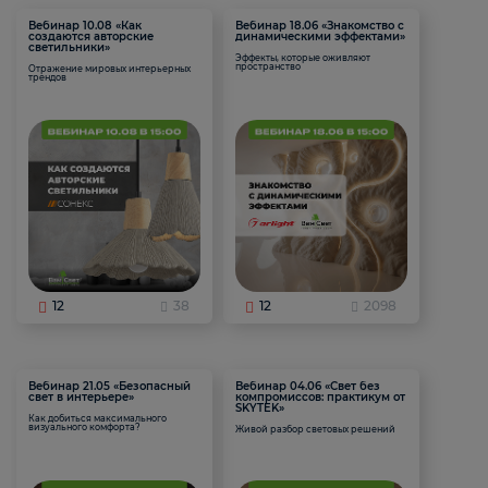
Вебинар 10.08 «Как
Вебинар 18.06 «Знакомство с
создаются авторские
динамическими эффектами»
светильники»
Эффекты, которые оживляют
пространство
Отражение мировых интерьерных
трендов
12
38
12
2098
Вебинар 21.05 «Безопасный
Вебинар 04.06 «Свет без
свет в интерьере»
компромиссов: практикум от
SKYTEK»
Как добиться максимального
визуального комфорта?
Живой разбор световых решений