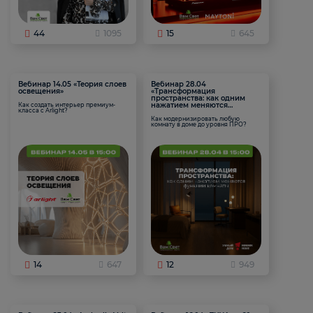
44
1095
15
645
Вебинар 14.05 «Теория слоев
Вебинар 28.04
освещения»
«Трансформация
пространства: как одним
нажатием меняются
Как создать интерьер премиум-
класса с Arlight?
функции комнаты
Как модернизировать любую
комнату в доме до уровня ПРО?
14
647
12
949