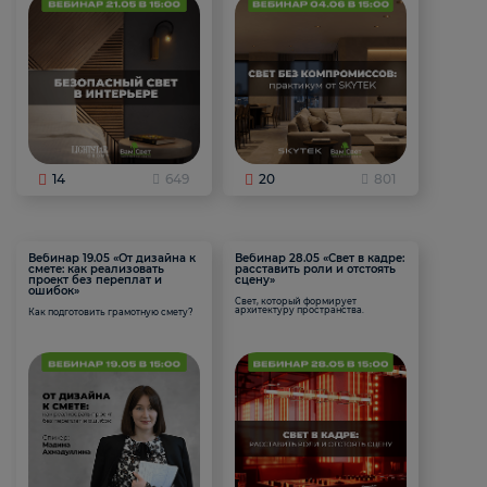
14
649
20
801
Вебинар 19.05 «От дизайна к
Вебинар 28.05 «Свет в кадре:
смете: как реализовать
расставить роли и отстоять
проект без переплат и
сцену»
ошибок»
Свет, который формирует
архитектуру пространства.
Как подготовить грамотную смету?