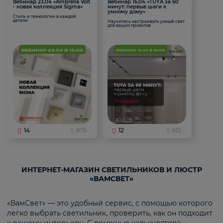
Вебинар 23.04 «Ambrella Volt
Вебинар 16.04 «TUYA за 60
- новая коллекция Sigma»
минут: первые шаги к
умному дому»
Стиль и технологии в каждой
детали
Научитесь настраивать умный свет
для ваших проектов
14
676
12
612
ИНТЕРНЕТ-МАГАЗИН СВЕТИЛЬНИКОВ И ЛЮСТР
«ВАМСВЕТ»
«ВамСвет» — это удобный сервис, с помощью которого
легко выбрать светильник, проверить, как он подходит