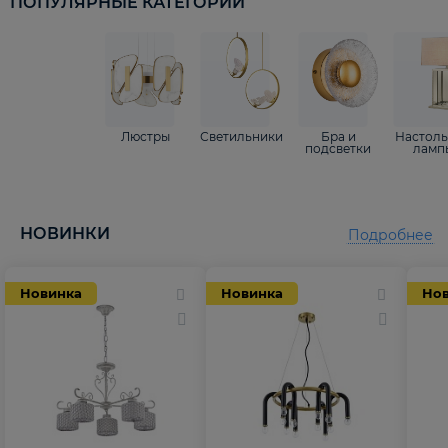
ПОПУЛЯРНЫЕ КАТЕГОРИИ
Люстры
Светильники
Бра и
Настол
подсветки
ламп
НОВИНКИ
Подробнее
Новинка
Новинка
Но