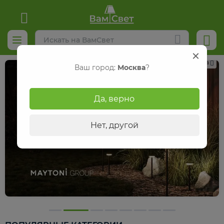
Реклама
Ваш город:
Москва
?
Да, верно
Нет, другой