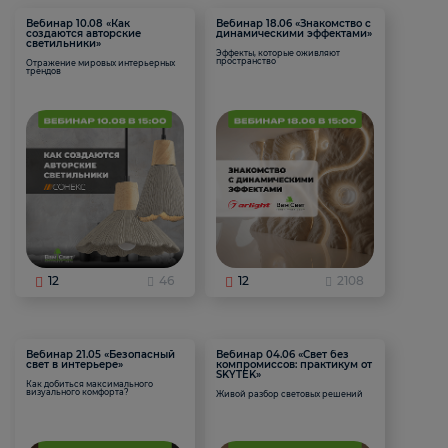
Вебинар 10.08 «Как
Вебинар 18.06 «Знакомство с
создаются авторские
динамическими эффектами»
светильники»
Эффекты, которые оживляют
пространство
Отражение мировых интерьерных
трендов
12
46
12
2108
Вебинар 21.05 «Безопасный
Вебинар 04.06 «Свет без
свет в интерьере»
компромиссов: практикум от
SKYTEK»
Как добиться максимального
визуального комфорта?
Живой разбор световых решений