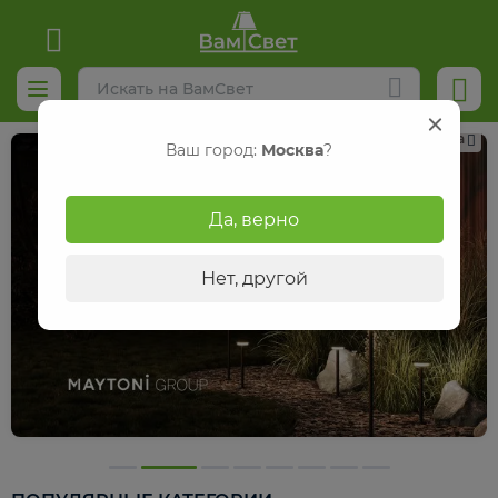
Реклама
Ваш город:
Москва
?
Да, верно
Нет, другой