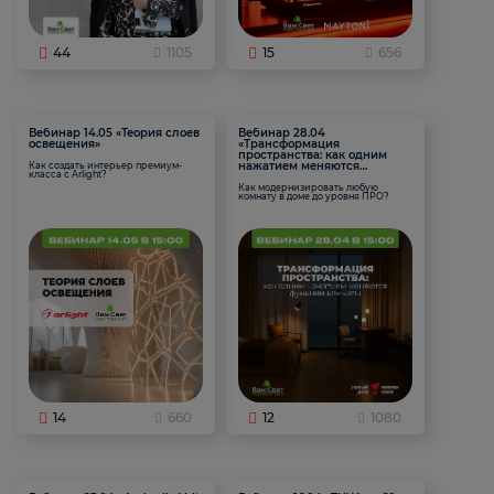
44
1105
15
656
Вебинар 14.05 «Теория слоев
Вебинар 28.04
освещения»
«Трансформация
пространства: как одним
нажатием меняются
Как создать интерьер премиум-
класса с Arlight?
функции комнаты
Как модернизировать любую
комнату в доме до уровня ПРО?
14
660
12
1080