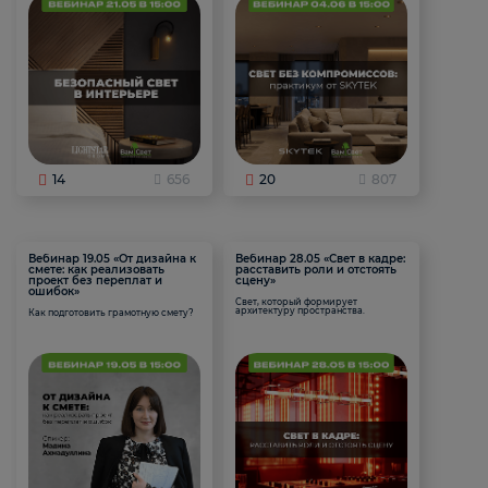
14
656
20
807
Вебинар 19.05 «От дизайна к
Вебинар 28.05 «Свет в кадре:
смете: как реализовать
расставить роли и отстоять
проект без переплат и
сцену»
ошибок»
Свет, который формирует
архитектуру пространства.
Как подготовить грамотную смету?