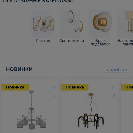
ПОПУЛЯРНЫЕ КАТЕГОРИИ
Люстры
Светильники
Бра и
Настол
подсветки
ламп
НОВИНКИ
Подробнее
Новинка
Новинка
Но