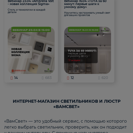
Вебинар 23.04 «Ambrella Volt
Вебинар 16.04 «TUYA за 60
- новая коллекция Sigma»
минут: первые шаги к
умному дому»
Стиль и технологии в каждой
детали
Научитесь настраивать умный свет
для ваших проектов
14
683
12
620
ИНТЕРНЕТ-МАГАЗИН СВЕТИЛЬНИКОВ И ЛЮСТР
«ВАМСВЕТ»
«ВамСвет» — это удобный сервис, с помощью которого
легко выбрать светильник, проверить, как он подходит