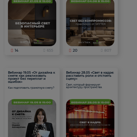
14
655
20
807
Вебинар 19.05 «От дизайна к
Вебинар 28.05 «Свет в кадре:
смете: как реализовать
расставить роли и отстоять
проект без переплат и
сцену»
ошибок»
Свет, который формирует
архитектуру пространства.
Как подготовить грамотную смету?