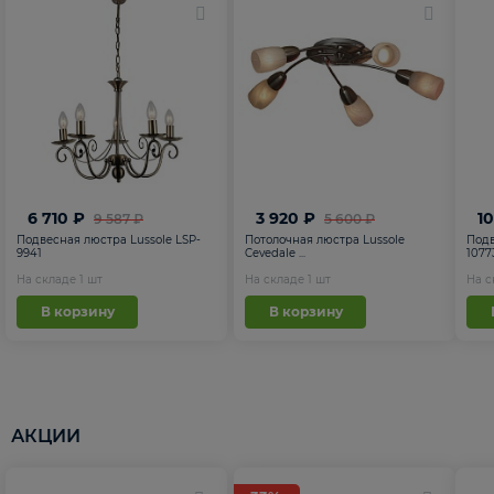
6 710 ₽
3 920 ₽
1
9 587 ₽
5 600 ₽
Подвесная люстра Lussole LSP-
Потолочная люстра Lussole
Подв
9941
Cevedale ...
1077
На складе
1
шт
На складе
1
шт
На 
В корзину
В корзину
АКЦИИ