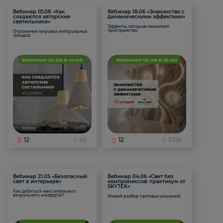
Вебинар 10.08 «Как
Вебинар 18.06 «Знакомство с
создаются авторские
динамическими эффектами»
светильники»
Эффекты, которые оживляют
пространство
Отражение мировых интерьерных
трендов
12
46
12
2106
Вебинар 21.05 «Безопасный
Вебинар 04.06 «Свет без
свет в интерьере»
компромиссов: практикум от
SKYTEK»
Как добиться максимального
визуального комфорта?
Живой разбор световых решений