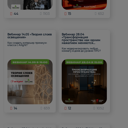
44
1103
15
652
Вебинар 14.05 «Теория слоев
Вебинар 28.04
освещения»
«Трансформация
пространства: как одним
нажатием меняются
Как создать интерьер премиум-
класса с Arlight?
функции комнаты
Как модернизировать любую
комнату в доме до уровня ПРО?
14
659
12
1052