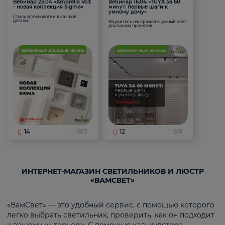
Вебинар 23.04 «Ambrella Volt
Вебинар 16.04 «TUYA за 60
- новая коллекция Sigma»
минут: первые шаги к
умному дому»
Стиль и технологии в каждой
детали
Научитесь настраивать умный свет
для ваших проектов
14
683
12
618
ИНТЕРНЕТ-МАГАЗИН СВЕТИЛЬНИКОВ И ЛЮСТР
«ВАМСВЕТ»
«ВамСвет» — это удобный сервис, с помощью которого
легко выбрать светильник, проверить, как он подходит