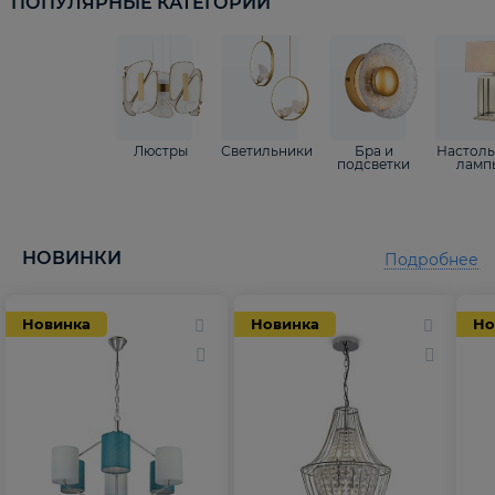
ПОПУЛЯРНЫЕ КАТЕГОРИИ
Люстры
Светильники
Бра и
Настол
подсветки
ламп
НОВИНКИ
Подробнее
Новинка
Новинка
Но