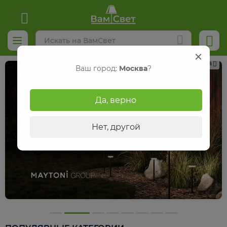
Реклама
Ваш город:
Москва
?
Да, верно
Нет, другой