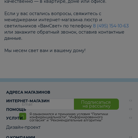
качественно — в квартире, доме или офисе.
Если у вас остались вопросы, свяжитесь с
менеджерами интернет-магазина люстр и
светильников «ВамСвет» по телефону
8 (495) 154-10-63
или закажите обратный звонок, оставив контактные
данные.
Мы несем свет вам и вашему дому!
АДРЕСА МАГАЗИНОВ
ИНТЕРНЕТ-МАГАЗИН
Подписаться
на рассылку
ПОМОЩЬ
Я ознакомился и принимаю условия
“Политики
конфиденциальности”
,
“Информированного
УСЛУГИ
согласия“
и
“Рекомендательные алгоритмы“
Дизайн-проект
О КОМПАНИИ