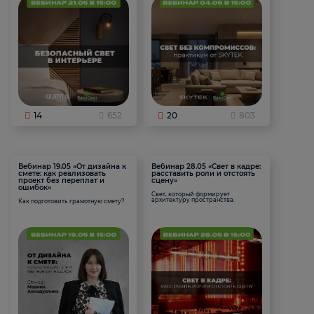
14
652
20
803
Вебинар 19.05 «От дизайна к
Вебинар 28.05 «Свет в кадре:
смете: как реализовать
расставить роли и отстоять
проект без переплат и
сцену»
ошибок»
Свет, который формирует
архитектуру пространства.
Как подготовить грамотную смету?