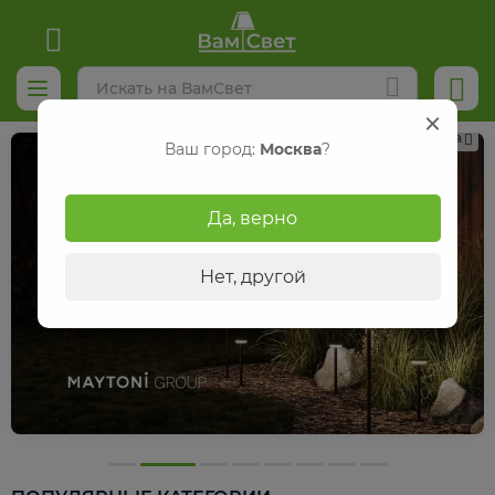
Реклама
Ваш город:
Москва
?
Да, верно
Нет, другой