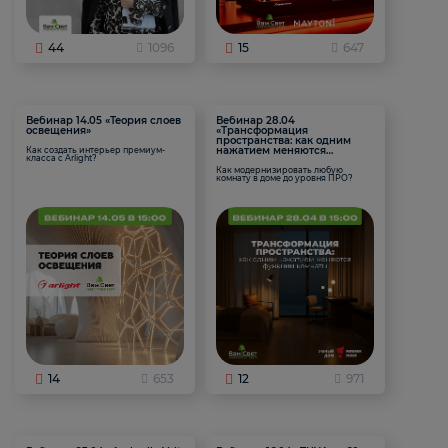
44
1096
15
647
Вебинар 14.05 «Теория слоев
Вебинар 28.04
освещения»
«Трансформация
пространства: как одним
нажатием меняются
Как создать интерьер премиум-
класса с Arlight?
функции комнаты
Как модернизировать любую
комнату в доме до уровня ПРО?
14
653
12
971