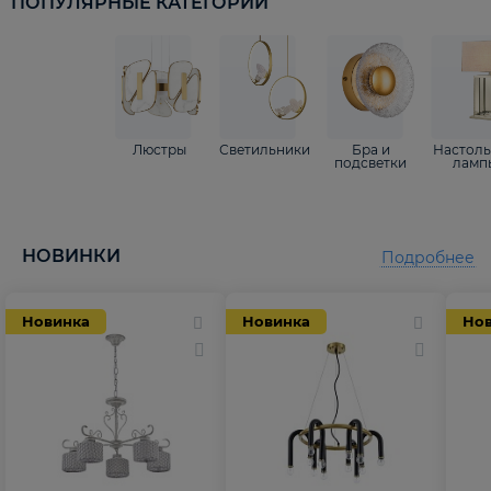
ПОПУЛЯРНЫЕ КАТЕГОРИИ
Люстры
Светильники
Бра и
Настол
подсветки
ламп
НОВИНКИ
Подробнее
Новинка
Новинка
Но