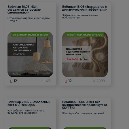
Вебинар 10.08 «Как
Вебинар 18.06 «Знакомство с
создаются авторские
динамическими эффектами»
светильники»
Эффекты, которые оживляют
пространство
Отражение мировых интерьерных
трендов
12
42
12
2099
Вебинар 21.05 «Безопасный
Вебинар 04.06 «Свет без
свет в интерьере»
компромиссов: практикум от
SKYTEK»
Как добиться максимального
визуального комфорта?
Живой разбор световых решений