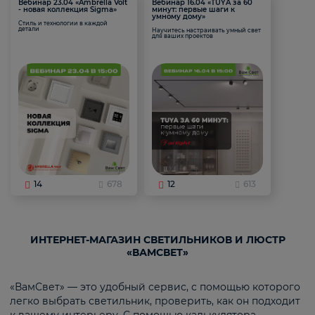
Вебинар 23.04 «Ambrella Volt
Вебинар 16.04 «TUYA за 60
- новая коллекция Sigma»
минут: первые шаги к
умному дому»
Стиль и технологии в каждой
детали
Научитесь настраивать умный свет
для ваших проектов
14
678
12
613
ИНТЕРНЕТ-МАГАЗИН СВЕТИЛЬНИКОВ И ЛЮСТР
«ВАМСВЕТ»
«ВамСвет» — это удобный сервис, с помощью которого
легко выбрать светильник, проверить, как он подходит