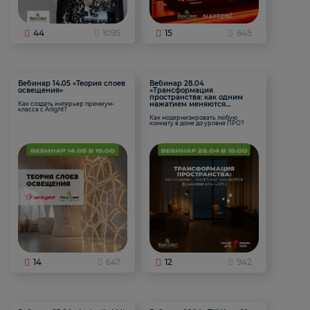
44
1095
15
645
Вебинар 14.05 «Теория слоев
Вебинар 28.04
освещения»
«Трансформация
пространства: как одним
нажатием меняются
Как создать интерьер премиум-
класса с Arlight?
функции комнаты
Как модернизировать любую
комнату в доме до уровня ПРО?
14
647
12
942