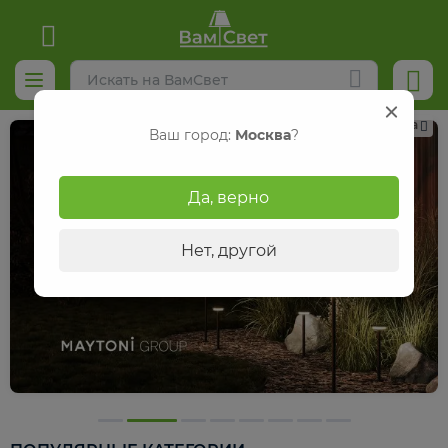
Реклама
Ваш город:
Москва
?
Да, верно
Нет, другой