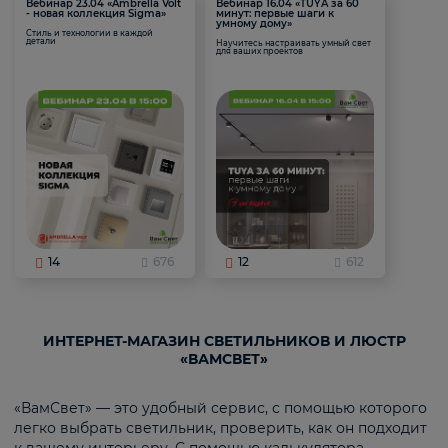
Вебинар 23.04 «Ambrella Volt
Вебинар 16.04 «TUYA за 60
- новая коллекция Sigma»
минут: первые шаги к
умному дому»
Стиль и технологии в каждой
детали
Научитесь настраивать умный свет
для ваших проектов
14
676
12
612
ИНТЕРНЕТ-МАГАЗИН СВЕТИЛЬНИКОВ И ЛЮСТР
«ВАМСВЕТ»
«ВамСвет» — это удобный сервис, с помощью которого
легко выбрать светильник, проверить, как он подходит