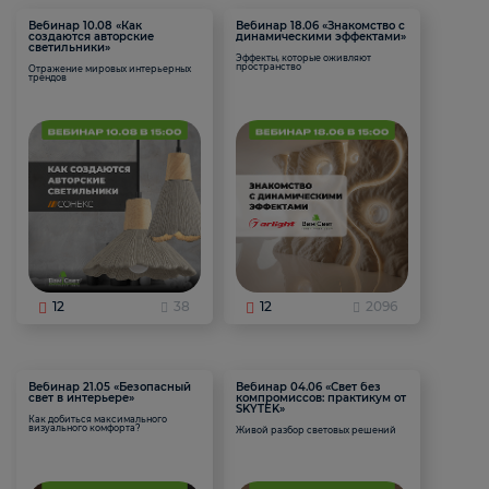
Вебинар 10.08 «Как
Вебинар 18.06 «Знакомство с
создаются авторские
динамическими эффектами»
светильники»
Эффекты, которые оживляют
пространство
Отражение мировых интерьерных
трендов
12
38
12
2096
Вебинар 21.05 «Безопасный
Вебинар 04.06 «Свет без
свет в интерьере»
компромиссов: практикум от
SKYTEK»
Как добиться максимального
визуального комфорта?
Живой разбор световых решений