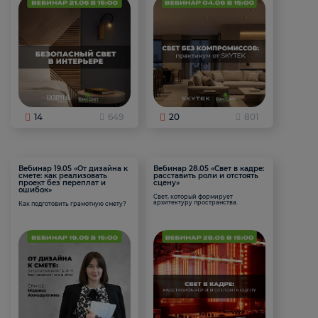
14
649
20
801
Вебинар 19.05 «От дизайна к
Вебинар 28.05 «Свет в кадре:
смете: как реализовать
расставить роли и отстоять
проект без переплат и
сцену»
ошибок»
Свет, который формирует
архитектуру пространства.
Как подготовить грамотную смету?