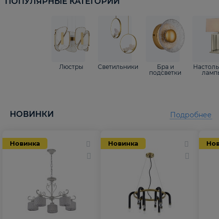
ПОПУЛЯРНЫЕ КАТЕГОРИИ
Люстры
Светильники
Бра и
Настол
подсветки
ламп
НОВИНКИ
Подробнее
Новинка
Новинка
Но