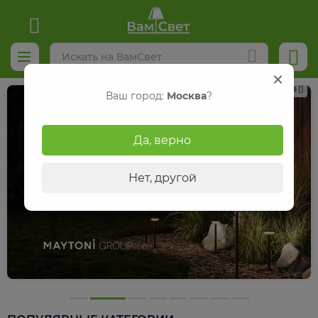
Реклама
Ваш город:
Москва
?
Да, верно
Нет, другой