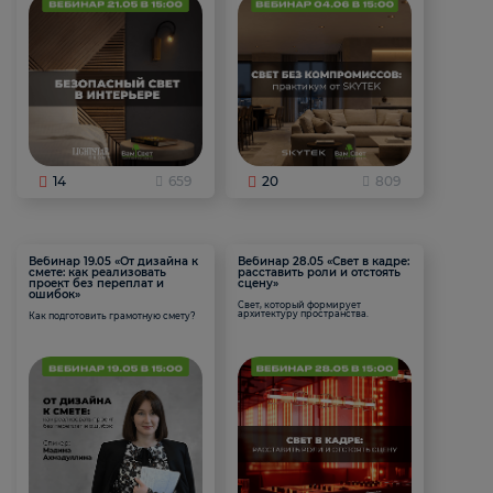
14
659
20
809
Вебинар 19.05 «От дизайна к
Вебинар 28.05 «Свет в кадре:
смете: как реализовать
расставить роли и отстоять
проект без переплат и
сцену»
ошибок»
Свет, который формирует
архитектуру пространства.
Как подготовить грамотную смету?