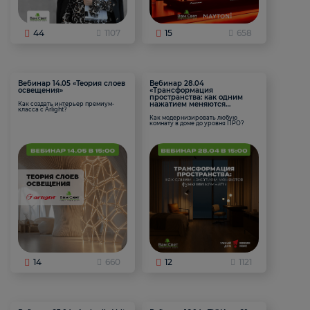
44
1107
15
658
Вебинар 14.05 «Теория слоев
Вебинар 28.04
освещения»
«Трансформация
пространства: как одним
нажатием меняются
Как создать интерьер премиум-
класса с Arlight?
функции комнаты
Как модернизировать любую
комнату в доме до уровня ПРО?
14
660
12
1121