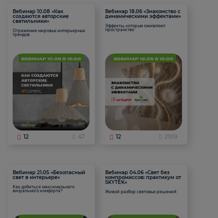
Вебинар 10.08 «Как
Вебинар 18.06 «Знакомство с
создаются авторские
динамическими эффектами»
светильники»
Эффекты, которые оживляют
пространство
Отражение мировых интерьерных
трендов
12
47
12
2109
Вебинар 21.05 «Безопасный
Вебинар 04.06 «Свет без
свет в интерьере»
компромиссов: практикум от
SKYTEK»
Как добиться максимального
визуального комфорта?
Живой разбор световых решений