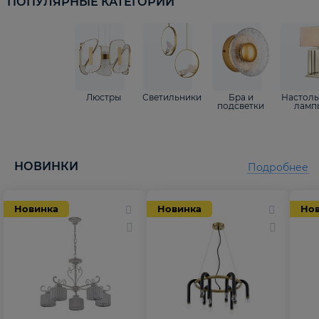
ПОПУЛЯРНЫЕ КАТЕГОРИИ
Люстры
Светильники
Бра и
Настол
подсветки
ламп
НОВИНКИ
Подробнее
Новинка
Новинка
Но