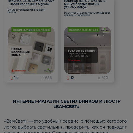
Вебинар 23.04 «Ambrella Volt
Вебинар 16.04 «TUYA за 60
- новая коллекция Sigma»
минут: первые шаги к
умному дому»
Стиль и технологии в каждой
детали
Научитесь настраивать умный свет
для ваших проектов
14
686
12
620
ИНТЕРНЕТ-МАГАЗИН СВЕТИЛЬНИКОВ И ЛЮСТР
«ВАМСВЕТ»
«ВамСвет» — это удобный сервис, с помощью которого
легко выбрать светильник, проверить, как он подходит