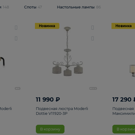
одсветки
148
Споты
47
Настольные лампы
86
Новинка