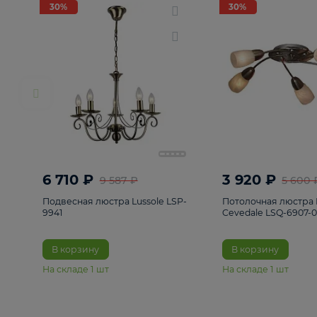
РАСПРОДАЖА
Смотреть все
Люстры
82
Светильники
222
Бра и под
30%
30%