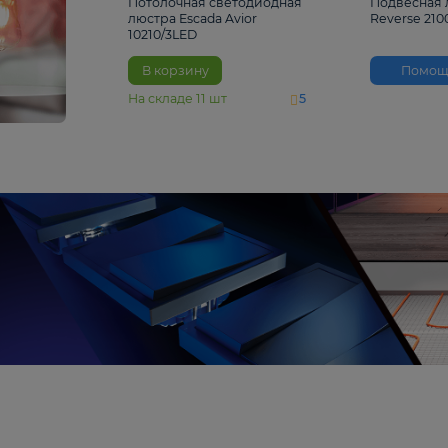
4 810 ₽
Потолочная светодиодная
люстра Escada Avior
10210/3LED
В корзину
На складе
11
шт
5