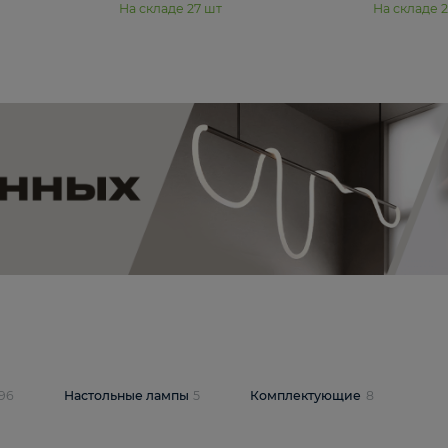
11 990 ₽
юстра Moderli
Подвесная люстра Moderli
12P
Dottie V11920-3P
В корзину
шт
На складе
27
шт