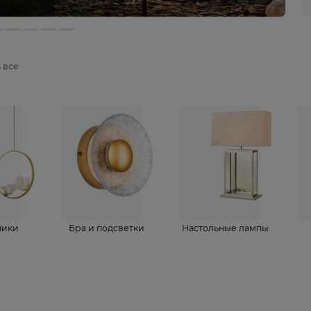
мотреть все
ветильники
Бра и подсветки
Настольные 