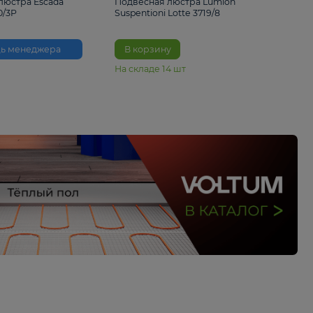
33%
6 230 ₽
4 490 ₽
6 680 
Подвесная люстра Escada
Подвесная люстра L
Reverse 2100/3P
Suspentioni Lotte 371
Помощь менеджера
В корзину
На складе
14
шт