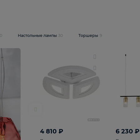
10 409 ₽
5 600 ₽
14 870 ₽
люстра Lussole
Подвесная люстра Alfa Praga
-6907-05
10773
В корзину
т
На складе
1
шт
светки
30
Настольные лампы
30
Торшеры
9