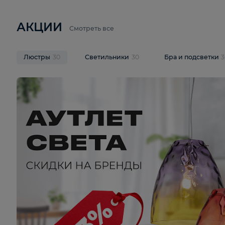
6 710 ₽
3 920 ₽
9 587 ₽
Подвесная люстра Lussole LSP-
Потолочная 
9941
Cevedale LSQ
В корзину
В корзину
На складе
1
шт
На складе
1
ш
АКЦИИ
Смотреть все
Люстры
30
Светильники
30
Бра и под