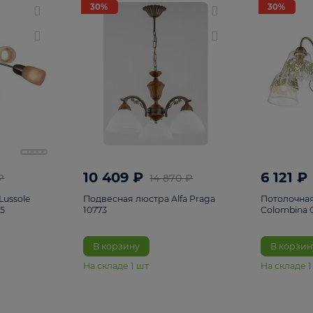
светки
96
Настольные лампы
5
Комплектующ
30%