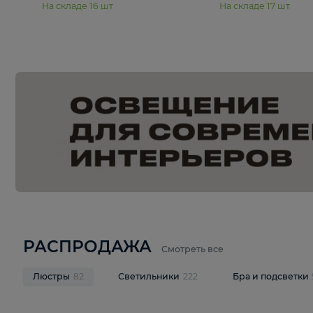
15 990 ₽
19 990 ₽
Подвесная люстра Moderli
Подвесная л
Dottie V11921-5P
Mireil V11914-
В корзину
В корзину
На складе
16
шт
На складе
17