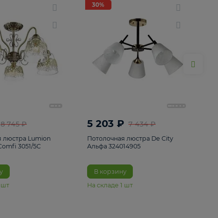
ие
8
30%
30%