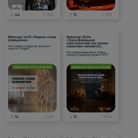
44
1105
15
655
Вебинар 14.05 «Теория слоев
Вебинар 28.04
освещения»
«Трансформация
пространства: как одним
нажатием меняются
Как создать интерьер премиум-
класса с Arlight?
функции комнаты
Как модернизировать любую
комнату в доме до уровня ПРО?
14
659
12
1064