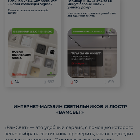
Вебинар 23.04 «Ambrella Volt
Вебинар 16.04 «TUYA за 60
- новая коллекция Sigma»
минут: первые шаги к
умному дому»
Стиль и технологии в каждой
детали
Научитесь настраивать умный свет
для ваших проектов
14
683
12
619
ИНТЕРНЕТ-МАГАЗИН СВЕТИЛЬНИКОВ И ЛЮСТР
«ВАМСВЕТ»
«ВамСвет» — это удобный сервис, с помощью которого
легко выбрать светильник, проверить, как он подходит