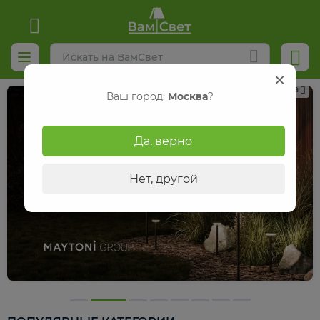
Реклама
Ваш город:
Москва
?
Да, верно
Нет, другой