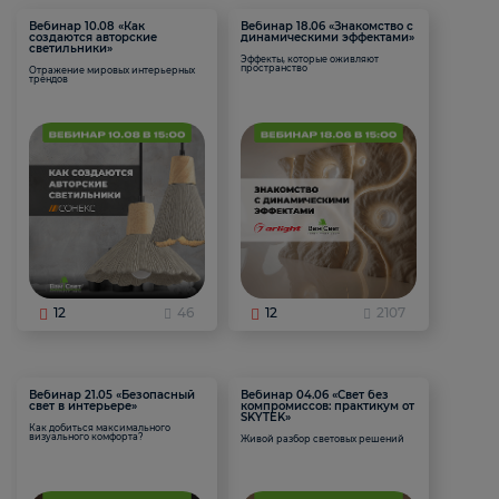
Вебинар 10.08 «Как
Вебинар 18.06 «Знакомство с
создаются авторские
динамическими эффектами»
светильники»
Эффекты, которые оживляют
пространство
Отражение мировых интерьерных
трендов
12
46
12
2107
Вебинар 21.05 «Безопасный
Вебинар 04.06 «Свет без
свет в интерьере»
компромиссов: практикум от
SKYTEK»
Как добиться максимального
визуального комфорта?
Живой разбор световых решений