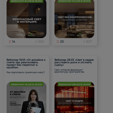
14
655
20
807
Вебинар 19.05 «От дизайна к
Вебинар 28.05 «Свет в кадре:
смете: как реализовать
расставить роли и отстоять
проект без переплат и
сцену»
ошибок»
Свет, который формирует
архитектуру пространства.
Как подготовить грамотную смету?