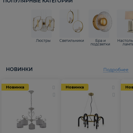
ПОПУЛЯРНЫЕ КАТЕГОРИИ
Люстры
Светильники
Бра и
Настол
подсветки
ламп
НОВИНКИ
Подробнее
Новинка
Новинка
Но