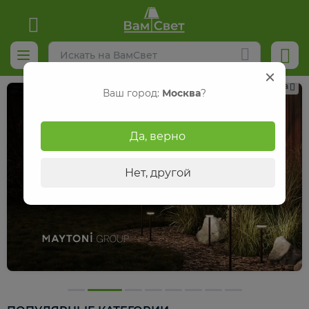
Реклама
Ваш город:
Москва
?
Да, верно
Нет, другой