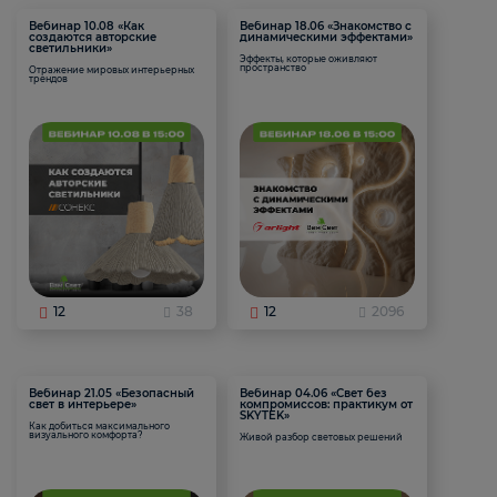
Вебинар 10.08 «Как
Вебинар 18.06 «Знакомство с
создаются авторские
динамическими эффектами»
светильники»
Эффекты, которые оживляют
пространство
Отражение мировых интерьерных
трендов
12
38
12
2096
Вебинар 21.05 «Безопасный
Вебинар 04.06 «Свет без
свет в интерьере»
компромиссов: практикум от
SKYTEK»
Как добиться максимального
визуального комфорта?
Живой разбор световых решений