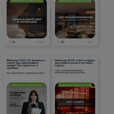
14
649
20
801
Вебинар 19.05 «От дизайна к
Вебинар 28.05 «Свет в кадре:
смете: как реализовать
расставить роли и отстоять
проект без переплат и
сцену»
ошибок»
Свет, который формирует
архитектуру пространства.
Как подготовить грамотную смету?