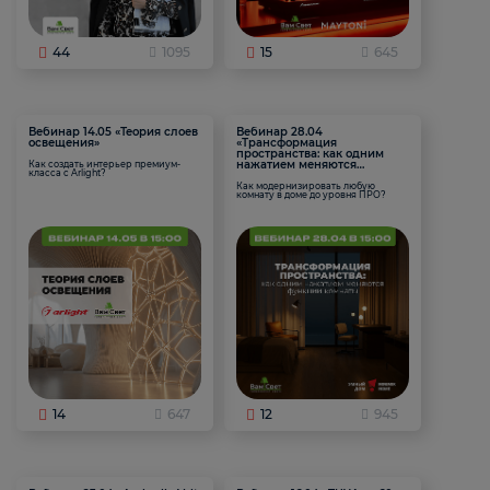
44
1095
15
645
Вебинар 14.05 «Теория слоев
Вебинар 28.04
освещения»
«Трансформация
пространства: как одним
нажатием меняются
Как создать интерьер премиум-
класса с Arlight?
функции комнаты
Как модернизировать любую
комнату в доме до уровня ПРО?
14
647
12
945