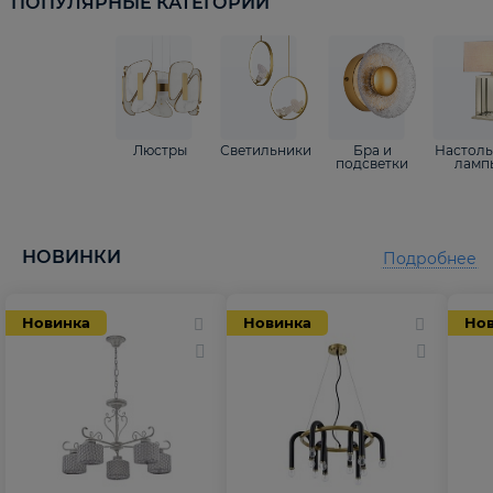
ПОПУЛЯРНЫЕ КАТЕГОРИИ
Люстры
Светильники
Бра и
Настол
подсветки
ламп
НОВИНКИ
Подробнее
Новинка
Новинка
Но