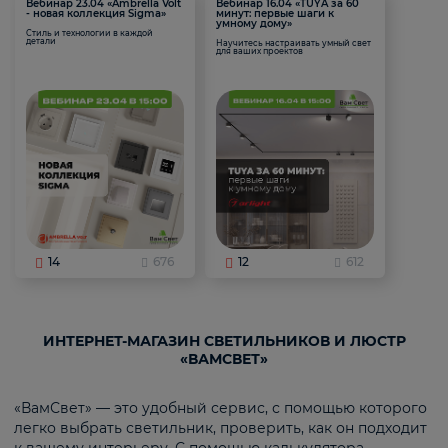
Вебинар 23.04 «Ambrella Volt
Вебинар 16.04 «TUYA за 60
- новая коллекция Sigma»
минут: первые шаги к
умному дому»
Стиль и технологии в каждой
детали
Научитесь настраивать умный свет
для ваших проектов
14
676
12
612
ИНТЕРНЕТ-МАГАЗИН СВЕТИЛЬНИКОВ И ЛЮСТР
«ВАМСВЕТ»
«ВамСвет» — это удобный сервис, с помощью которого
легко выбрать светильник, проверить, как он подходит