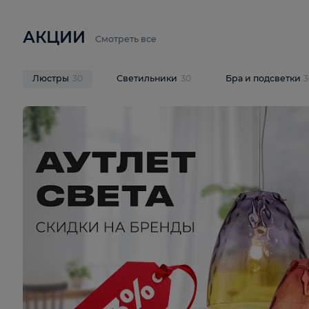
6 710 ₽
3 920 ₽
9 587 ₽
Подвесная люстра Lussole LSP-
Потолочная 
9941
Cevedale LSQ
В корзину
В корзину
На складе
1
шт
На складе
1
ш
АКЦИИ
Смотреть все
Люстры
30
Светильники
30
Бра и под