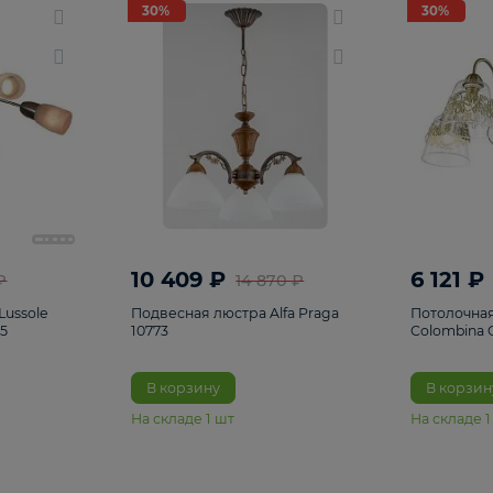
светки
96
Настольные лампы
5
Комплектующ
30%