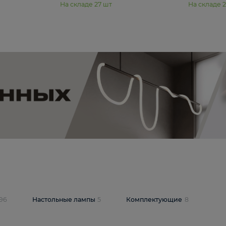
11 990 ₽
юстра Moderli
Подвесная люстра Moderli
12P
Dottie V11920-3P
В корзину
шт
На складе
27
шт