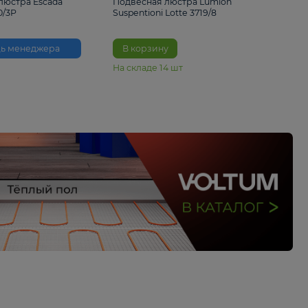
33%
6 230 ₽
4 490 ₽
6 680 
Подвесная люстра Escada
Подвесная люстра L
Reverse 2100/3P
Suspentioni Lotte 371
Помощь менеджера
В корзину
На складе
14
шт