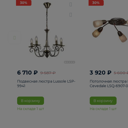
РАСПРОДАЖА
Смотреть все
Люстры
82
Светильники
222
Бра и под
30%
30%