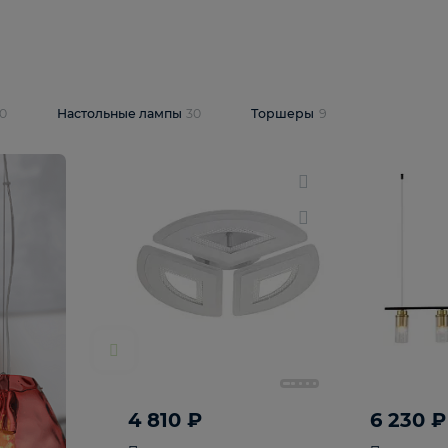
10 409 ₽
5 600 ₽
14 870 ₽
люстра Lussole
Подвесная люстра Alfa Praga
-6907-05
10773
В корзину
т
На складе
1
шт
светки
30
Настольные лампы
30
Торшеры
9