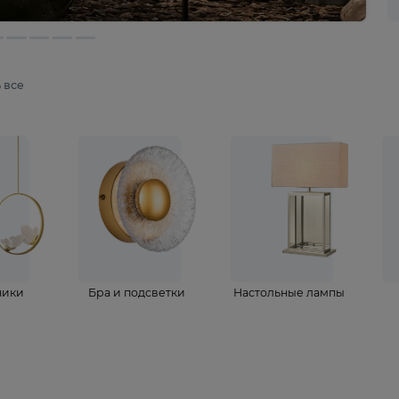
мотреть все
ветильники
Бра и подсветки
Настольные 