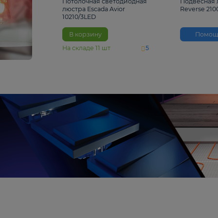
4 810 ₽
Потолочная светодиодная
люстра Escada Avior
10210/3LED
В корзину
На складе
11
шт
5