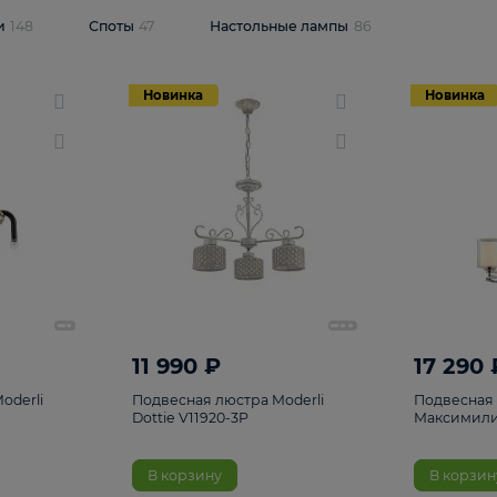
одсветки
148
Споты
47
Настольные лампы
86
Новинка