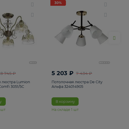
ие
8
30%
30%