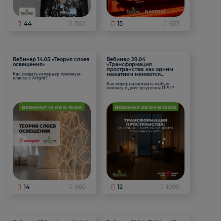
44
1105
15
657
Вебинар 14.05 «Теория слоев
Вебинар 28.04
освещения»
«Трансформация
пространства: как одним
нажатием меняются
Как создать интерьер премиум-
класса с Arlight?
функции комнаты
Как модернизировать любую
комнату в доме до уровня ПРО?
14
660
12
1090