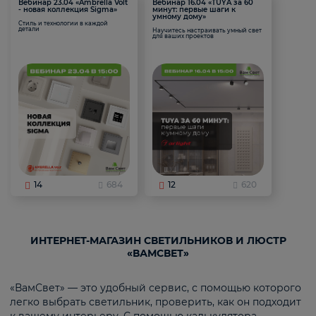
Вебинар 23.04 «Ambrella Volt
Вебинар 16.04 «TUYA за 60
- новая коллекция Sigma»
минут: первые шаги к
умному дому»
Стиль и технологии в каждой
детали
Научитесь настраивать умный свет
для ваших проектов
14
684
12
620
ИНТЕРНЕТ-МАГАЗИН СВЕТИЛЬНИКОВ И ЛЮСТР
«ВАМСВЕТ»
«ВамСвет» — это удобный сервис, с помощью которого
легко выбрать светильник, проверить, как он подходит