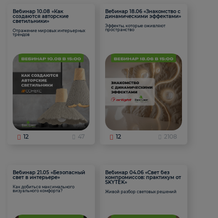
Вебинар 10.08 «Как
Вебинар 18.06 «Знакомство с
создаются авторские
динамическими эффектами»
светильники»
Эффекты, которые оживляют
пространство
Отражение мировых интерьерных
трендов
12
47
12
2108
Вебинар 21.05 «Безопасный
Вебинар 04.06 «Свет без
свет в интерьере»
компромиссов: практикум от
SKYTEK»
Как добиться максимального
визуального комфорта?
Живой разбор световых решений