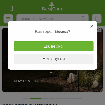
Реклама
Ваш город:
Москва
?
Да, верно
Нет, другой