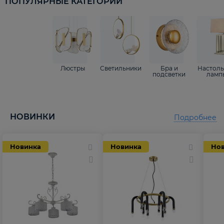
ПОПУЛЯРНЫЕ КАТЕГОРИИ
Люстры
Светильники
Бра и
Настол
подсветки
ламп
НОВИНКИ
Подробнее
Новинка
Новинка
Но