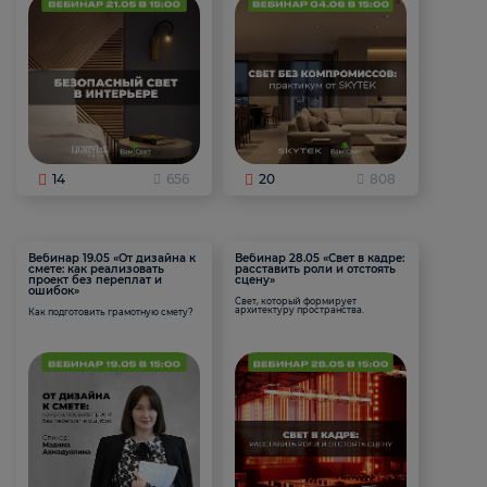
14
656
20
808
Вебинар 19.05 «От дизайна к
Вебинар 28.05 «Свет в кадре:
смете: как реализовать
расставить роли и отстоять
проект без переплат и
сцену»
ошибок»
Свет, который формирует
архитектуру пространства.
Как подготовить грамотную смету?