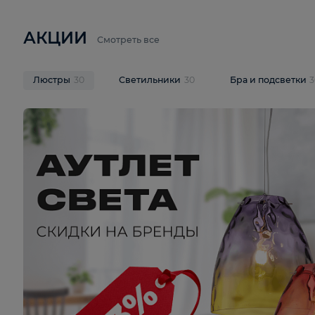
6 710 ₽
3 920 ₽
9 587 ₽
Подвесная люстра Lussole LSP-
Потолочная 
9941
Cevedale LSQ
В корзину
В корзину
На складе
1
шт
На складе
1
ш
АКЦИИ
Смотреть все
Люстры
30
Светильники
30
Бра и под