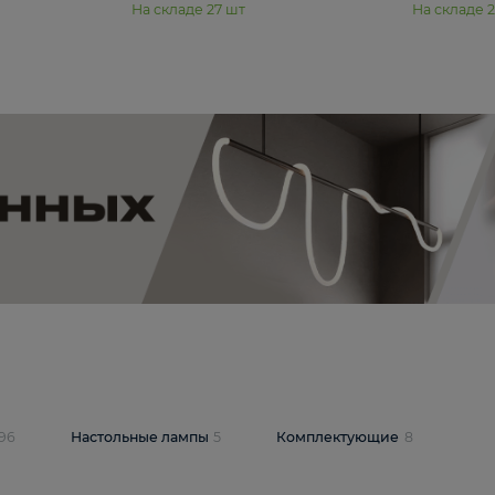
11 990 ₽
юстра Moderli
Подвесная люстра Moderli
12P
Dottie V11920-3P
В корзину
шт
На складе
27
шт