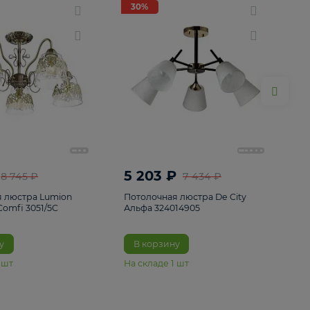
ие
8
30%
30%