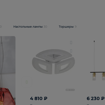
10 409 ₽
5 600 ₽
14 870 ₽
люстра Lussole
Подвесная люстра Alfa Praga
-6907-05
10773
В корзину
т
На складе
1
шт
светки
30
Настольные лампы
30
Торшеры
9