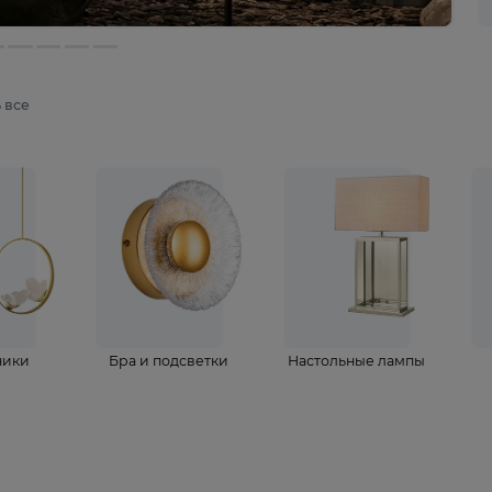
мотреть все
ветильники
Бра и подсветки
Настольные 