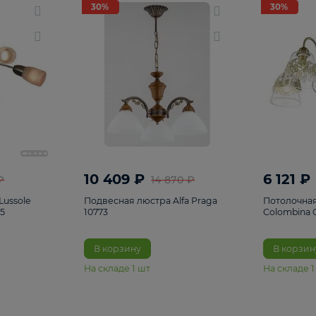
светки
96
Настольные лампы
5
Комплектующ
30%