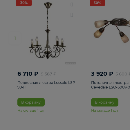
РАСПРОДАЖА
Смотреть все
Люстры
82
Светильники
222
Бра и под
30%
30%