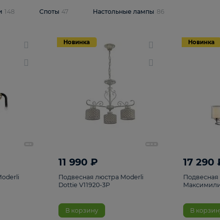
одсветки
148
Споты
47
Настольные лампы
86
Новинка