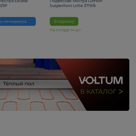
33%
6 230 ₽
4 490 ₽
6 680 
Подвесная люстра Escada
Подвесная люстра L
Reverse 2100/3P
Suspentioni Lotte 371
Помощь менеджера
В корзину
На складе
14
шт