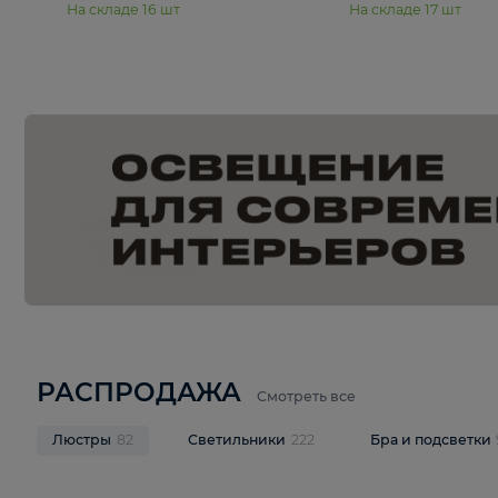
15 990 ₽
19 990 ₽
Подвесная люстра Moderli
Подвесная л
Dottie V11921-5P
Mireil V11914-
В корзину
В корзину
На складе
16
шт
На складе
17