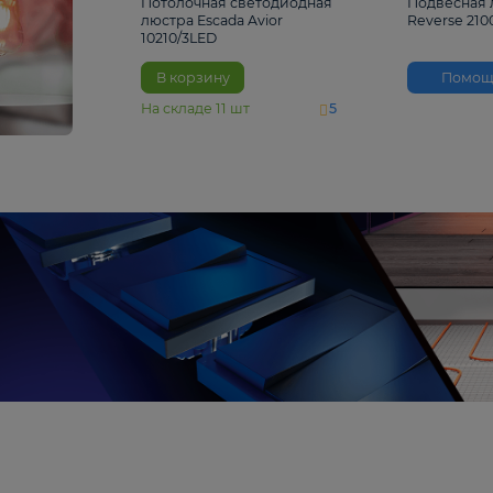
4 810 ₽
Потолочная светодиодная
люстра Escada Avior
10210/3LED
В корзину
На складе
11
шт
5