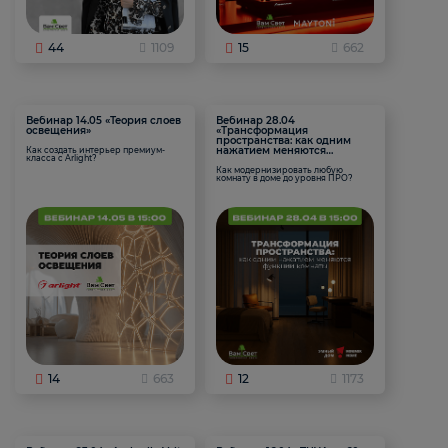
44
1109
15
662
Вебинар 14.05 «Теория слоев
Вебинар 28.04
освещения»
«Трансформация
пространства: как одним
нажатием меняются
Как создать интерьер премиум-
класса с Arlight?
функции комнаты
Как модернизировать любую
комнату в доме до уровня ПРО?
14
663
12
1173