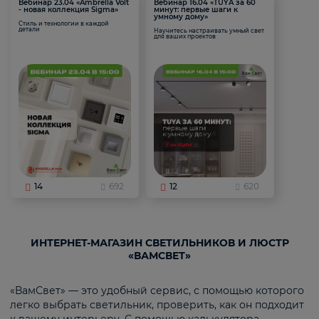
Вебинар 23.04 «Ambrella Volt
Вебинар 16.04 «TUYA за 60
- новая коллекция Sigma»
минут: первые шаги к
умному дому»
Стиль и технологии в каждой
детали
Научитесь настраивать умный свет
для ваших проектов
14
692
12
620
ИНТЕРНЕТ-МАГАЗИН СВЕТИЛЬНИКОВ И ЛЮСТР
«ВАМСВЕТ»
«ВамСвет» — это удобный сервис, с помощью которого
легко выбрать светильник, проверить, как он подходит