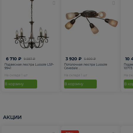
6 710 ₽
3 920 ₽
10 
9 587 ₽
5 600 ₽
Подвесная люстра Lussole LSP-
Потолочная люстра Lussole
Подве
9941
Cevedale ...
10773
На складе
1
шт
На складе
1
шт
На с
В корзину
В корзину
В ко
АКЦИИ