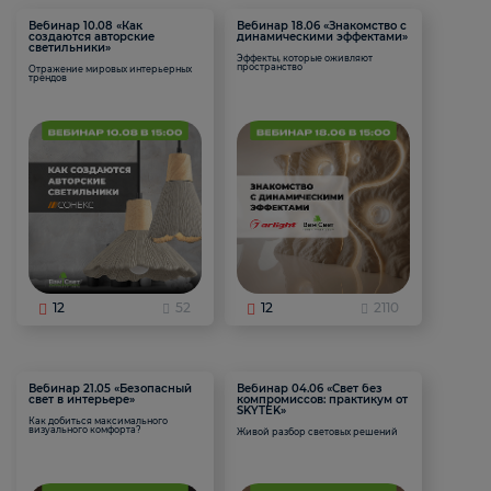
Вебинар 10.08 «Как
Вебинар 18.06 «Знакомство с
создаются авторские
динамическими эффектами»
светильники»
Эффекты, которые оживляют
пространство
Отражение мировых интерьерных
трендов
12
52
12
2110
Вебинар 21.05 «Безопасный
Вебинар 04.06 «Свет без
свет в интерьере»
компромиссов: практикум от
SKYTEK»
Как добиться максимального
визуального комфорта?
Живой разбор световых решений