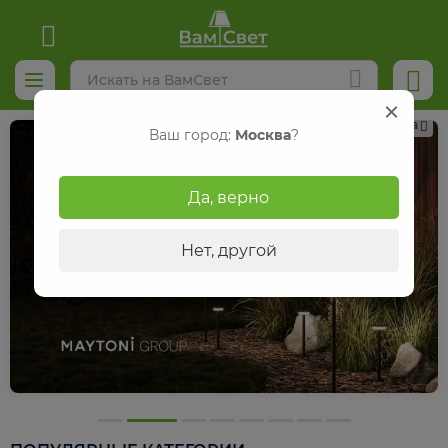
Реклама
Ваш город:
Москва
?
Да, верно
Нет, другой