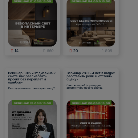
14
660
20
809
Вебинар 19.05 «От дизайна к
Вебинар 28.05 «Свет в кадре:
смете: как реализовать
расставить роли и отстоять
проект без переплат и
сцену»
ошибок»
Свет, который формирует
архитектуру пространства.
Как подготовить грамотную смету?