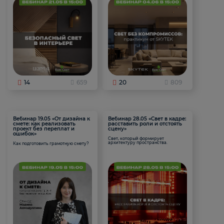
14
659
20
809
Вебинар 19.05 «От дизайна к
Вебинар 28.05 «Свет в кадре:
смете: как реализовать
расставить роли и отстоять
проект без переплат и
сцену»
ошибок»
Свет, который формирует
архитектуру пространства.
Как подготовить грамотную смету?