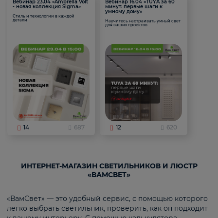
Вебинар 23.04 «Ambrella Volt
Вебинар 16.04 «TUYA за 60
- новая коллекция Sigma»
минут: первые шаги к
умному дому»
Стиль и технологии в каждой
детали
Научитесь настраивать умный свет
для ваших проектов
14
687
12
620
ИНТЕРНЕТ-МАГАЗИН СВЕТИЛЬНИКОВ И ЛЮСТР
«ВАМСВЕТ»
«ВамСвет» — это удобный сервис, с помощью которого
легко выбрать светильник, проверить, как он подходит