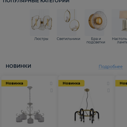
ПОПУЛЯРНЫЕ КАТЕГОРИИ
Люстры
Светильники
Бра и
Настол
подсветки
ламп
НОВИНКИ
Подробнее
Новинка
Новинка
Но