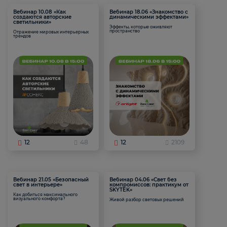
Вебинар 10.08 «Как
Вебинар 18.06 «Знакомство с
создаются авторские
динамическими эффектами»
светильники»
Эффекты, которые оживляют
пространство
Отражение мировых интерьерных
трендов
12
48
12
2109
Вебинар 21.05 «Безопасный
Вебинар 04.06 «Свет без
свет в интерьере»
компромиссов: практикум от
SKYTEK»
Как добиться максимального
визуального комфорта?
Живой разбор световых решений