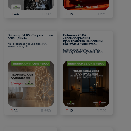
44
1107
15
659
Вебинар 14.05 «Теория слоев
Вебинар 28.04
освещения»
«Трансформация
пространства: как одним
нажатием меняются
Как создать интерьер премиум-
класса с Arlight?
функции комнаты
Как модернизировать любую
комнату в доме до уровня ПРО?
14
660
12
1129