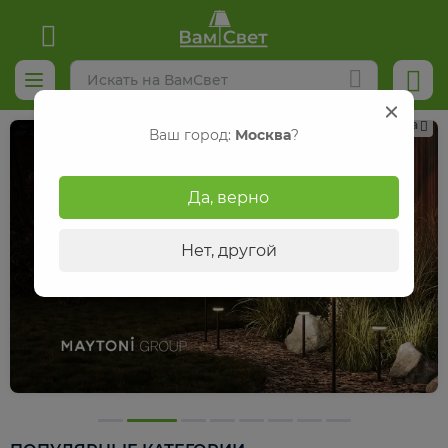
Реклама
Ваш город:
Москва
?
Да, верно
Нет, другой