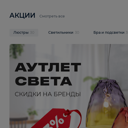
6 710 ₽
3 920 ₽
9 587 ₽
Подвесная люстра Lussole LSP-
Потолочная 
9941
Cevedale LSQ
В корзину
В корзину
На складе
1
шт
На складе
1
ш
АКЦИИ
Смотреть все
Люстры
30
Светильники
30
Бра и под