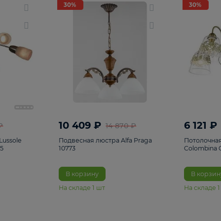
светки
96
Настольные лампы
5
Комплектующ
30%