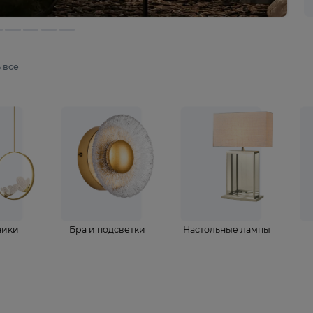
мотреть все
ветильники
Бра и подсветки
Настольные 