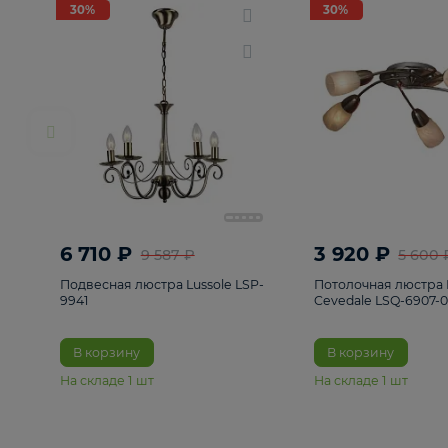
РАСПРОДАЖА
Смотреть все
Люстры
82
Светильники
222
Бра и под
30%
30%