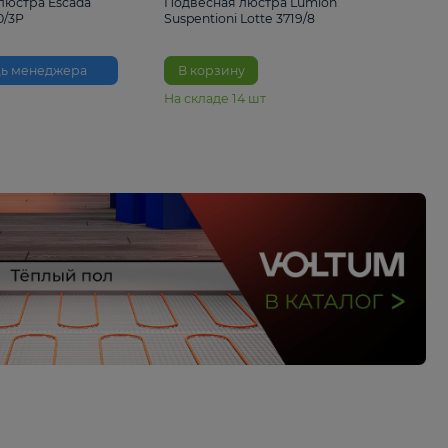
33%
6 230 ₽
4 490 ₽
6 680 
Подвесная люстра Escada
Подвесная люстра L
Reverse 2100/3P
Suspentioni Lotte 371
Помощь менеджера
В корзину
На складе
14
шт