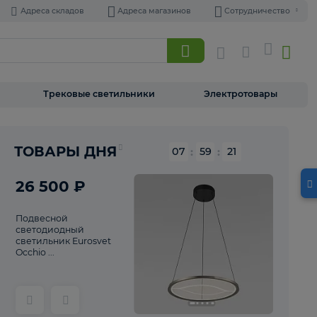
Адреса складов
Адреса магазинов
Торшеры
Трековые светильники
Э
Реклама
ТОВАРЫ ДНЯ
07
:
59
26 500 ₽
Подвесной
светодиодный
светильник Eurosvet
Occhio ...