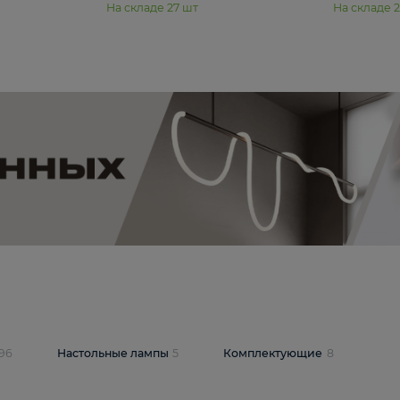
11 990 ₽
юстра Moderli
Подвесная люстра Moderli
12P
Dottie V11920-3P
В корзину
шт
На складе
27
шт