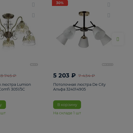
ие
8
30%
30%