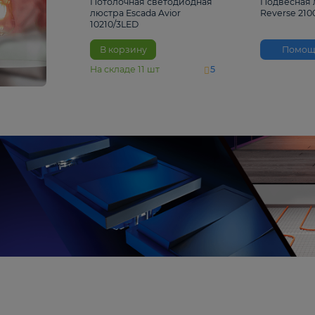
4 810 ₽
Потолочная светодиодная
люстра Escada Avior
10210/3LED
В корзину
На складе
11
шт
5