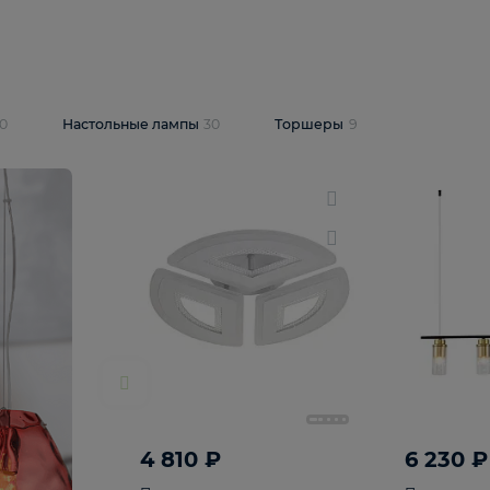
10 409 ₽
5 600 ₽
14 870 ₽
люстра Lussole
Подвесная люстра Alfa Praga
-6907-05
10773
В корзину
т
На складе
1
шт
светки
30
Настольные лампы
30
Торшеры
9