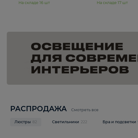
15 990 ₽
19 990 ₽
Подвесная люстра Moderli
Подвесная л
Dottie V11921-5P
Mireil V11914-
В корзину
В корзину
На складе
16
шт
На складе
17