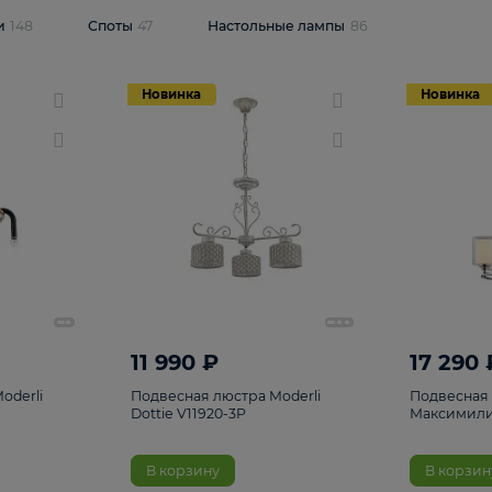
одсветки
148
Споты
47
Настольные лампы
86
Новинка