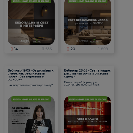
14
656
20
808
Вебинар 19.05 «От дизайна к
Вебинар 28.05 «Свет в кадре:
смете: как реализовать
расставить роли и отстоять
проект без переплат и
сцену»
ошибок»
Свет, который формирует
архитектуру пространства.
Как подготовить грамотную смету?