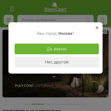
Реклама
Ваш город:
Москва
?
Да, верно
Нет, другой