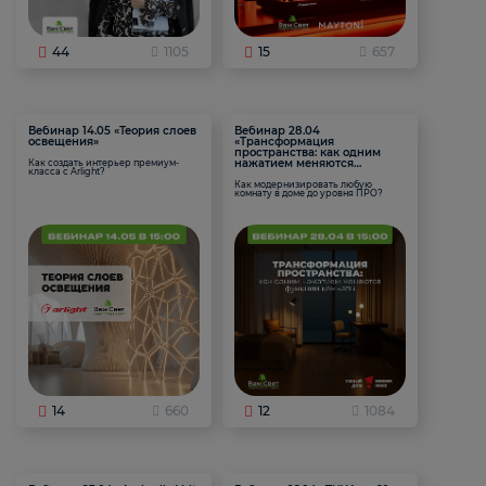
44
1105
15
657
Вебинар 14.05 «Теория слоев
Вебинар 28.04
освещения»
«Трансформация
пространства: как одним
нажатием меняются
Как создать интерьер премиум-
класса с Arlight?
функции комнаты
Как модернизировать любую
комнату в доме до уровня ПРО?
14
660
12
1084