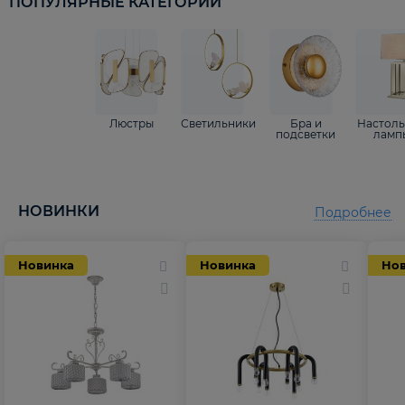
ПОПУЛЯРНЫЕ КАТЕГОРИИ
Люстры
Светильники
Бра и
Настол
подсветки
ламп
НОВИНКИ
Подробнее
Новинка
Новинка
Но