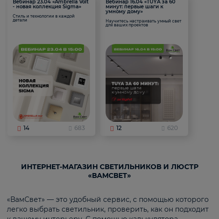
Вебинар 23.04 «Ambrella Volt
Вебинар 16.04 «TUYA за 60
- новая коллекция Sigma»
минут: первые шаги к
умному дому»
Стиль и технологии в каждой
детали
Научитесь настраивать умный свет
для ваших проектов
14
683
12
620
ИНТЕРНЕТ-МАГАЗИН СВЕТИЛЬНИКОВ И ЛЮСТР
«ВАМСВЕТ»
«ВамСвет» — это удобный сервис, с помощью которого
легко выбрать светильник, проверить, как он подходит