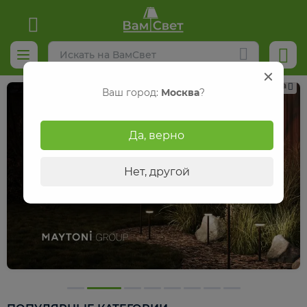
Реклама
Ваш город:
Москва
?
Да, верно
Нет, другой