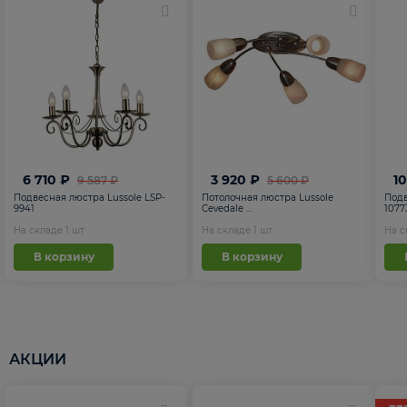
6 710 ₽
3 920 ₽
1
9 587 ₽
5 600 ₽
Подвесная люстра Lussole LSP-
Потолочная люстра Lussole
Подв
9941
Cevedale ...
1077
На складе
1
шт
На складе
1
шт
На 
В корзину
В корзину
АКЦИИ