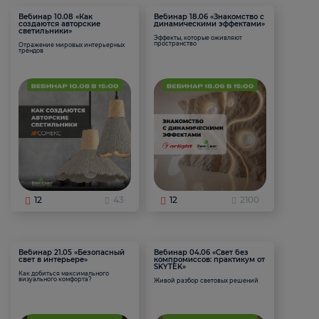
Вебинар 10.08 «Как
Вебинар 18.06 «Знакомство с
создаются авторские
динамическими эффектами»
светильники»
Эффекты, которые оживляют
пространство
Отражение мировых интерьерных
трендов
12
43
12
2100
Вебинар 21.05 «Безопасный
Вебинар 04.06 «Свет без
свет в интерьере»
компромиссов: практикум от
SKYTEK»
Как добиться максимального
визуального комфорта?
Живой разбор световых решений