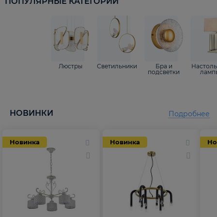
ПОПУЛЯРНЫЕ КАТЕГОРИИ
Люстры
Светильники
Бра и
Настол
подсветки
ламп
НОВИНКИ
Подробнее
Новинка
Новинка
Но