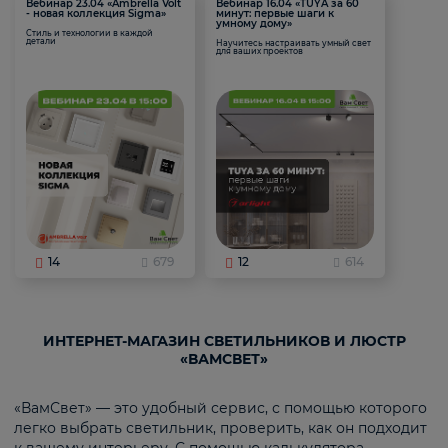
Вебинар 23.04 «Ambrella Volt
Вебинар 16.04 «TUYA за 60
- новая коллекция Sigma»
минут: первые шаги к
умному дому»
Стиль и технологии в каждой
детали
Научитесь настраивать умный свет
для ваших проектов
14
679
12
614
ИНТЕРНЕТ-МАГАЗИН СВЕТИЛЬНИКОВ И ЛЮСТР
«ВАМСВЕТ»
«ВамСвет» — это удобный сервис, с помощью которого
легко выбрать светильник, проверить, как он подходит