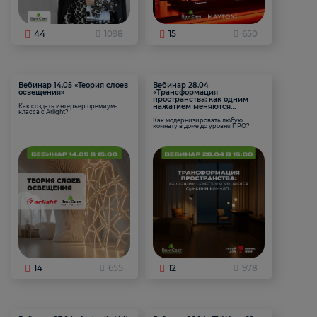
44
1098
15
650
Вебинар 14.05 «Теория слоев
Вебинар 28.04
освещения»
«Трансформация
пространства: как одним
нажатием меняются
Как создать интерьер премиум-
класса с Arlight?
функции комнаты
Как модернизировать любую
комнату в доме до уровня ПРО?
14
655
12
978