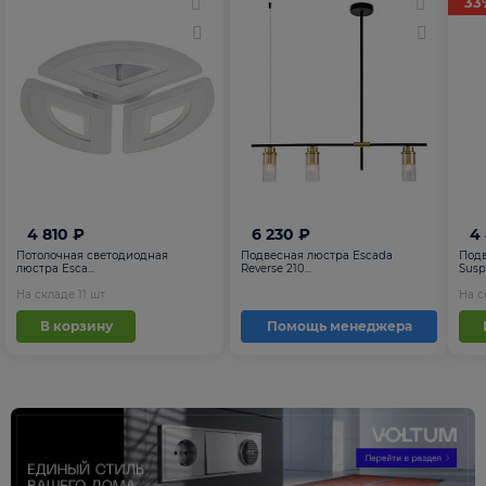
33
4 810 ₽
6 230 ₽
4
Потолочная светодиодная
Подвесная люстра Escada
Подв
люстра Esca...
Reverse 210...
Suspe
На складе
11
шт
На 
В корзину
Помощь менеджера