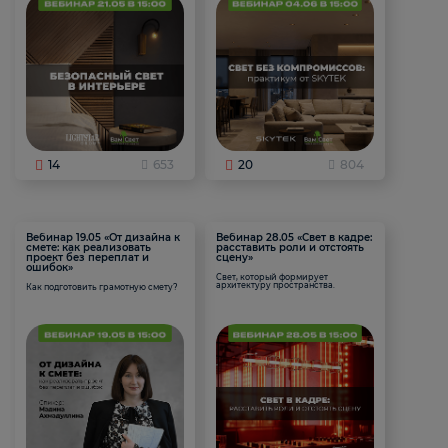
14
653
20
804
Вебинар 19.05 «От дизайна к
Вебинар 28.05 «Свет в кадре:
смете: как реализовать
расставить роли и отстоять
проект без переплат и
сцену»
ошибок»
Свет, который формирует
архитектуру пространства.
Как подготовить грамотную смету?