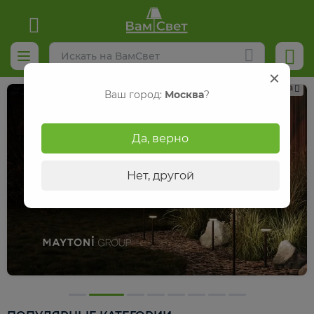
Реклама
Ваш город:
Москва
?
Да, верно
Нет, другой