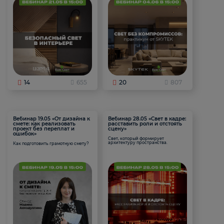
14
655
20
807
Вебинар 19.05 «От дизайна к
Вебинар 28.05 «Свет в кадре:
смете: как реализовать
расставить роли и отстоять
проект без переплат и
сцену»
ошибок»
Свет, который формирует
архитектуру пространства.
Как подготовить грамотную смету?