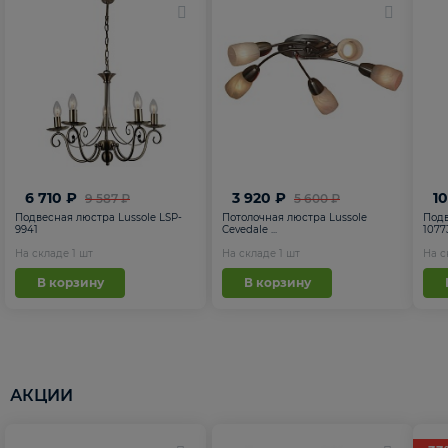
6 710 ₽
3 920 ₽
1
9 587 ₽
5 600 ₽
Подвесная люстра Lussole LSP-
Потолочная люстра Lussole
Подв
9941
Cevedale ...
1077
На складе
1
шт
На складе
1
шт
На 
В корзину
В корзину
АКЦИИ