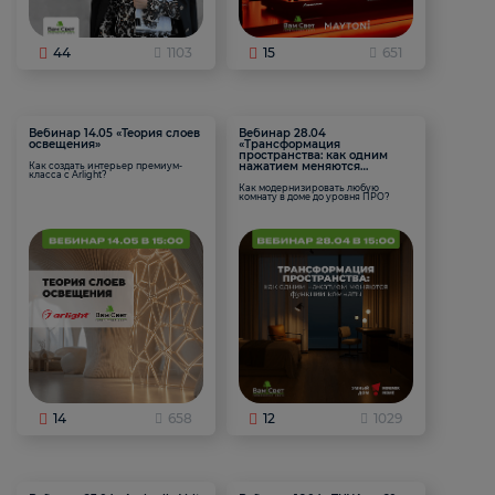
44
1103
15
651
Вебинар 14.05 «Теория слоев
Вебинар 28.04
освещения»
«Трансформация
пространства: как одним
нажатием меняются
Как создать интерьер премиум-
класса с Arlight?
функции комнаты
Как модернизировать любую
комнату в доме до уровня ПРО?
14
658
12
1029