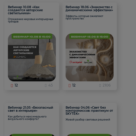
Вебинар 10.08 «Как
Вебинар 18.06 «Знакомство с
создаются авторские
динамическими эффектами»
светильники»
Эффекты, которые оживляют
пространство
Отражение мировых интерьерных
трендов
12
45
12
2106
Вебинар 21.05 «Безопасный
Вебинар 04.06 «Свет без
свет в интерьере»
компромиссов: практикум от
SKYTEK»
Как добиться максимального
визуального комфорта?
Живой разбор световых решений