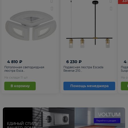
33
4 810 ₽
6 230 ₽
4
Потолочная светодиодная
Подвесная люстра Escada
Подв
люстра Esca...
Reverse 210...
Suspe
На складе
11
шт
На 
В корзину
Помощь менеджера