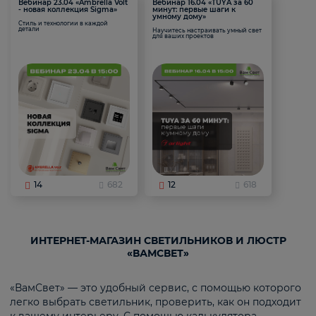
Вебинар 23.04 «Ambrella Volt
Вебинар 16.04 «TUYA за 60
- новая коллекция Sigma»
минут: первые шаги к
умному дому»
Стиль и технологии в каждой
детали
Научитесь настраивать умный свет
для ваших проектов
14
682
12
618
ИНТЕРНЕТ-МАГАЗИН СВЕТИЛЬНИКОВ И ЛЮСТР
«ВАМСВЕТ»
«ВамСвет» — это удобный сервис, с помощью которого
легко выбрать светильник, проверить, как он подходит