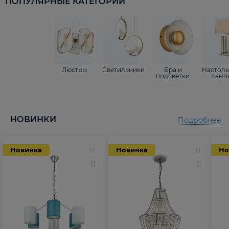
ПОПУЛЯРНЫЕ КАТЕГОРИИ
Люстры
Светильники
Бра и
Настол
подсветки
ламп
НОВИНКИ
Подробнее
Новинка
Новинка
Но