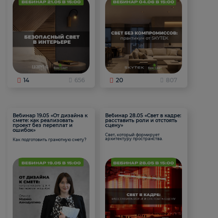
14
656
20
807
Вебинар 19.05 «От дизайна к
Вебинар 28.05 «Свет в кадре:
смете: как реализовать
расставить роли и отстоять
проект без переплат и
сцену»
ошибок»
Свет, который формирует
архитектуру пространства.
Как подготовить грамотную смету?