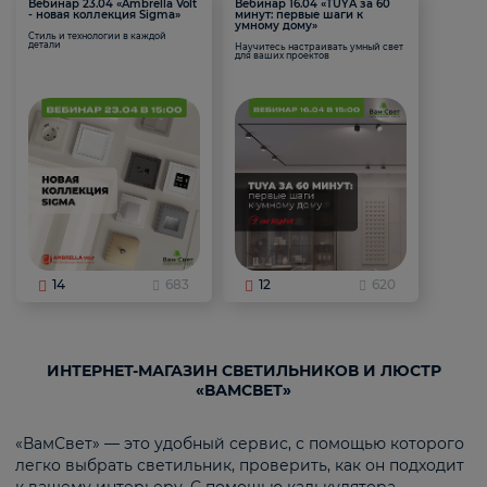
Вебинар 23.04 «Ambrella Volt
Вебинар 16.04 «TUYA за 60
- новая коллекция Sigma»
минут: первые шаги к
умному дому»
Стиль и технологии в каждой
детали
Научитесь настраивать умный свет
для ваших проектов
14
683
12
620
ИНТЕРНЕТ-МАГАЗИН СВЕТИЛЬНИКОВ И ЛЮСТР
«ВАМСВЕТ»
«ВамСвет» — это удобный сервис, с помощью которого
легко выбрать светильник, проверить, как он подходит