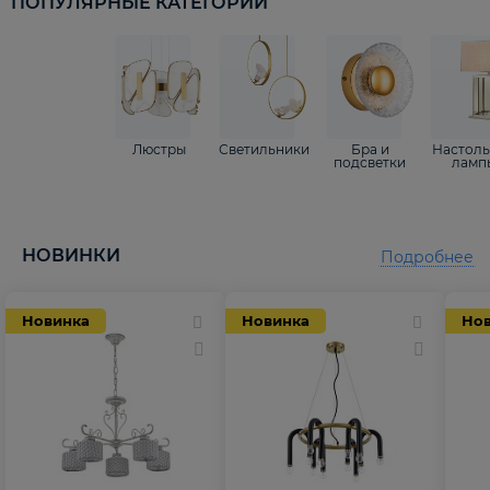
ПОПУЛЯРНЫЕ КАТЕГОРИИ
Люстры
Светильники
Бра и
Настол
подсветки
ламп
НОВИНКИ
Подробнее
Новинка
Новинка
Но