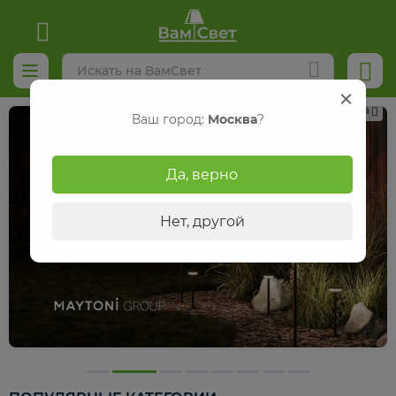
Реклама
Ваш город:
Москва
?
Да, верно
Нет, другой