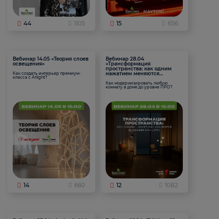
44
1105
15
656
Вебинар 14.05 «Теория слоев
Вебинар 28.04
освещения»
«Трансформация
пространства: как одним
нажатием меняются
Как создать интерьер премиум-
класса с Arlight?
функции комнаты
Как модернизировать любую
комнату в доме до уровня ПРО?
14
660
12
1082