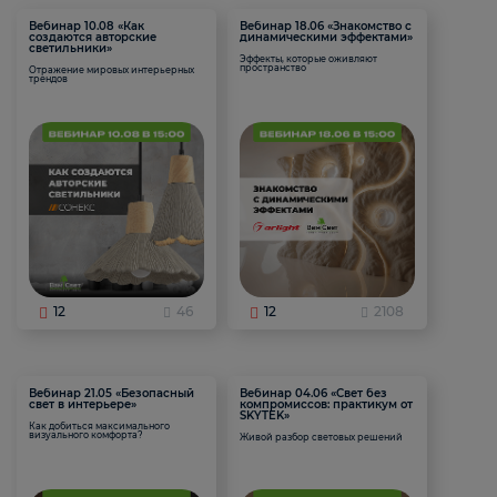
Вебинар 10.08 «Как
Вебинар 18.06 «Знакомство с
создаются авторские
динамическими эффектами»
светильники»
Эффекты, которые оживляют
пространство
Отражение мировых интерьерных
трендов
12
46
12
2108
Вебинар 21.05 «Безопасный
Вебинар 04.06 «Свет без
свет в интерьере»
компромиссов: практикум от
SKYTEK»
Как добиться максимального
визуального комфорта?
Живой разбор световых решений