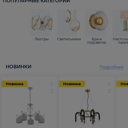
ПОПУЛЯРНЫЕ КАТЕГОРИИ
Люстры
Светильники
Бра и
Настол
подсветки
ламп
НОВИНКИ
Подробнее
Новинка
Новинка
Но