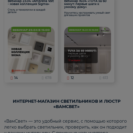
Вебинар 23.04 «Ambrella Volt
Вебинар 16.04 «TUYA за 60
- новая коллекция Sigma»
минут: первые шаги к
умному дому»
Стиль и технологии в каждой
детали
Научитесь настраивать умный свет
для ваших проектов
14
678
12
613
ИНТЕРНЕТ-МАГАЗИН СВЕТИЛЬНИКОВ И ЛЮСТР
«ВАМСВЕТ»
«ВамСвет» — это удобный сервис, с помощью которого
легко выбрать светильник, проверить, как он подходит