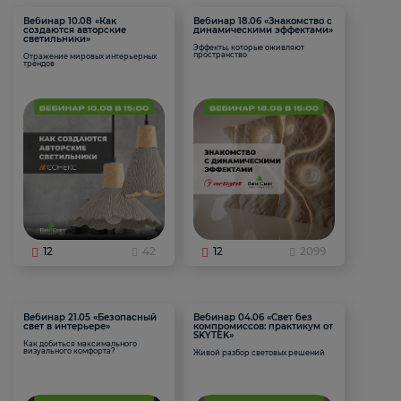
Вебинар 10.08 «Как
Вебинар 18.06 «Знакомство с
создаются авторские
динамическими эффектами»
светильники»
Эффекты, которые оживляют
пространство
Отражение мировых интерьерных
трендов
12
42
12
2099
Вебинар 21.05 «Безопасный
Вебинар 04.06 «Свет без
свет в интерьере»
компромиссов: практикум от
SKYTEK»
Как добиться максимального
визуального комфорта?
Живой разбор световых решений