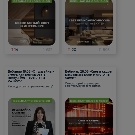
14
652
20
803
Вебинар 19.05 «От дизайна к
Вебинар 28.05 «Свет в кадре:
смете: как реализовать
расставить роли и отстоять
проект без переплат и
сцену»
ошибок»
Свет, который формирует
архитектуру пространства.
Как подготовить грамотную смету?