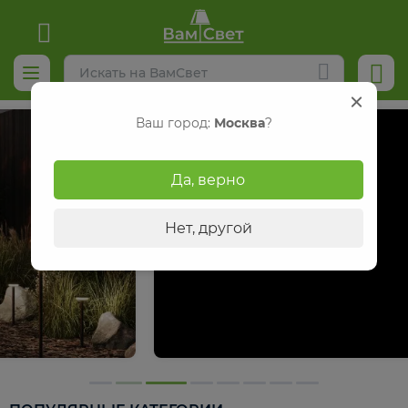
Реклама
Ваш город:
Москва
?
Да, верно
Нет, другой