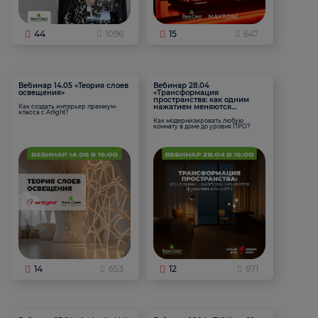
44
1096
15
647
Вебинар 14.05 «Теория слоев
Вебинар 28.04
освещения»
«Трансформация
пространства: как одним
нажатием меняются
Как создать интерьер премиум-
класса с Arlight?
функции комнаты
Как модернизировать любую
комнату в доме до уровня ПРО?
14
653
12
971