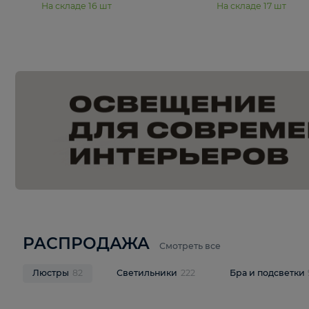
15 990 ₽
19 990 ₽
Подвесная люстра Moderli
Подвесная л
Dottie V11921-5P
Mireil V11914-
В корзину
В корзину
На складе
16
шт
На складе
17