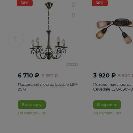
РАСПРОДАЖА
Смотреть все
Люстры
82
Светильники
222
Бра и под
30%
30%