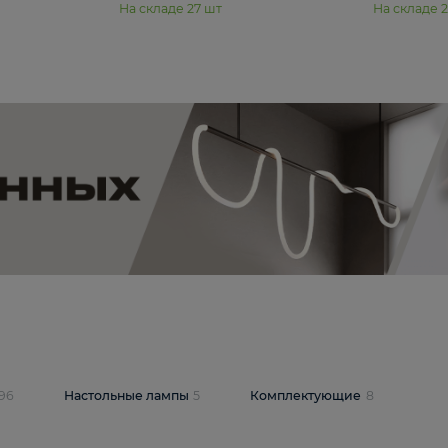
11 990 ₽
юстра Moderli
Подвесная люстра Moderli
12P
Dottie V11920-3P
В корзину
шт
На складе
27
шт