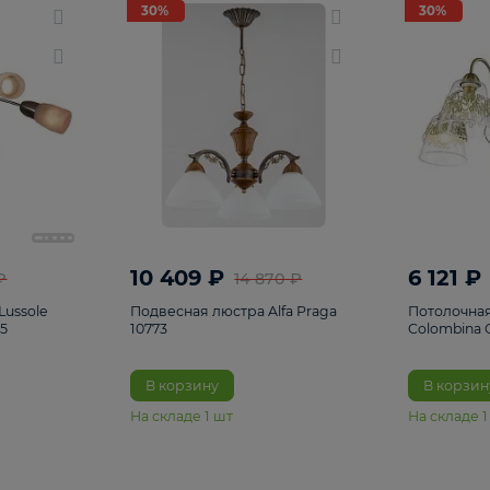
светки
96
Настольные лампы
5
Комплектующ
30%