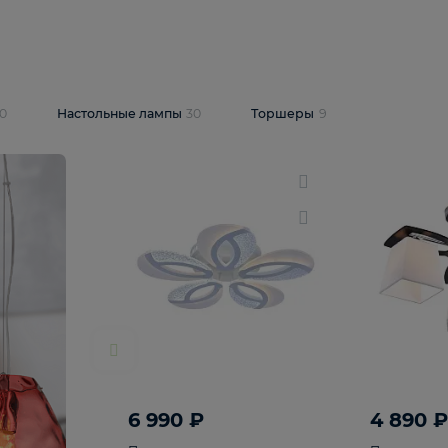
10 409 ₽
5 600 ₽
14 870 ₽
люстра Lussole
Подвесная люстра Alfa Praga
-6907-05
10773
В корзину
т
На складе
1
шт
светки
30
Настольные лампы
30
Торшеры
9