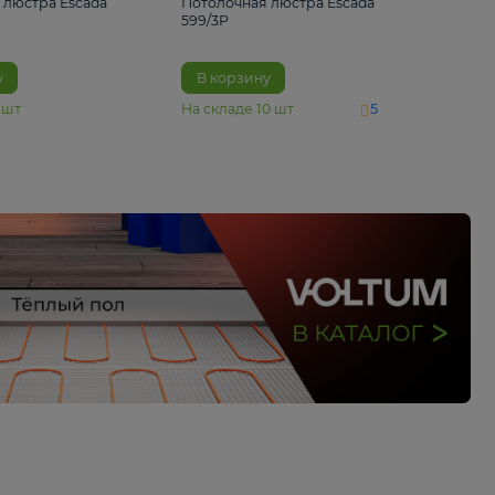
4 890 ₽
6 430 ₽
Потолочная люстра Escada
Потолочная люстра 
1116/3PL
599/3P
В корзину
В корзину
На складе
6
шт
На складе
10
шт