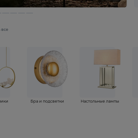
мотреть все
ветильники
Бра и подсветки
Настольные 