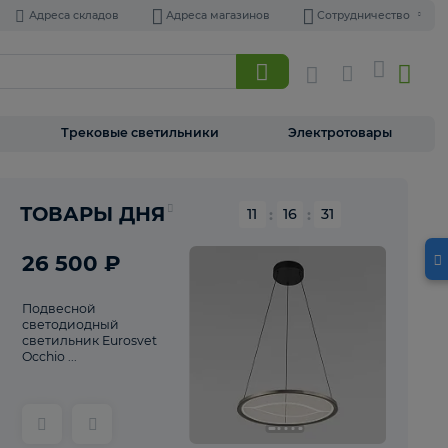
Адреса складов
Адреса магазинов
Торшеры
Трековые светильники
Э
Реклама
ТОВАРЫ ДНЯ
11
:
16
26 500 ₽
Подвесной
светодиодный
светильник Eurosvet
Occhio ...