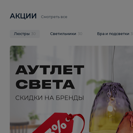
6 710 ₽
3 920 ₽
9 587 ₽
Подвесная люстра Lussole LSP-
Потолочная 
9941
Cevedale LSQ
В корзину
В корзину
На складе
1
шт
На складе
1
ш
АКЦИИ
Смотреть все
Люстры
30
Светильники
30
Бра и под