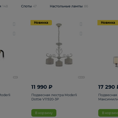
одсветки
148
Споты
47
Настольные лампы
86
Новинка