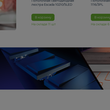
6 990 ₽
Потолочная светодиодная
люстра Escada 10210/5LED
В корзину
На складе
11
шт