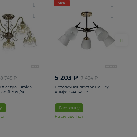
ие
8
30%
30%