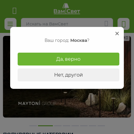
Реклама
Ваш город:
Москва
?
Да, верно
Нет, другой