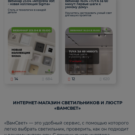
Вебинар 23.04 «Ambrella Volt
Вебинар 16.04 «TUYA за 60
- новая коллекция Sigma»
минут: первые шаги к
умному дому»
Стиль и технологии в каждой
детали
Научитесь настраивать умный свет
для ваших проектов
14
684
12
620
ИНТЕРНЕТ-МАГАЗИН СВЕТИЛЬНИКОВ И ЛЮСТР
«ВАМСВЕТ»
«ВамСвет» — это удобный сервис, с помощью которого
легко выбрать светильник, проверить, как он подходит