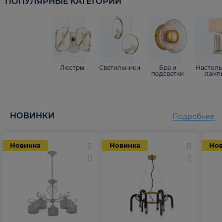
ПОПУЛЯРНЫЕ КАТЕГОРИИ
Люстры
Светильники
Бра и
Настол
подсветки
ламп
НОВИНКИ
Подробнее
Новинка
Новинка
Но