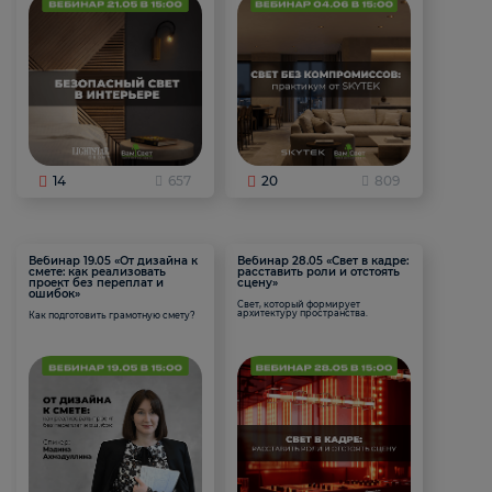
14
657
20
809
Вебинар 19.05 «От дизайна к
Вебинар 28.05 «Свет в кадре:
смете: как реализовать
расставить роли и отстоять
проект без переплат и
сцену»
ошибок»
Свет, который формирует
архитектуру пространства.
Как подготовить грамотную смету?