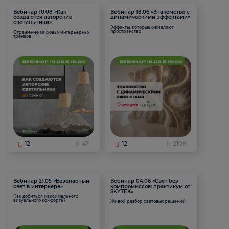
Вебинар 10.08 «Как
Вебинар 18.06 «Знакомство с
создаются авторские
динамическими эффектами»
светильники»
Эффекты, которые оживляют
пространство
Отражение мировых интерьерных
трендов
12
47
12
2109
Вебинар 21.05 «Безопасный
Вебинар 04.06 «Свет без
свет в интерьере»
компромиссов: практикум от
SKYTEK»
Как добиться максимального
визуального комфорта?
Живой разбор световых решений