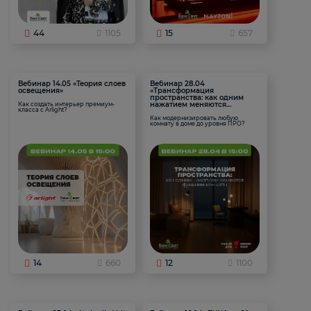
44
1105
15
657
Вебинар 14.05 «Теория слоев
Вебинар 28.04
освещения»
«Трансформация
пространства: как одним
нажатием меняются
Как создать интерьер премиум-
класса с Arlight?
функции комнаты
Как модернизировать любую
комнату в доме до уровня ПРО?
14
660
12
1100