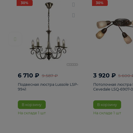
РАСПРОДАЖА
Смотреть все
Люстры
82
Светильники
222
Бра и под
30%
30%