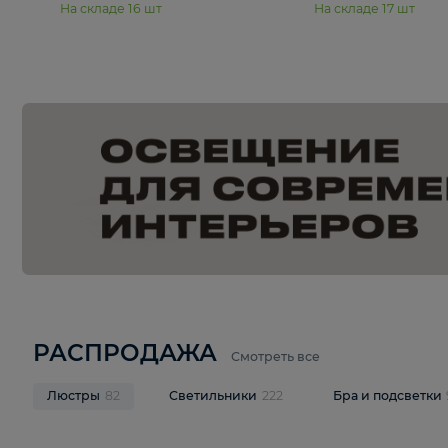
15 990 ₽
19 990 ₽
Подвесная люстра Moderli
Подвесная л
Dottie V11921-5P
Mireil V11914-
В корзину
В корзину
На складе
16
шт
На складе
17