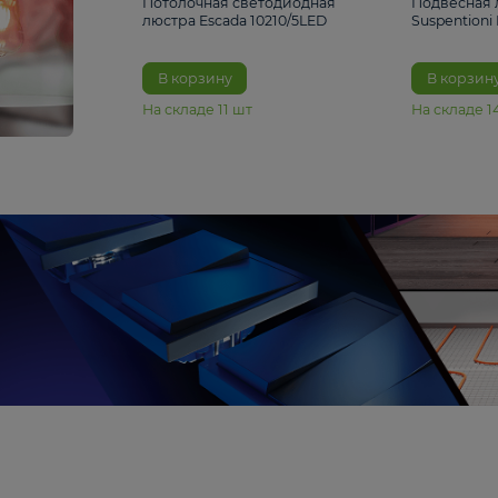
6 990 ₽
Потолочная светодиодная
люстра Escada 10210/5LED
В корзину
На складе
11
шт