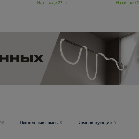
11 990 ₽
юстра Moderli
Подвесная люстра Moderli
12P
Dottie V11920-3P
В корзину
шт
На складе
27
шт