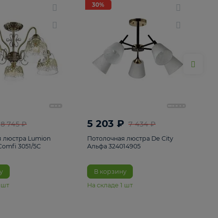
ие
8
30%
30%