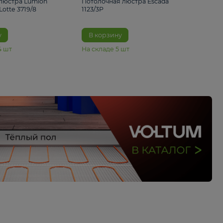
33%
4 490 ₽
5 070 ₽
6 680 ₽
Подвесная люстра Lumion
Потолочная люстра 
Suspentioni Lotte 3719/8
1123/3P
В корзину
В корзину
На складе
14
шт
На складе
5
шт