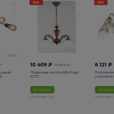
светки
96
Настольные лампы
5
Комплектующ
30%