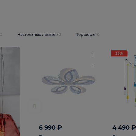
10 409 ₽
5 600 ₽
14 870 ₽
люстра Lussole
Подвесная люстра Alfa Praga
-6907-05
10773
В корзину
т
На складе
1
шт
светки
30
Настольные лампы
30
Торшеры
9