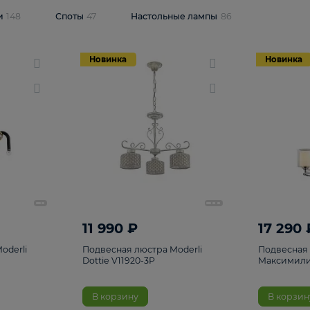
одсветки
148
Споты
47
Настольные лампы
86
Новинка