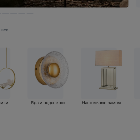
мотреть все
ветильники
Бра и подсветки
Настольные 