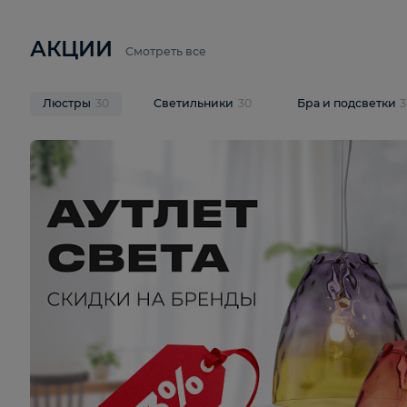
6 710 ₽
3 920 ₽
9 587 ₽
Подвесная люстра Lussole LSP-
Потолочная 
9941
Cevedale LSQ
В корзину
В корзину
На складе
1
шт
На складе
1
ш
АКЦИИ
Смотреть все
Люстры
30
Светильники
30
Бра и под