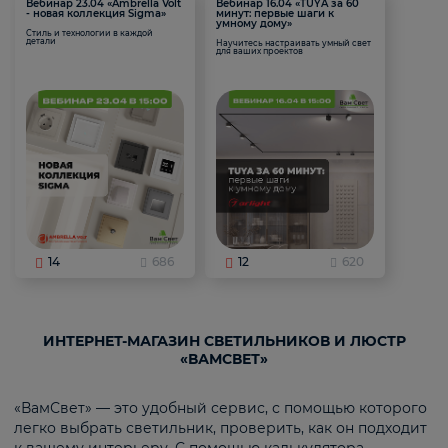
Вебинар 23.04 «Ambrella Volt
Вебинар 16.04 «TUYA за 60
- новая коллекция Sigma»
минут: первые шаги к
умному дому»
Стиль и технологии в каждой
детали
Научитесь настраивать умный свет
для ваших проектов
14
686
12
620
ИНТЕРНЕТ-МАГАЗИН СВЕТИЛЬНИКОВ И ЛЮСТР
«ВАМСВЕТ»
«ВамСвет» — это удобный сервис, с помощью которого
легко выбрать светильник, проверить, как он подходит