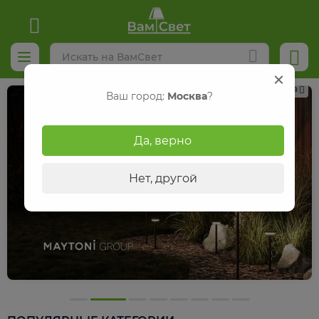
Реклама
Ваш город:
Москва
?
Да, верно
Нет, другой