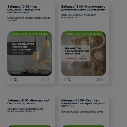
Вебинар 10.08 «Как
Вебинар 18.06 «Знакомство с
создаются авторские
динамическими эффектами»
светильники»
Эффекты, которые оживляют
пространство
Отражение мировых интерьерных
трендов
12
47
12
2109
Вебинар 21.05 «Безопасный
Вебинар 04.06 «Свет без
свет в интерьере»
компромиссов: практикум от
SKYTEK»
Как добиться максимального
визуального комфорта?
Живой разбор световых решений