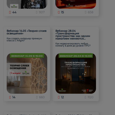
44
1107
15
658
Вебинар 14.05 «Теория слоев
Вебинар 28.04
освещения»
«Трансформация
пространства: как одним
нажатием меняются
Как создать интерьер премиум-
класса с Arlight?
функции комнаты
Как модернизировать любую
комнату в доме до уровня ПРО?
14
660
12
1120