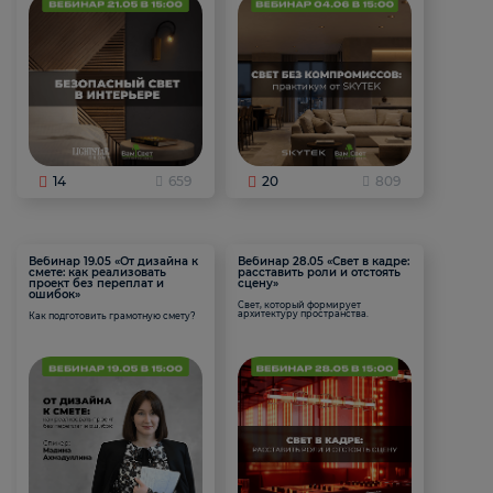
14
659
20
809
Вебинар 19.05 «От дизайна к
Вебинар 28.05 «Свет в кадре:
смете: как реализовать
расставить роли и отстоять
проект без переплат и
сцену»
ошибок»
Свет, который формирует
архитектуру пространства.
Как подготовить грамотную смету?