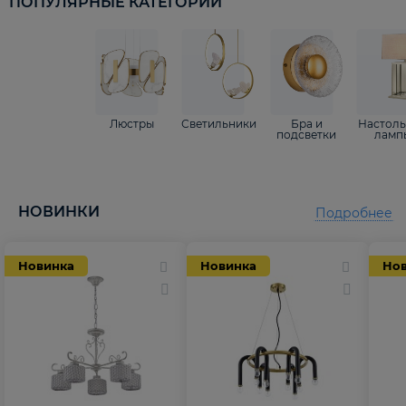
ПОПУЛЯРНЫЕ КАТЕГОРИИ
Люстры
Светильники
Бра и
Настол
подсветки
ламп
НОВИНКИ
Подробнее
Новинка
Новинка
Но