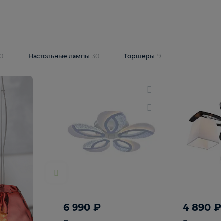
10 409 ₽
5 600 ₽
14 870 ₽
люстра Lussole
Подвесная люстра Alfa Praga
-6907-05
10773
В корзину
т
На складе
1
шт
светки
30
Настольные лампы
30
Торшеры
9