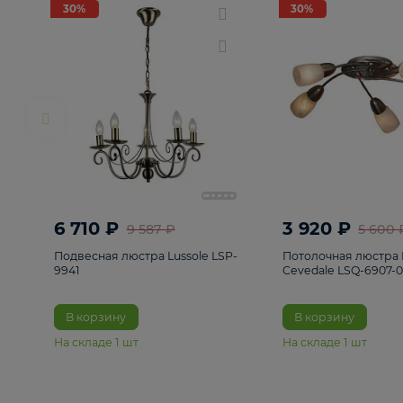
РАСПРОДАЖА
Смотреть все
Люстры
82
Светильники
222
Бра и под
30%
30%