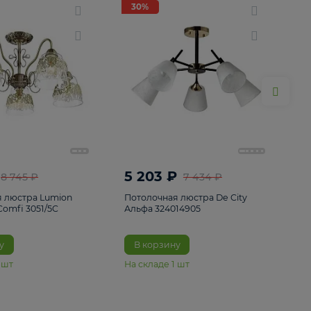
ие
8
30%
30%