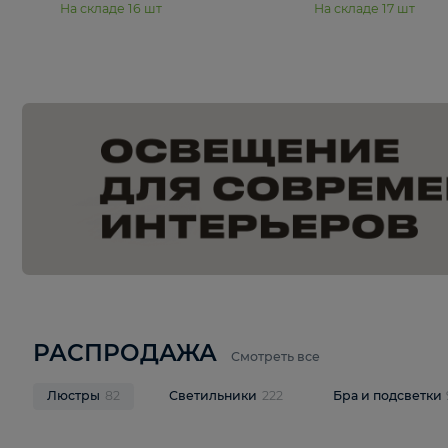
15 990 ₽
19 990 ₽
Подвесная люстра Moderli
Подвесная л
Dottie V11921-5P
Mireil V11914-
В корзину
В корзину
На складе
16
шт
На складе
17