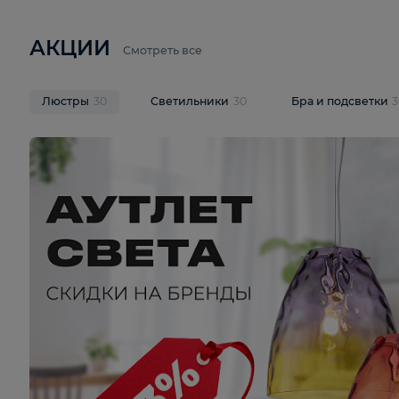
6 710 ₽
3 920 ₽
9 587 ₽
Подвесная люстра Lussole LSP-
Потолочная 
9941
Cevedale LSQ
В корзину
В корзину
На складе
1
шт
На складе
1
ш
АКЦИИ
Смотреть все
Люстры
30
Светильники
30
Бра и под