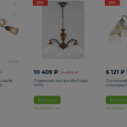
светки
96
Настольные лампы
5
Комплектующ
30%