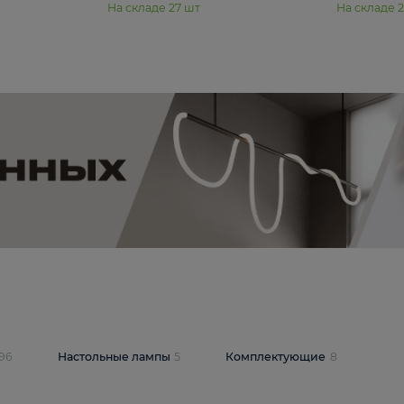
11 990 ₽
юстра Moderli
Подвесная люстра Moderli
12P
Dottie V11920-3P
В корзину
шт
На складе
27
шт