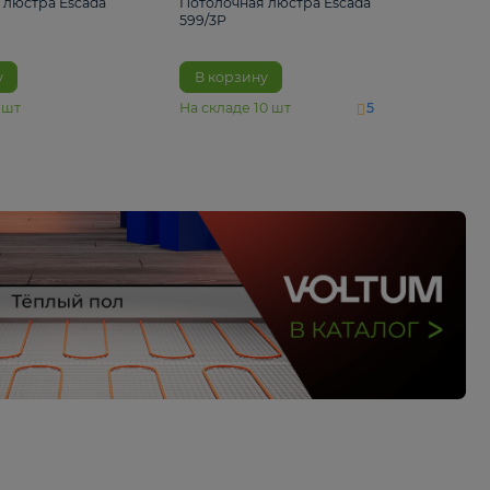
4 890 ₽
6 430 ₽
Потолочная люстра Escada
Потолочная люстра 
1116/3PL
599/3P
В корзину
В корзину
На складе
6
шт
На складе
10
шт