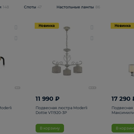
одсветки
148
Споты
47
Настольные лампы
86
Новинка