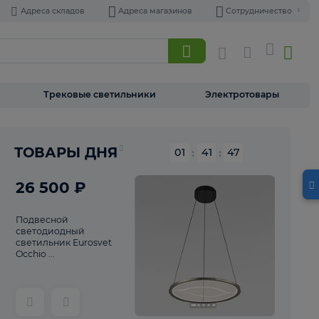
Адреса складов
Адреса магазинов
Торшеры
Трековые светильники
Э
Реклама
ТОВАРЫ ДНЯ
01
:
41
26 500 ₽
Подвесной
светодиодный
светильник Eurosvet
Occhio ...