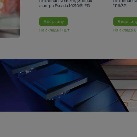
6 990 ₽
Потолочная светодиодная
люстра Escada 10210/5LED
В корзину
На складе
11
шт