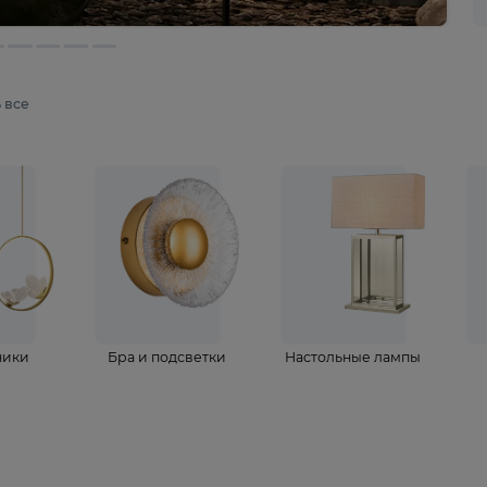
мотреть все
ветильники
Бра и подсветки
Настольные 