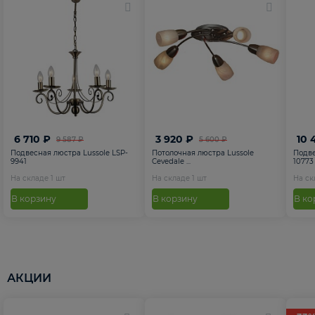
6 710 ₽
3 920 ₽
10 
9 587 ₽
5 600 ₽
Подвесная люстра Lussole LSP-
Потолочная люстра Lussole
Подве
9941
Cevedale ...
10773
На складе
1
шт
На складе
1
шт
На с
В корзину
В корзину
В ко
АКЦИИ