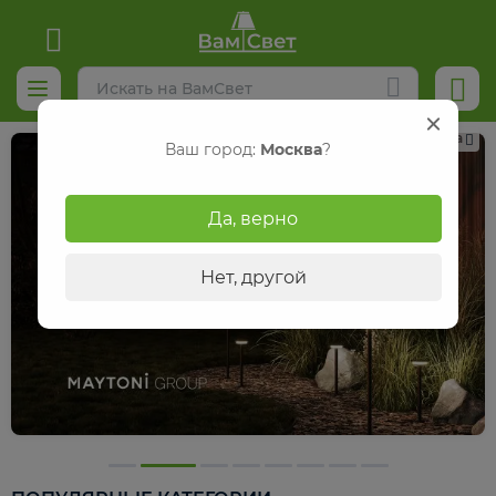
Реклама
Ваш город:
Москва
?
Да, верно
Нет, другой