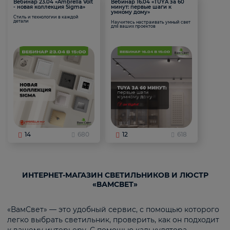
Вебинар 23.04 «Ambrella Volt
Вебинар 16.04 «TUYA за 60
- новая коллекция Sigma»
минут: первые шаги к
умному дому»
Стиль и технологии в каждой
детали
Научитесь настраивать умный свет
для ваших проектов
14
680
12
618
ИНТЕРНЕТ-МАГАЗИН СВЕТИЛЬНИКОВ И ЛЮСТР
«ВАМСВЕТ»
«ВамСвет» — это удобный сервис, с помощью которого
легко выбрать светильник, проверить, как он подходит