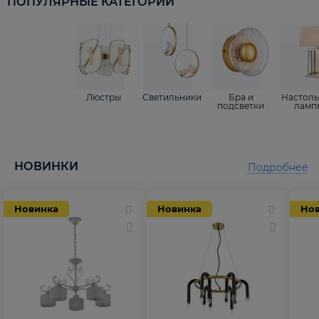
ПОПУЛЯРНЫЕ КАТЕГОРИИ
Люстры
Светильники
Бра и
Настол
подсветки
ламп
НОВИНКИ
Подробнее
Новинка
Новинка
Но