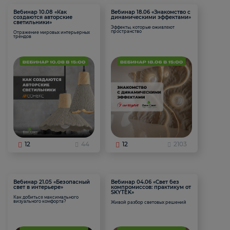
Вебинар 10.08 «Как
Вебинар 18.06 «Знакомство с
создаются авторские
динамическими эффектами»
светильники»
Эффекты, которые оживляют
пространство
Отражение мировых интерьерных
трендов
12
44
12
2103
Вебинар 21.05 «Безопасный
Вебинар 04.06 «Свет без
свет в интерьере»
компромиссов: практикум от
SKYTEK»
Как добиться максимального
визуального комфорта?
Живой разбор световых решений