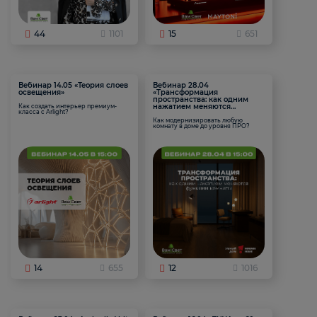
44
1101
15
651
Вебинар 14.05 «Теория слоев
Вебинар 28.04
освещения»
«Трансформация
пространства: как одним
нажатием меняются
Как создать интерьер премиум-
класса с Arlight?
функции комнаты
Как модернизировать любую
комнату в доме до уровня ПРО?
14
655
12
1016