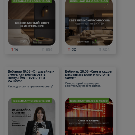
14
654
20
804
Вебинар 19.05 «От дизайна к
Вебинар 28.05 «Свет в кадре:
смете: как реализовать
расставить роли и отстоять
проект без переплат и
сцену»
ошибок»
Свет, который формирует
архитектуру пространства.
Как подготовить грамотную смету?