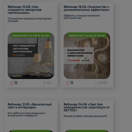
Вебинар 10.08 «Как
Вебинар 18.06 «Знакомство с
создаются авторские
динамическими эффектами»
светильники»
Эффекты, которые оживляют
пространство
Отражение мировых интерьерных
трендов
12
42
12
2098
Вебинар 21.05 «Безопасный
Вебинар 04.06 «Свет без
свет в интерьере»
компромиссов: практикум от
SKYTEK»
Как добиться максимального
визуального комфорта?
Живой разбор световых решений