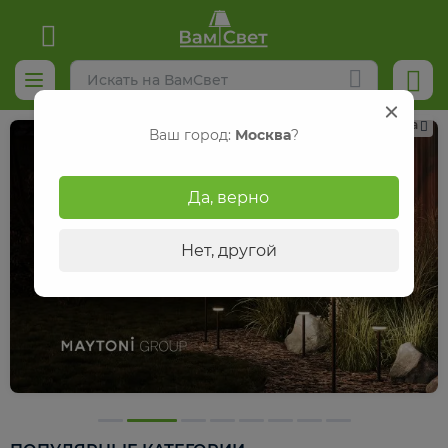
Реклама
Ваш город:
Москва
?
Да, верно
Нет, другой