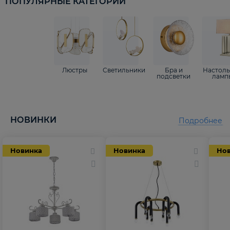
ПОПУЛЯРНЫЕ КАТЕГОРИИ
Люстры
Светильники
Бра и
Настол
подсветки
ламп
НОВИНКИ
Подробнее
Новинка
Новинка
Но