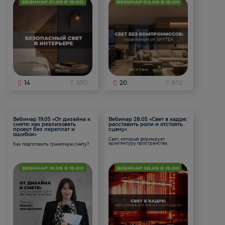
14
650
20
802
Вебинар 19.05 «От дизайна к
Вебинар 28.05 «Свет в кадре:
смете: как реализовать
расставить роли и отстоять
проект без переплат и
сцену»
ошибок»
Свет, который формирует
архитектуру пространства.
Как подготовить грамотную смету?