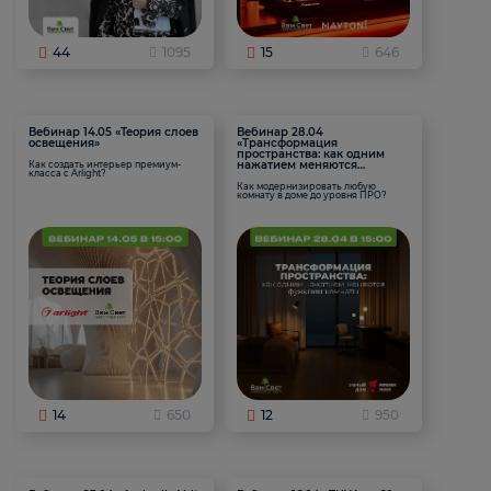
44
1095
15
646
Вебинар 14.05 «Теория слоев
Вебинар 28.04
освещения»
«Трансформация
пространства: как одним
нажатием меняются
Как создать интерьер премиум-
класса с Arlight?
функции комнаты
Как модернизировать любую
комнату в доме до уровня ПРО?
14
650
12
950