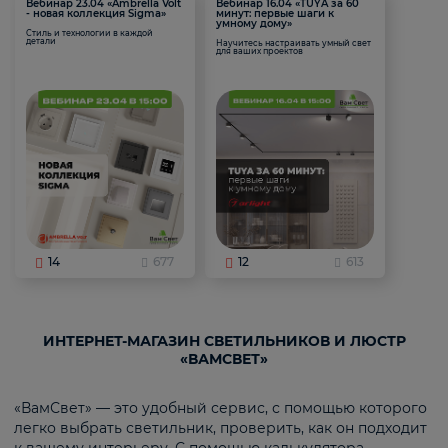
Вебинар 23.04 «Ambrella Volt
Вебинар 16.04 «TUYA за 60
- новая коллекция Sigma»
минут: первые шаги к
умному дому»
Стиль и технологии в каждой
детали
Научитесь настраивать умный свет
для ваших проектов
14
677
12
613
ИНТЕРНЕТ-МАГАЗИН СВЕТИЛЬНИКОВ И ЛЮСТР
«ВАМСВЕТ»
«ВамСвет» — это удобный сервис, с помощью которого
легко выбрать светильник, проверить, как он подходит