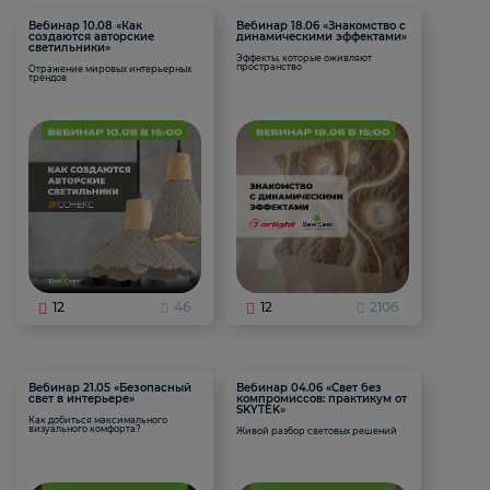
Вебинар 10.08 «Как
Вебинар 18.06 «Знакомство с
создаются авторские
динамическими эффектами»
светильники»
Эффекты, которые оживляют
пространство
Отражение мировых интерьерных
трендов
12
46
12
2106
Вебинар 21.05 «Безопасный
Вебинар 04.06 «Свет без
свет в интерьере»
компромиссов: практикум от
SKYTEK»
Как добиться максимального
визуального комфорта?
Живой разбор световых решений