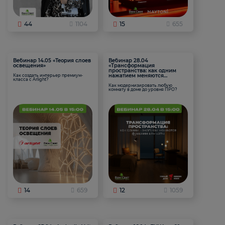
44
1104
15
655
Вебинар 14.05 «Теория слоев
Вебинар 28.04
освещения»
«Трансформация
пространства: как одним
нажатием меняются
Как создать интерьер премиум-
класса с Arlight?
функции комнаты
Как модернизировать любую
комнату в доме до уровня ПРО?
14
659
12
1059