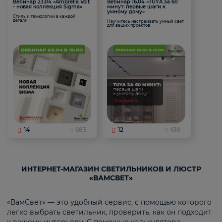
Вебинар 23.04 «Ambrella Volt
Вебинар 16.04 «TUYA за 60
- новая коллекция Sigma»
минут: первые шаги к
умному дому»
Стиль и технологии в каждой
детали
Научитесь настраивать умный свет
для ваших проектов
14
683
12
618
ИНТЕРНЕТ-МАГАЗИН СВЕТИЛЬНИКОВ И ЛЮСТР
«ВАМСВЕТ»
«ВамСвет» — это удобный сервис, с помощью которого
легко выбрать светильник, проверить, как он подходит