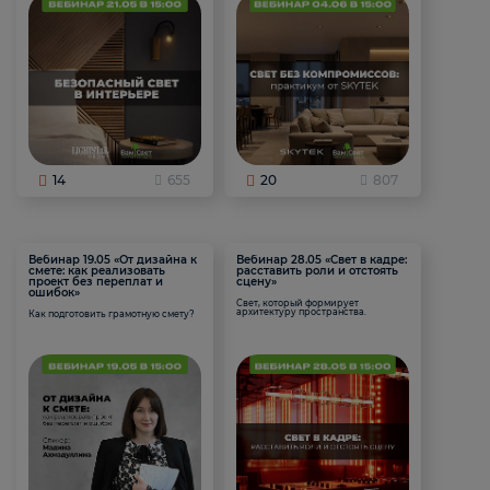
14
655
20
807
Вебинар 19.05 «От дизайна к
Вебинар 28.05 «Свет в кадре:
смете: как реализовать
расставить роли и отстоять
проект без переплат и
сцену»
ошибок»
Свет, который формирует
архитектуру пространства.
Как подготовить грамотную смету?