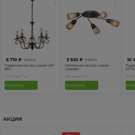
6 710 ₽
3 920 ₽
10 
9 587 ₽
5 600 ₽
Подвесная люстра Lussole LSP-
Потолочная люстра Lussole
Подве
9941
Cevedale ...
10773
На складе
1
шт
На складе
1
шт
На с
В корзину
В корзину
В ко
АКЦИИ