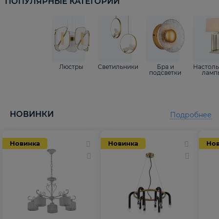
ПОПУЛЯРНЫЕ КАТЕГОРИИ
Люстры
Светильники
Бра и
Настол
подсветки
ламп
НОВИНКИ
Подробнее
Новинка
Новинка
Но