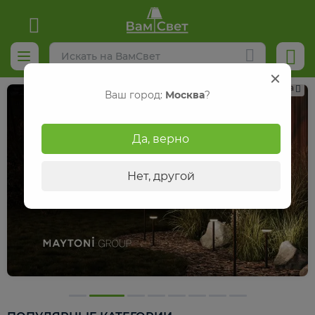
Реклама
Ваш город:
Москва
?
Да, верно
Нет, другой