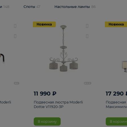
одсветки
148
Споты
47
Настольные лампы
86
Новинка