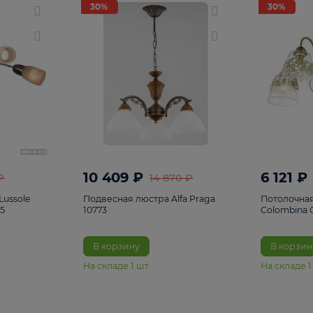
светки
96
Настольные лампы
5
Комплектующ
30%