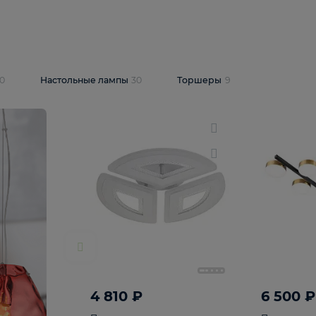
10 409 ₽
5 600 ₽
14 870 ₽
люстра Lussole
Подвесная люстра Alfa Praga
-6907-05
10773
В корзину
т
На складе
1
шт
светки
30
Настольные лампы
30
Торшеры
9