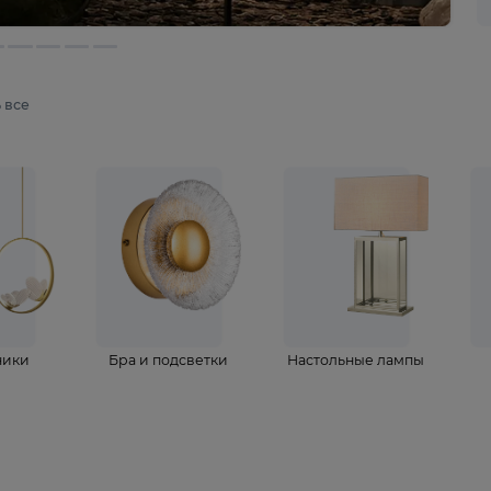
мотреть все
ветильники
Бра и подсветки
Настольные 