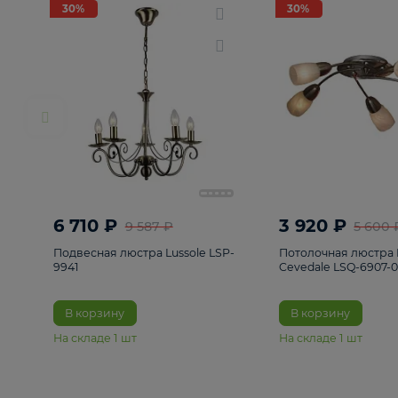
РАСПРОДАЖА
Смотреть все
Люстры
82
Светильники
222
Бра и под
30%
30%