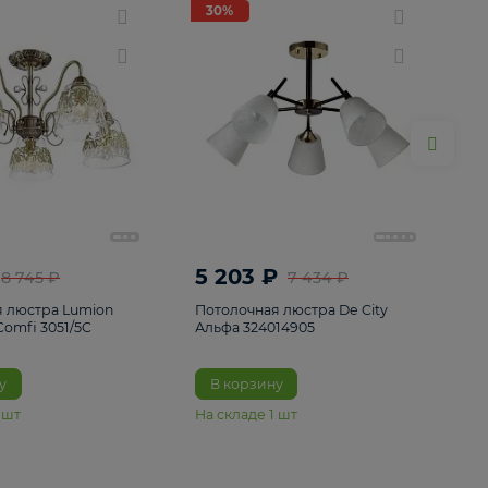
ие
8
30%
30%