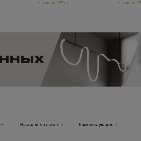
11 990 ₽
юстра Moderli
Подвесная люстра Moderli
12P
Dottie V11920-3P
В корзину
шт
На складе
27
шт