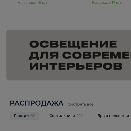
15 990 ₽
19 990 ₽
Подвесная люстра Moderli
Подвесная л
Dottie V11921-5P
Mireil V11914-
В корзину
В корзину
На складе
16
шт
На складе
17