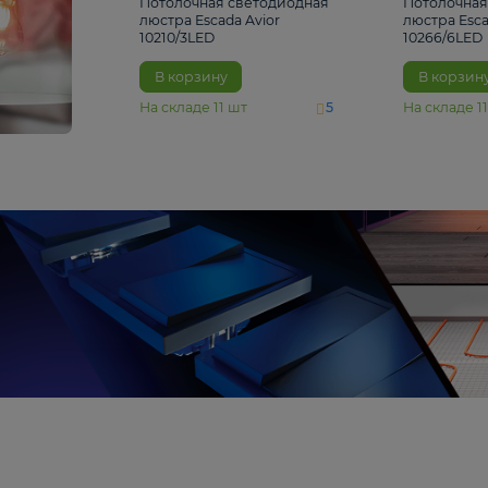
4 810 ₽
Потолочная светодиодная
люстра Escada Avior
10210/3LED
В корзину
На складе
11
шт
5