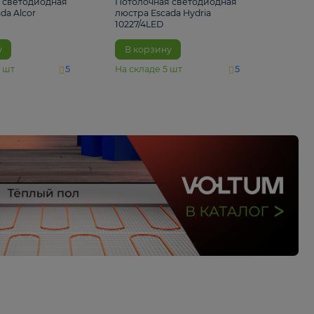
6 500 ₽
5 520 ₽
Потолочная светодиодная
Потолочная светод
люстра Escada Alcor
люстра Escada Hydri
10266/6LED
10227/4LED
В корзину
В корзину
На складе
11
шт
На складе
5
шт
5