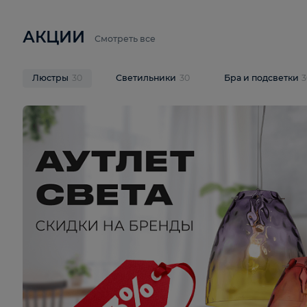
6 710 ₽
3 920 ₽
9 587 ₽
Подвесная люстра Lussole LSP-
Потолочная 
9941
Cevedale LSQ
В корзину
В корзину
На складе
1
шт
На складе
1
ш
АКЦИИ
Смотреть все
Люстры
30
Светильники
30
Бра и под