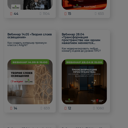
44
1104
15
655
Вебинар 14.05 «Теория слоев
Вебинар 28.04
освещения»
«Трансформация
пространства: как одним
нажатием меняются
Как создать интерьер премиум-
класса с Arlight?
функции комнаты
Как модернизировать любую
комнату в доме до уровня ПРО?
14
659
12
1060