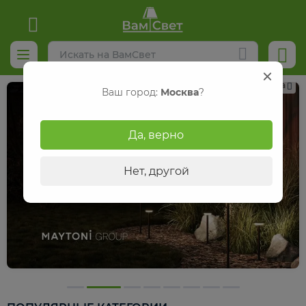
Реклама
Ваш город:
Москва
?
Да, верно
Нет, другой