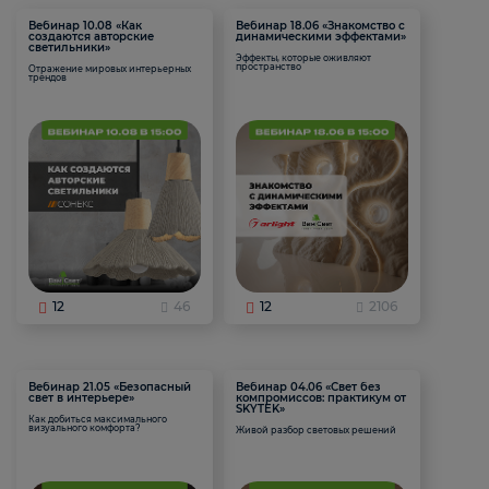
Вебинар 10.08 «Как
Вебинар 18.06 «Знакомство с
создаются авторские
динамическими эффектами»
светильники»
Эффекты, которые оживляют
пространство
Отражение мировых интерьерных
трендов
12
46
12
2106
Вебинар 21.05 «Безопасный
Вебинар 04.06 «Свет без
свет в интерьере»
компромиссов: практикум от
SKYTEK»
Как добиться максимального
визуального комфорта?
Живой разбор световых решений