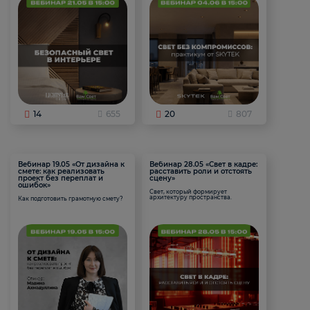
14
655
20
807
Вебинар 19.05 «От дизайна к
Вебинар 28.05 «Свет в кадре:
смете: как реализовать
расставить роли и отстоять
проект без переплат и
сцену»
ошибок»
Свет, который формирует
архитектуру пространства.
Как подготовить грамотную смету?