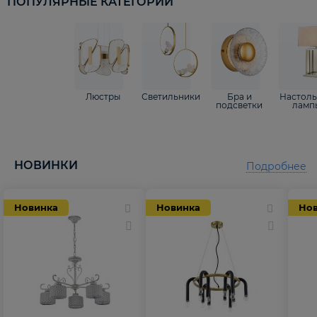
ПОПУЛЯРНЫЕ КАТЕГОРИИ
Люстры
Светильники
Бра и
Настол
подсветки
ламп
НОВИНКИ
Подробнее
Новинка
Новинка
Но