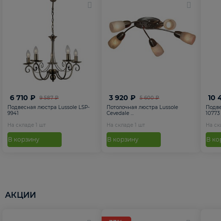
6 710 ₽
3 920 ₽
10 
9 587 ₽
5 600 ₽
Подвесная люстра Lussole LSP-
Потолочная люстра Lussole
Подве
9941
Cevedale ...
10773
На складе
1
шт
На складе
1
шт
На с
В корзину
В корзину
В ко
АКЦИИ