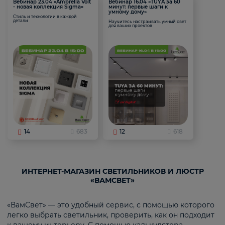
Вебинар 23.04 «Ambrella Volt
Вебинар 16.04 «TUYA за 60
- новая коллекция Sigma»
минут: первые шаги к
умному дому»
Стиль и технологии в каждой
детали
Научитесь настраивать умный свет
для ваших проектов
14
683
12
618
ИНТЕРНЕТ-МАГАЗИН СВЕТИЛЬНИКОВ И ЛЮСТР
«ВАМСВЕТ»
«ВамСвет» — это удобный сервис, с помощью которого
легко выбрать светильник, проверить, как он подходит