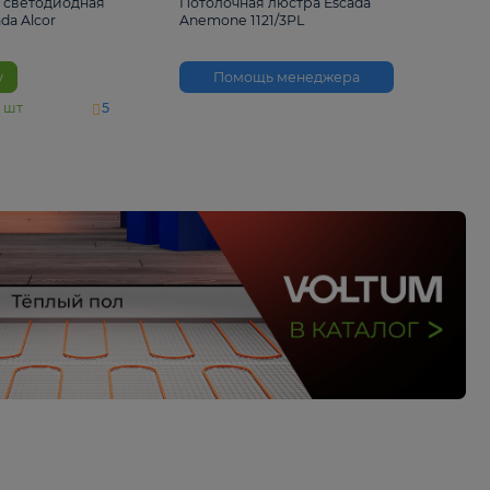
6 500 ₽
3 530 ₽
Потолочная светодиодная
Потолочная люстра 
люстра Escada Alcor
Anemone 1121/3PL
10266/6LED
В корзину
Помощь менед
На складе
11
шт
5