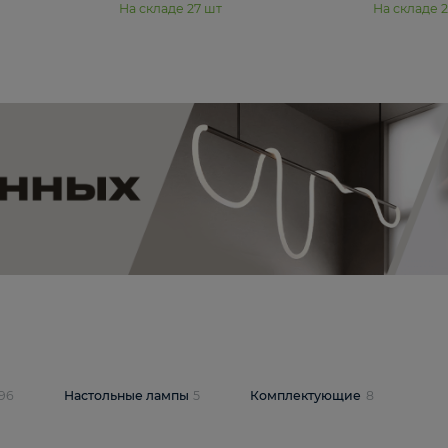
11 990 ₽
юстра Moderli
Подвесная люстра Moderli
12P
Dottie V11920-3P
В корзину
шт
На складе
27
шт