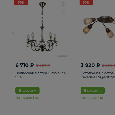
РАСПРОДАЖА
Смотреть все
Люстры
82
Светильники
222
Бра и под
30%
30%