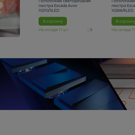
4 810 ₽
Потолочная светодиодная
люстра Escada Avior
10210/3LED
В корзину
На складе
11
шт
5