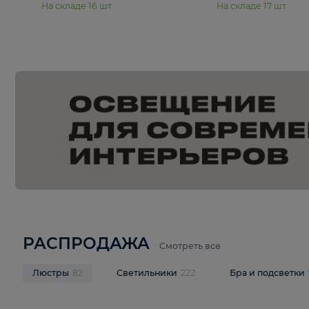
15 990 ₽
19 990 ₽
Подвесная люстра Moderli
Подвесная л
Dottie V11921-5P
Mireil V11914-
В корзину
В корзину
На складе
16
шт
На складе
17