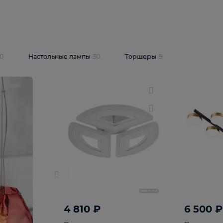
10 409 ₽
5 600 ₽
14 870 ₽
люстра Lussole
Подвесная люстра Alfa Praga
-6907-05
10773
В корзину
т
На складе
1
шт
светки
30
Настольные лампы
30
Торшеры
9