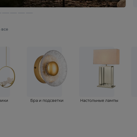
мотреть все
ветильники
Бра и подсветки
Настольные 