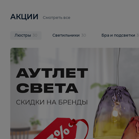
6 710 ₽
3 920 ₽
9 587 ₽
Подвесная люстра Lussole LSP-
Потолочная 
9941
Cevedale LSQ
В корзину
В корзину
На складе
1
шт
На складе
1
ш
АКЦИИ
Смотреть все
Люстры
30
Светильники
30
Бра и под