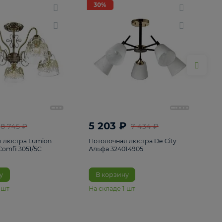
ие
8
30%
30%