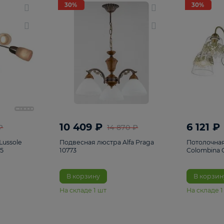
светки
96
Настольные лампы
5
Комплектующ
30%