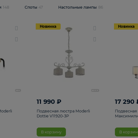
одсветки
148
Споты
47
Настольные лампы
86
Новинка