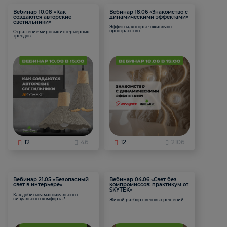
Вебинар 10.08 «Как
Вебинар 18.06 «Знакомство с
создаются авторские
динамическими эффектами»
светильники»
Эффекты, которые оживляют
пространство
Отражение мировых интерьерных
трендов
12
46
12
2106
Вебинар 21.05 «Безопасный
Вебинар 04.06 «Свет без
свет в интерьере»
компромиссов: практикум от
SKYTEK»
Как добиться максимального
визуального комфорта?
Живой разбор световых решений