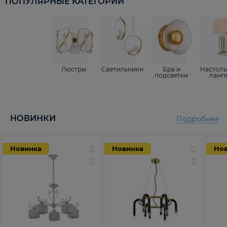
ПОПУЛЯРНЫЕ КАТЕГОРИИ
Люстры
Светильники
Бра и
Настол
подсветки
ламп
НОВИНКИ
Подробнее
Новинка
Новинка
Но