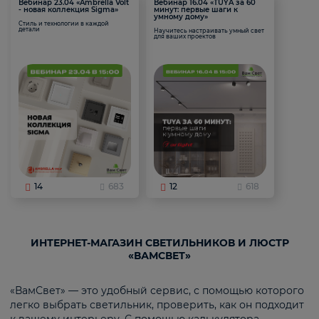
Вебинар 23.04 «Ambrella Volt
Вебинар 16.04 «TUYA за 60
- новая коллекция Sigma»
минут: первые шаги к
умному дому»
Стиль и технологии в каждой
детали
Научитесь настраивать умный свет
для ваших проектов
14
683
12
618
ИНТЕРНЕТ-МАГАЗИН СВЕТИЛЬНИКОВ И ЛЮСТР
«ВАМСВЕТ»
«ВамСвет» — это удобный сервис, с помощью которого
легко выбрать светильник, проверить, как он подходит