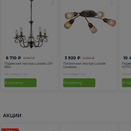
6 710 ₽
3 920 ₽
10 
9 587 ₽
5 600 ₽
Подвесная люстра Lussole LSP-
Потолочная люстра Lussole
Подве
9941
Cevedale ...
10773
На складе
1
шт
На складе
1
шт
На с
В корзину
В корзину
В ко
АКЦИИ