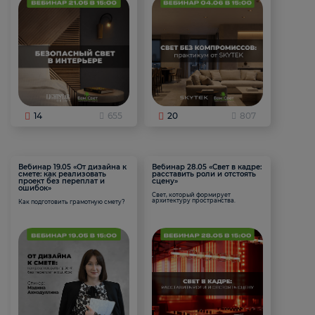
14
655
20
807
Вебинар 19.05 «От дизайна к
Вебинар 28.05 «Свет в кадре:
смете: как реализовать
расставить роли и отстоять
проект без переплат и
сцену»
ошибок»
Свет, который формирует
архитектуру пространства.
Как подготовить грамотную смету?