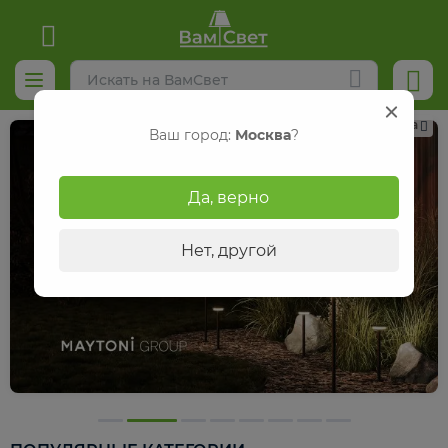
Реклама
Ваш город:
Москва
?
Да, верно
Нет, другой