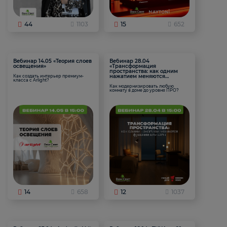
44
1103
15
652
Вебинар 14.05 «Теория слоев
Вебинар 28.04
освещения»
«Трансформация
пространства: как одним
нажатием меняются
Как создать интерьер премиум-
класса с Arlight?
функции комнаты
Как модернизировать любую
комнату в доме до уровня ПРО?
14
658
12
1037