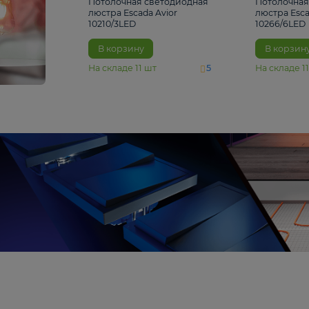
4 810 ₽
Потолочная светодиодная
люстра Escada Avior
10210/3LED
В корзину
На складе
11
шт
5