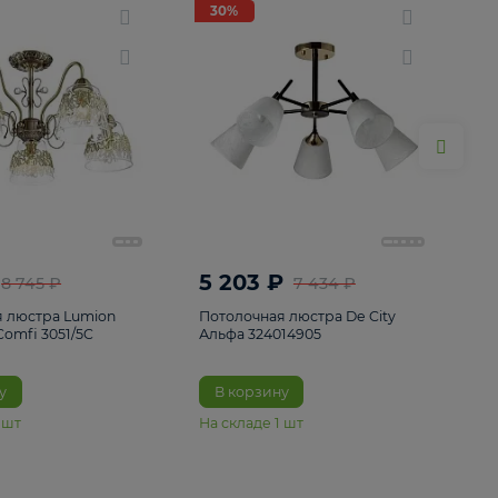
ие
8
30%
30%