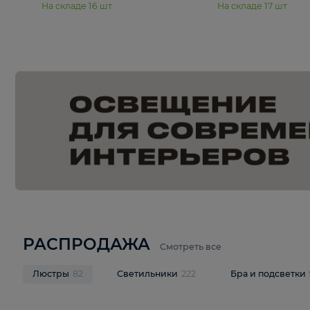
15 990 ₽
19 990 ₽
Подвесная люстра Moderli
Подвесная л
Dottie V11921-5P
Mireil V11914-
В корзину
В корзину
На складе
16
шт
На складе
17