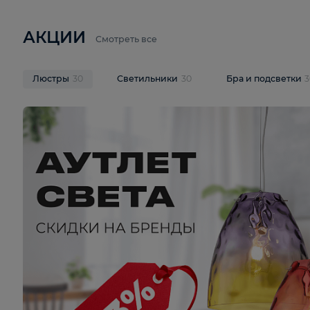
6 710 ₽
3 920 ₽
9 587 ₽
Подвесная люстра Lussole LSP-
Потолочная 
9941
Cevedale LSQ
В корзину
В корзину
На складе
1
шт
На складе
1
ш
АКЦИИ
Смотреть все
Люстры
30
Светильники
30
Бра и под