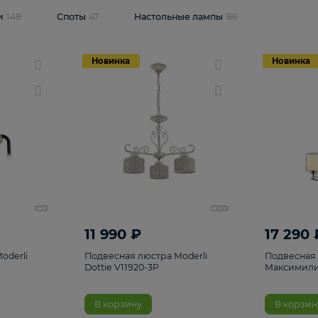
одсветки
148
Споты
47
Настольные лампы
86
Новинка