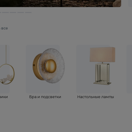
мотреть все
ветильники
Бра и подсветки
Настольные 