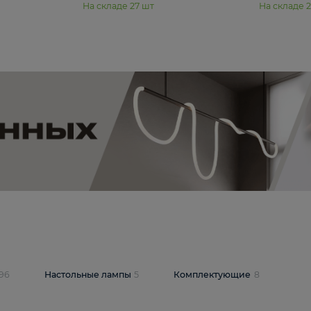
11 990 ₽
юстра Moderli
Подвесная люстра Moderli
12P
Dottie V11920-3P
В корзину
шт
На складе
27
шт