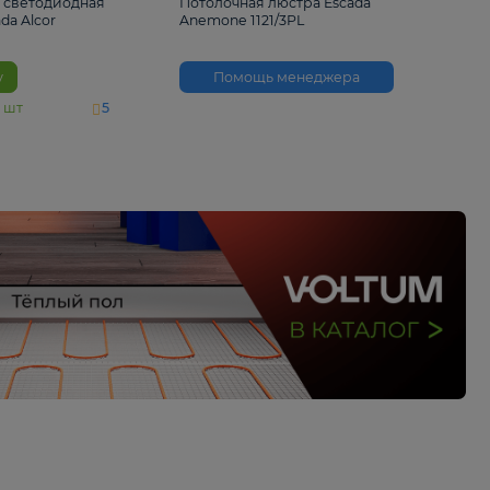
6 500 ₽
3 530 ₽
Потолочная светодиодная
Потолочная люстра 
люстра Escada Alcor
Anemone 1121/3PL
10266/6LED
В корзину
Помощь менед
На складе
11
шт
5