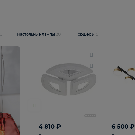
10 409 ₽
5 600 ₽
14 870 ₽
люстра Lussole
Подвесная люстра Alfa Praga
-6907-05
10773
В корзину
т
На складе
1
шт
светки
30
Настольные лампы
30
Торшеры
9