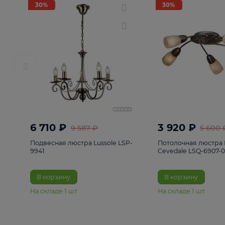
РАСПРОДАЖА
Смотреть все
Люстры
82
Светильники
222
Бра и под
30%
30%