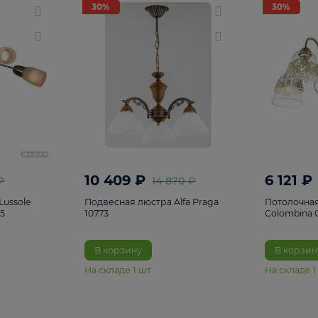
светки
96
Настольные лампы
5
Комплектующ
30%