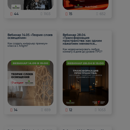
44
1103
15
652
Вебинар 14.05 «Теория слоев
Вебинар 28.04
освещения»
«Трансформация
пространства: как одним
нажатием меняются
Как создать интерьер премиум-
класса с Arlight?
функции комнаты
Как модернизировать любую
комнату в доме до уровня ПРО?
14
659
12
1053