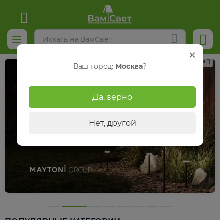
Реклама
Ваш город:
Москва
?
Да, верно
Нет, другой