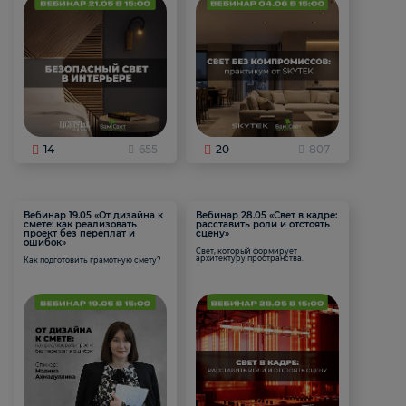
14
655
20
807
Вебинар 19.05 «От дизайна к
Вебинар 28.05 «Свет в кадре:
смете: как реализовать
расставить роли и отстоять
проект без переплат и
сцену»
ошибок»
Свет, который формирует
архитектуру пространства.
Как подготовить грамотную смету?