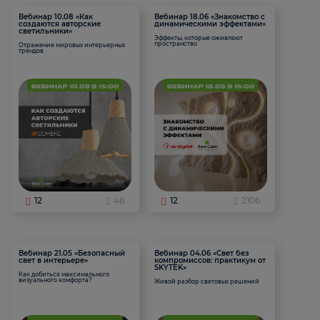
Вебинар 10.08 «Как
Вебинар 18.06 «Знакомство с
создаются авторские
динамическими эффектами»
светильники»
Эффекты, которые оживляют
пространство
Отражение мировых интерьерных
трендов
12
46
12
2106
Вебинар 21.05 «Безопасный
Вебинар 04.06 «Свет без
свет в интерьере»
компромиссов: практикум от
SKYTEK»
Как добиться максимального
визуального комфорта?
Живой разбор световых решений