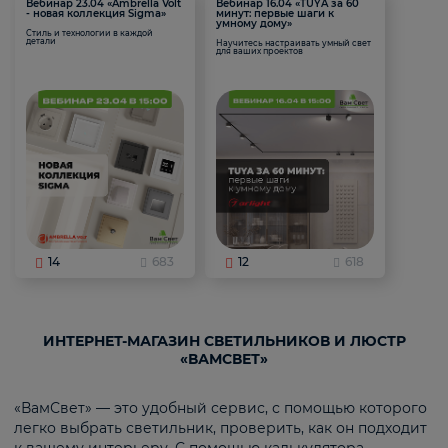
Вебинар 23.04 «Ambrella Volt
Вебинар 16.04 «TUYA за 60
- новая коллекция Sigma»
минут: первые шаги к
умному дому»
Стиль и технологии в каждой
детали
Научитесь настраивать умный свет
для ваших проектов
14
683
12
618
ИНТЕРНЕТ-МАГАЗИН СВЕТИЛЬНИКОВ И ЛЮСТР
«ВАМСВЕТ»
«ВамСвет» — это удобный сервис, с помощью которого
легко выбрать светильник, проверить, как он подходит