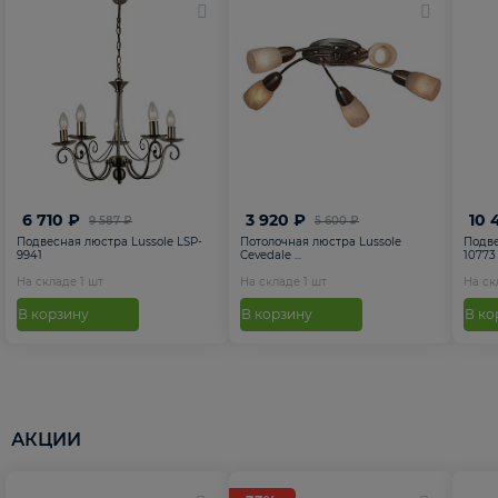
6 710 ₽
3 920 ₽
10 
9 587 ₽
5 600 ₽
Подвесная люстра Lussole LSP-
Потолочная люстра Lussole
Подве
9941
Cevedale ...
10773
На складе
1
шт
На складе
1
шт
На с
В корзину
В корзину
В ко
АКЦИИ