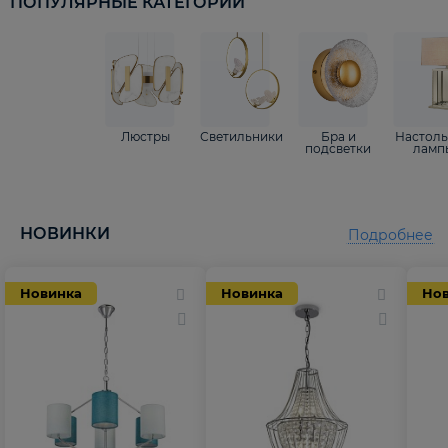
ПОПУЛЯРНЫЕ КАТЕГОРИИ
Люстры
Светильники
Бра и
Настол
подсветки
ламп
НОВИНКИ
Подробнее
Новинка
Новинка
Но