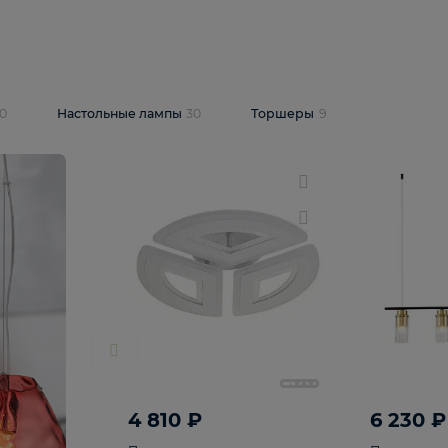
10 409 ₽
5 600 ₽
14 870 ₽
люстра Lussole
Подвесная люстра Alfa Praga
-6907-05
10773
В корзину
т
На складе
1
шт
светки
30
Настольные лампы
30
Торшеры
9