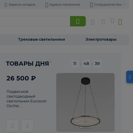
Адреса складов
Адреса магазинов
Торшеры
Трековые светильники
Э
Реклама
ТОВАРЫ ДНЯ
11
:
48
26 500 ₽
Подвесной
светодиодный
светильник Eurosvet
Occhio ...