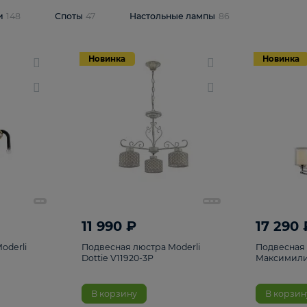
одсветки
148
Споты
47
Настольные лампы
86
Новинка