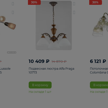
светки
96
Настольные лампы
5
Комплектующ
30%