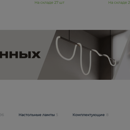
11 990 ₽
юстра Moderli
Подвесная люстра Moderli
12P
Dottie V11920-3P
В корзину
шт
На складе
27
шт