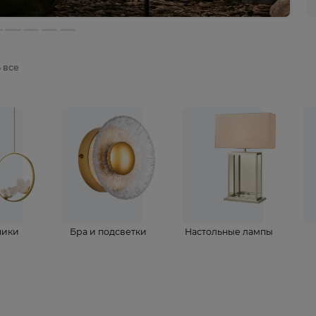
мотреть все
ветильники
Бра и подсветки
Настольные 