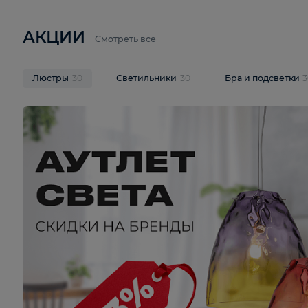
6 710 ₽
3 920 ₽
9 587 ₽
Подвесная люстра Lussole LSP-
Потолочная 
9941
Cevedale LSQ
В корзину
В корзину
На складе
1
шт
На складе
1
ш
АКЦИИ
Смотреть все
Люстры
30
Светильники
30
Бра и под