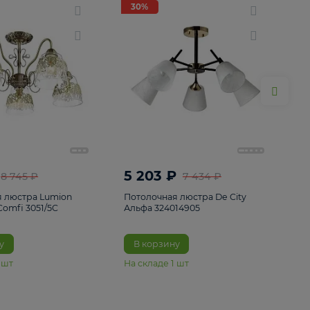
ие
8
30%
30%