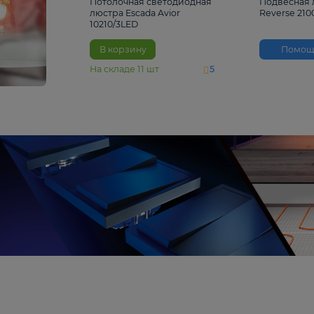
4 810 ₽
Потолочная светодиодная
люстра Escada Avior
10210/3LED
В корзину
На складе
11
шт
5