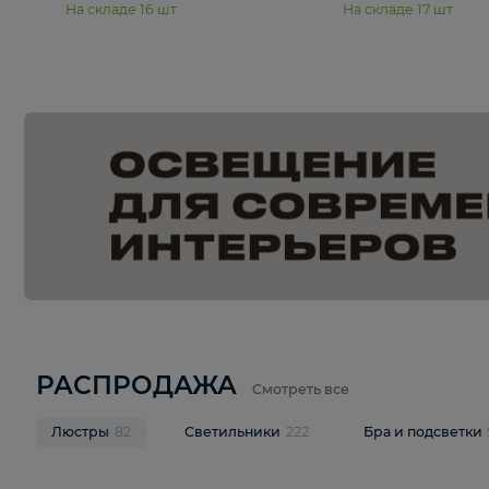
15 990 ₽
19 990 ₽
Подвесная люстра Moderli
Подвесная л
Dottie V11921-5P
Mireil V11914-
В корзину
В корзину
На складе
16
шт
На складе
17