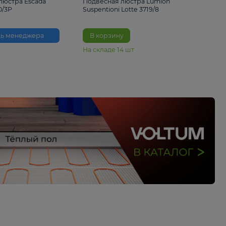
33%
6 230 ₽
4 490 ₽
6 680 
Подвесная люстра Escada
Подвесная люстра L
Reverse 2100/3P
Suspentioni Lotte 371
Помощь менеджера
В корзину
На складе
14
шт