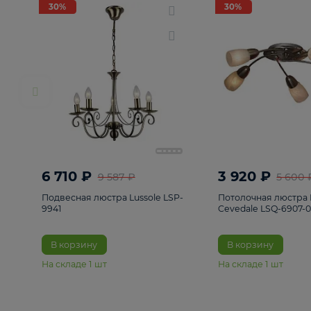
РАСПРОДАЖА
Смотреть все
Люстры
82
Светильники
222
Бра и под
30%
30%