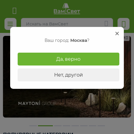
Реклама
Ваш город:
Москва
?
Да, верно
Нет, другой