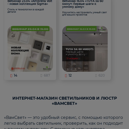
Вебинар 23.04 «Ambrella Volt
Вебинар 16.04 «TUYA за 60
- новая коллекция Sigma»
минут: первые шаги к
умному дому»
Стиль и технологии в каждой
детали
Научитесь настраивать умный свет
для ваших проектов
14
687
12
620
ИНТЕРНЕТ-МАГАЗИН СВЕТИЛЬНИКОВ И ЛЮСТР
«ВАМСВЕТ»
«ВамСвет» — это удобный сервис, с помощью которого
легко выбрать светильник, проверить, как он подходит