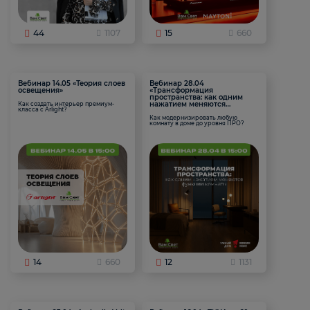
44
1107
15
660
Вебинар 14.05 «Теория слоев
Вебинар 28.04
освещения»
«Трансформация
пространства: как одним
нажатием меняются
Как создать интерьер премиум-
класса с Arlight?
функции комнаты
Как модернизировать любую
комнату в доме до уровня ПРО?
14
660
12
1131