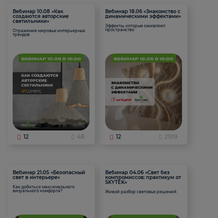
Вебинар 10.08 «Как
Вебинар 18.06 «Знакомство с
создаются авторские
динамическими эффектами»
светильники»
Эффекты, которые оживляют
пространство
Отражение мировых интерьерных
трендов
12
48
12
2109
Вебинар 21.05 «Безопасный
Вебинар 04.06 «Свет без
свет в интерьере»
компромиссов: практикум от
SKYTEK»
Как добиться максимального
визуального комфорта?
Живой разбор световых решений