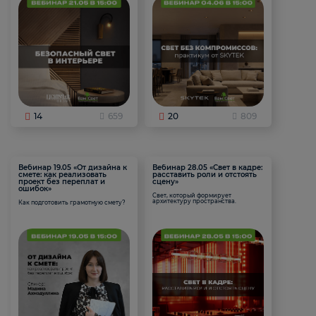
14
659
20
809
Вебинар 19.05 «От дизайна к
Вебинар 28.05 «Свет в кадре:
смете: как реализовать
расставить роли и отстоять
проект без переплат и
сцену»
ошибок»
Свет, который формирует
архитектуру пространства.
Как подготовить грамотную смету?