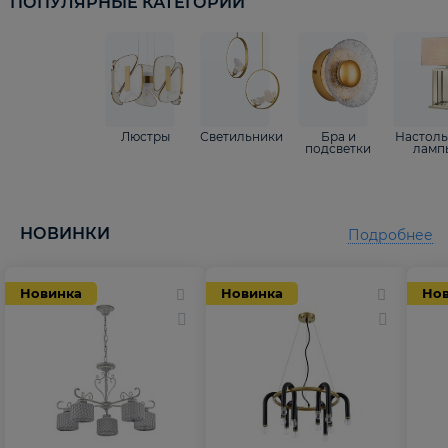
ПОПУЛЯРНЫЕ КАТЕГОРИИ
Люстры
Светильники
Бра и
Настол
подсветки
ламп
НОВИНКИ
Подробнее
Новинка
Новинка
Но